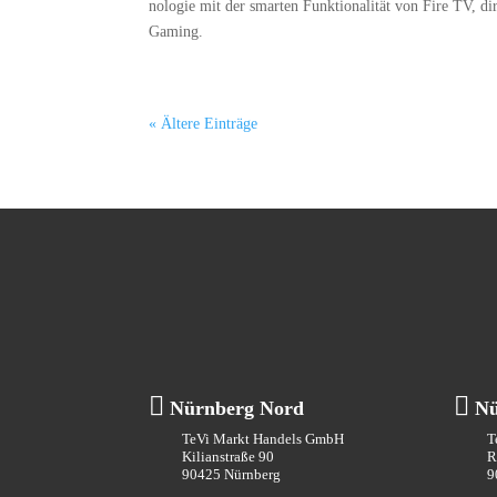
no­lo­gie mit der smar­ten Funk­tio­na­li­tät von Fire TV, d
Gaming.
« Ältere Einträge


Nürnberg Nord
Nü
TeVi Markt Handels GmbH
T
Kilianstraße 90
R
90425 Nürnberg
9