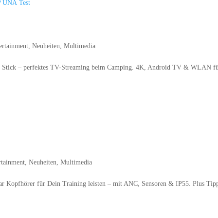
Cam­ping – Strong LEAP UNA Test
ertainment
,
Neuheiten
,
Multimedia
TV Stick – per­fek­tes TV-Strea­ming beim Cam­ping. 4K, Android TV & WLAN f
rt 1 im Test
rtainment
,
Neuheiten
,
Multimedia
r Kopf­hö­rer für Dein Trai­ning leis­ten – mit ANC, Sen­so­ren & IP55. Plus Tip