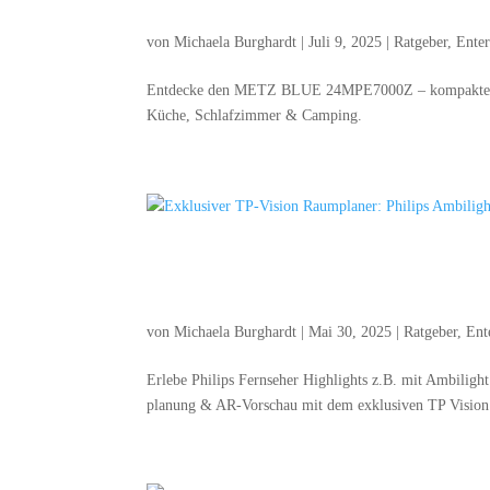
Metz Blue 24MPE7000Z im Tes
von
Michaela Burghardt
|
Juli 9, 2025
|
Ratgeber
,
Ente
Ent­de­cke den METZ BLUE 24MPE7000Z – kom­pak­ter S
Küche, Schlaf­zim­mer & Camping.
Exklu­si­ver TP-Visi­on Raum­p
erleben
von
Michaela Burghardt
|
Mai 30, 2025
|
Ratgeber
,
Ent
Erle­be Phil­ips Fern­se­her High­lights z.B. mit Ambi­l
pla­nung & AR-Vor­schau mit dem exklu­si­ven TP Visi­o