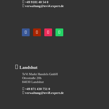

+49 9181 40 54 0

verwaltung@tevi4.expert.de

Landshut
TeVi Markt Handels GmbH
Ottostraße 20b
84030 Landshut

+49 871 430 751 0

verwaltung@tevi8.expert.de