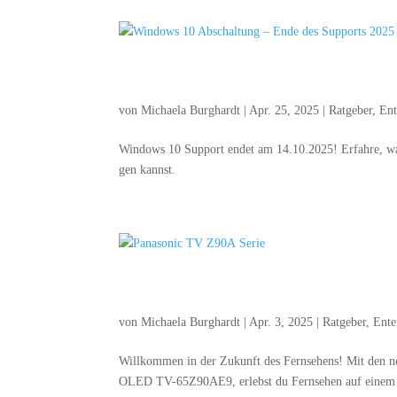
Win­dows 10 Abschal­tung – E
von
Michaela Burghardt
|
Apr. 25, 2025
|
Ratgeber
,
Ent
Win­dows 10 Sup­port endet am 14.10.2025! Erfah­re, was
gen kannst.
Pana­so­nic TV Z90A Serie
von
Michaela Burghardt
|
Apr. 3, 2025
|
Ratgeber
,
Ente
Will­kom­men in der Zukunft des Fern­se­hens! Mit den 
OLED TV-65Z90AE9, erlebst du Fern­se­hen auf einem gan