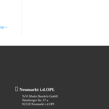
-
äge »

Neumarkt i.d.OPf.
TeVi Markt Handels GmbH
Nürnberger Str. 37 a
92318 Neumarkt i.d.OPf.