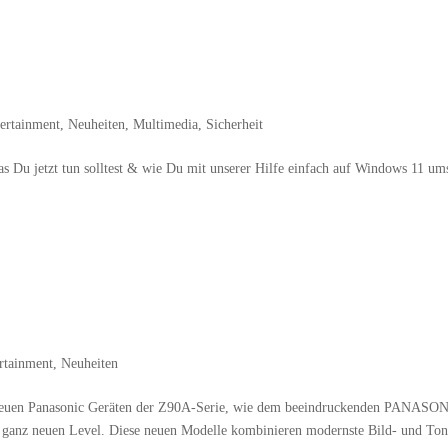
nde des Sup­ports 2025
ertainment
,
Neuheiten
,
Multimedia
,
Sicherheit
 Du jetzt tun soll­test & wie Du mit unse­rer Hil­fe ein­fach auf Win­dows 11 um
rtainment
,
Neuheiten
neu­en Pana­so­nic Gerä­ten der Z90A-Serie, wie dem beein­dru­cken­den PANASO
z neu­en Level. Die­se neu­en Model­le kom­bi­nie­ren moderns­te Bild- und Ton­