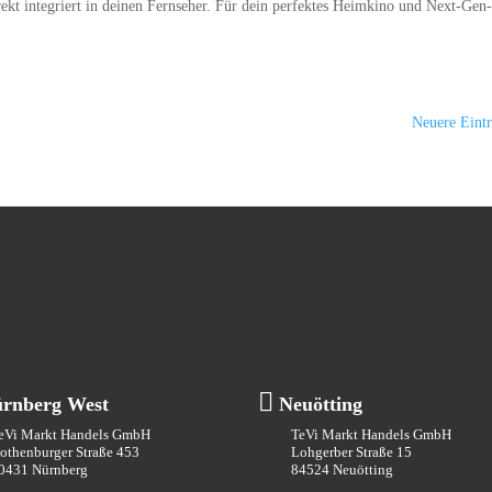
irekt inte­griert in dei­nen Fern­se­her. Für dein per­fek­tes Heim­ki­no und Next-Gen
Neuere Eintr

rnberg West
Neuötting
eVi Markt Handels GmbH
TeVi Markt Handels GmbH
othenburger Straße 453
Lohgerber Straße 15
0431 Nürnberg
84524 Neuötting