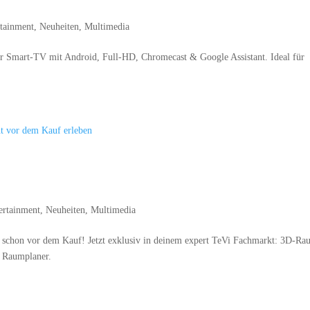
t – Trag­ba­rer Smart-TV
rtainment
,
Neuheiten
,
Multimedia
mart-TV mit Android, Full-HD, Chro­me­cast & Goog­le Assistant. Ide­al für
la­ner: Phil­ips Ambi­light vor dem Kauf
ertainment
,
Neuheiten
,
Multimedia
ight schon vor dem Kauf! Jetzt exklu­siv in dei­nem expert TeVi Fach­markt: 3D-R
n Raumplaner.