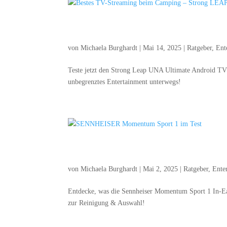
Bes­tes TV-Strea­ming beim 
von
Michaela Burghardt
|
Mai 14, 2025
|
Ratgeber
,
Ent
Tes­te jetzt den Strong Leap UNA Ulti­ma­te Android 
unbe­grenz­tes Enter­tain­ment unterwegs!
SENNHEISER Momen­tum Spo
von
Michaela Burghardt
|
Mai 2, 2025
|
Ratgeber
,
Ente
Ent­de­cke, was die Senn­hei­ser Momen­tum Sport 1 In-Ea
zur Rei­ni­gung & Auswahl!