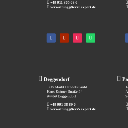


+49 911 365 08 0


verwaltung@tevi1.expert.de


Deggendorf
Pa
TeVi Markt Handels GmbH
T
Hans-Krämer-Straße 24
Ä
94469 Deggendorf
9


+49 991 38 89 0


verwaltung@tevi5.expert.de