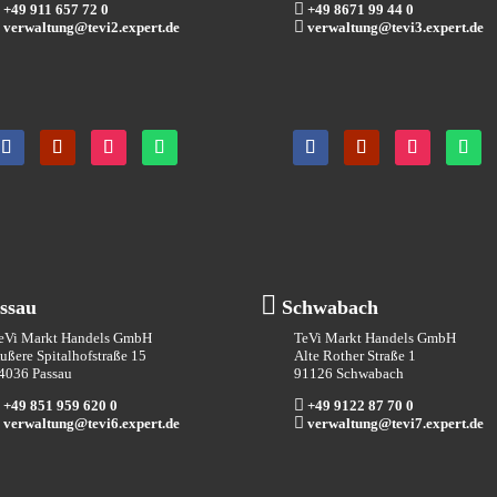

+49 911 657 72 0
+49 8671 99 44 0

verwaltung@tevi2.expert.de
verwaltung@tevi3.expert.de

ssau
Schwabach
eVi Markt Handels GmbH
TeVi Markt Handels GmbH
ußere Spitalhofstraße 15
Alte Rother Straße 1
4036 Passau
91126 Schwabach

+49 851 959 620 0
+49 9122 87 70 0

verwaltung@tevi6.expert.de
verwaltung@tevi7.expert.de