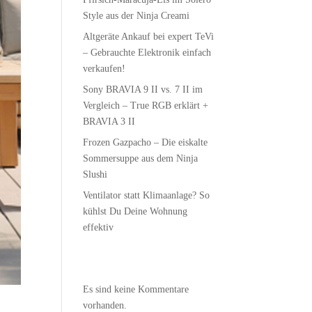
Style aus der Nin­ja Creami
Alt­ge­rä­te Ankauf bei expert TeVi
– Gebrauch­te Elek­tro­nik ein­fach
verkaufen!
Sony BRAVIA 9 II vs. 7 II im
Ver­gleich – True RGB erklärt +
BRAVIA 3 II
Fro­zen Gaz­pa­cho – Die eis­kal­te
Som­mer­sup­pe aus dem Nin­ja
Slushi
Ven­ti­la­tor statt Kli­ma­an­la­ge? So
kühlst Du Dei­ne Woh­nung
effektiv
Recent Comments
Es sind keine Kommentare
vorhanden.