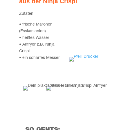
aus der Nin­ja Crispi
Zuta­ten
• fri­sche Maro­nen
(Ess­kas­ta­ni­en)
• hei­ßes Was­ser
• Air­fry­er z.B. Nin­ja
Crispi
• ein schar­fes Messer