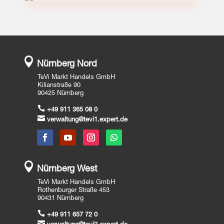

Nürnberg Nord
TeVi Markt Handels GmbH
Kilianstraße 90
90425 Nürnberg

+49 911 365 08 0

verwaltung@tevi1.expert.de

Nürnberg West
TeVi Markt Handels GmbH
Rothenburger Straße 453
90431 Nürnberg

+49 911 657 72 0
