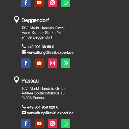

Deggendorf
TeVi Markt Handels GmbH
Hans-Krämer-Straße 24
94469 Deggendorf

+49 991 38 89 0

verwaltung@tevi5.expert.de

Passau
TeVi Markt Handels GmbH
Äußere Spitalhofstraße 15
94036 Passau

+49 851 959 620 0

verwaltung@tevi6.expert.de