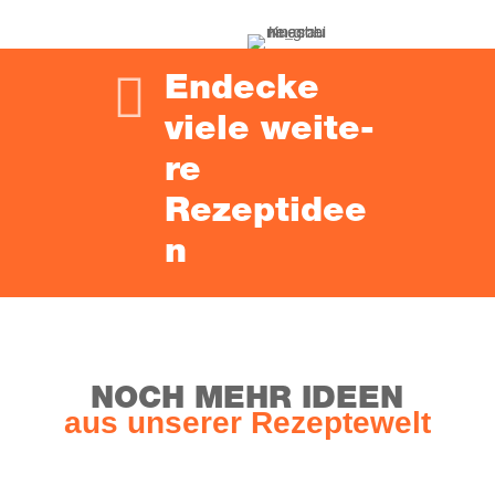

Ende­cke
vie­le wei­te­
re
Rezeptidee
n
NOCH MEHR IDEEN
aus unse­rer Rezeptewelt