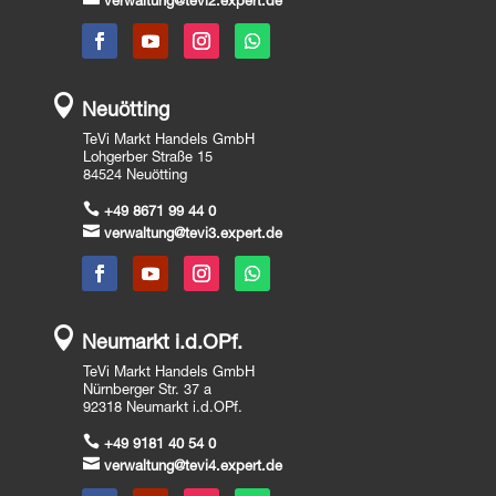
verwaltung@tevi2.expert.de

Neuötting
TeVi Markt Handels GmbH
Lohgerber Straße 15
84524 Neuötting

+49 8671 99 44 0

verwaltung@tevi3.expert.de

Neumarkt i.d.OPf.
TeVi Markt Handels GmbH
Nürnberger Str. 37 a
92318 Neumarkt i.d.OPf.

+49 9181 40 54 0

verwaltung@tevi4.expert.de