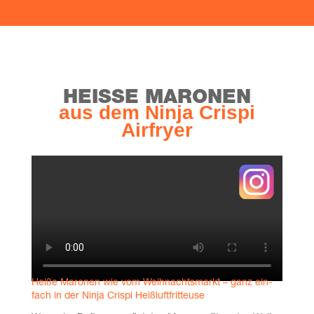
HEIS­SE MARONEN
aus dem Nin­ja Crispi
Airfryer
Hei­ße Maro­nen wie vom Weih­nachts­markt – ganz ein­
fach in der Nin­ja Crispi Heißluftfritteuse