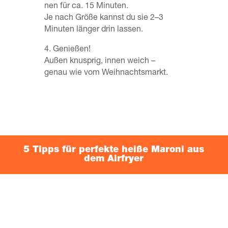
nen für ca. 15 Minu­ten.
Je nach Grö­ße kannst du sie 2–3
Minu­ten län­ger drin lassen.
4.️ Genie­ßen!
Außen knusp­rig, innen weich –
genau wie vom Weihnachtsmarkt.
5 Tipps für per­fek­te hei­ße Maro­ni aus
dem Airfryer