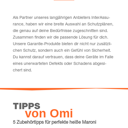
Als Part­ner unse­res lang­jäh­ri­gen Anbie­ters Inter­Assu­
rance, haben wir eine brei­te Aus­wahl an Schutz­plä­nen,
die genau auf dei­ne Bedürf­nis­se zuge­schnit­ten sind.
Zusam­men fin­den wir die pas­sen­de Lösung für dich.
Unse­re Garan­tie-Pro­duk­te bie­ten dir nicht nur zusätz­li­
chen Schutz, son­dern auch ein Gefühl von Sicher­heit.
Du kannst dar­auf ver­trau­en, dass dei­ne Gerä­te im Fal­le
eines uner­war­te­ten Defekts oder Scha­dens abge­si­
chert sind.
TIPPS
von Omi
5 Zube­hör­tipps für per­fek­te hei­ße Maroni