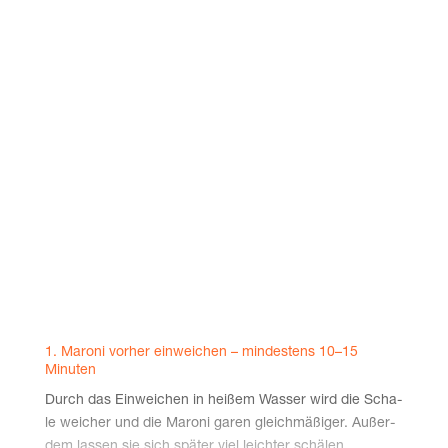
1. Maro­ni vor­her ein­wei­chen – min­des­tens 10–15
Minuten
Durch das Ein­wei­chen in hei­ßem Was­ser wird die Scha­
le wei­cher und die Maro­ni garen gleich­mä­ßi­ger. Außer­
dem las­sen sie sich spä­ter viel leich­ter schälen.