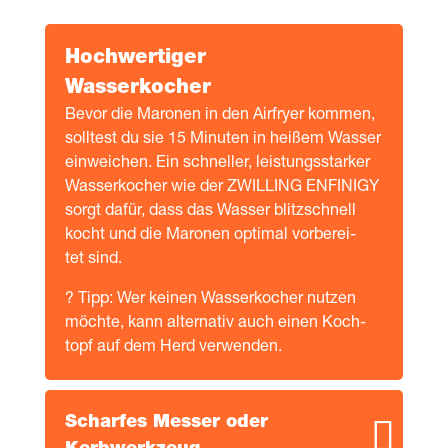
Hoch­wer­ti­ger
Wasserkocher
Bevor die Maro­nen in den Air­fry­er kom­men,
soll­test du sie 15 Minu­ten in hei­ßem Was­ser
ein­wei­chen. Ein schnel­ler, leis­tungs­star­ker
Was­ser­ko­cher wie der ZWILLING ENFINIGY
sorgt dafür, dass das Was­ser blitz­schnell
kocht und die Maro­nen opti­mal vor­be­rei­
tet sind.
? Tipp: Wer kei­nen Was­ser­ko­cher nut­zen
möch­te, kann alter­na­tiv auch einen Koch­
topf auf dem Herd verwenden.
Schar­fes Mes­ser oder