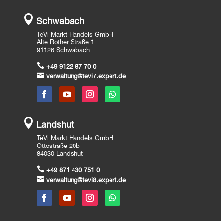

Schwabach
TeVi Markt Handels GmbH
Alte Rother Straße 1
91126 Schwabach

+49 9122 87 70 0

verwaltung@tevi7.expert.de

Landshut
TeVi Markt Handels GmbH
Ottostraße 20b
84030 Landshut

+49 871 430 751 0

verwaltung@tevi8.expert.de