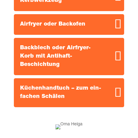
Kerbwerkzeug
Air­fry­er oder Backofen
Back­blech oder Air­fry­er-
Korb mit Antihaft-
Beschichtung
Küchen­hand­tuch – zum ein­
fa­chen Schälen