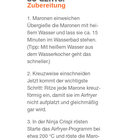
SO GEHTS:
Zube­rei­tung
1. Maro­nen ein­wei­chen
Über­gie­ße die Maro­nen mit hei­
ßem Was­ser und lass sie ca. 15
Minu­ten im Was­ser­bad ste­hen.
(Tipp: Mit hei­ßem Was­ser aus
dem Was­ser­ko­cher geht das
schneller.)
2. Kreuz­wei­se ein­schnei­den
Jetzt kommt der wich­tigs­te
Schritt: Rit­ze jede Maro­ne kreuz­
för­mig ein, damit sie im Air­fry­er
nicht auf­platzt und gleich­mä­ßig
gar wird.
3️. In der Nin­ja Crispi rös­ten
Star­te das Air­fry­er-Pro­gramm bei
etwa 200 °C und rös­te die Maro­