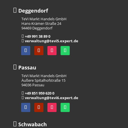

Deggendorf
TeVi Markt Handels GmbH
Hans-Krämer-Straße 24
94469 Deggendorf
+49 991 38 89 0

verwaltung@tevi5.expert.de


Passau
TeVi Markt Handels GmbH
Äußere Spitalhofstraße 15
94036 Passau
+49 851 959 620 0

verwaltung@tevi6.expert.de


Schwabach