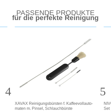
PASSENDE PRODUKTE
für die per­fek­te Reinigung
4
5
XAVAX Rei­ni­gungs­bürs­ten f. Kaf­fee­voll­au­to­
NIV
ma­ten m. Pin­sel, Schlauchbürste
Set