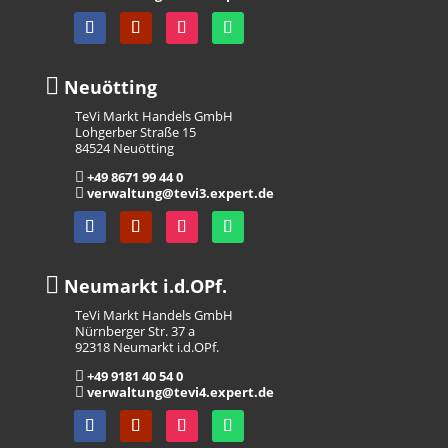

Neuötting
TeVi Markt Handels GmbH
Lohgerber Straße 15
84524 Neuötting
+49 8671 99 44 0

verwaltung@tevi3.expert.de


Neumarkt i.d.OPf.
TeVi Markt Handels GmbH
Nürnberger Str. 37 a
92318 Neumarkt i.d.OPf.
+49 9181 40 54 0

verwaltung@tevi4.expert.de
