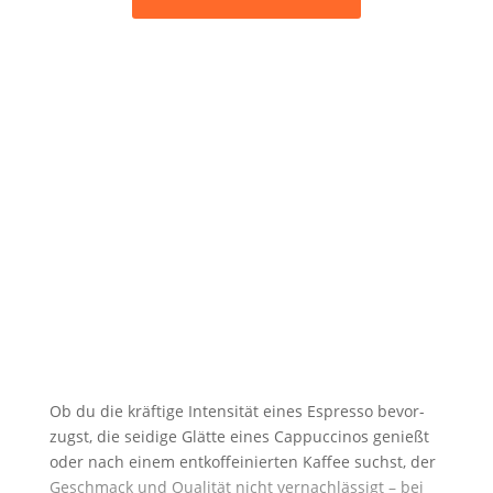
Smart­wat­ches mit LTE oder eSIM ermög­li­chen Anru­fe
ohne gekop­pel­tes Smart­phone. Die­se Funk­ti­on ist
aktu­ell vor allem bei aus­ge­wähl­ten Model­len von
Apple, Sam­sung und weni­gen wei­te­ren Her­stel­lern
verfügbar.
Kon­takt­lo­ses Bezah­len:
NFC-fähi­ge Smart­wat­ches
unter­stüt­zen mobi­le Bezahl­diens­te wie Apple Pay,
Goog­le Pay oder Gar­min Pay. Vor­aus­set­zung ist die
Kom­pa­ti­bi­li­tät mit der eige­nen Bank.
Ob du die kräf­ti­ge Inten­si­tät eines Espres­so bevor­
zugst, die sei­di­ge Glät­te eines Cap­puc­ci­nos genießt
oder nach einem ent­kof­fe­inier­ten Kaf­fee suchst, der
Geschmack und Qua­li­tät nicht ver­nach­läs­sigt – bei