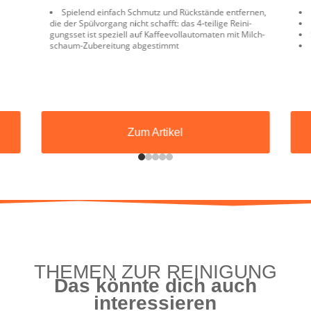
Spie­lend ein­fach Schmutz und Rück­stän­de ent­fer­nen,
die der Spül­vor­gang nicht schafft: das 4‑teilige Rei­ni­
gungs­set ist spe­zi­ell auf Kaf­fee­voll­au­to­ma­ten mit Milch­
schaum-Zube­rei­tung abgestimmt
Zum Arti­kel
THE­MEN ZUR REINIGUNG
Das könn­te dich auch
interessieren