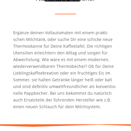
Ergän­ze dei­nen Voll­au­to­ma­ten mit einem prak­ti­
schen Milch­tank, oder suche Dir eine schi­cke neue
Ther­mos­kan­ne für Dei­ne Kaf­fee­ta­fel. Die rich­ti­gen
Uten­si­li­en erleich­tern den All­tag und sor­gen für
Abwechs­lung. Wie wäre es mit einem moder­nen,
wie­der­ver­wend­ba­ren Ther­mo­be­cher? Ob für Dei­ne
Lieb­lings­kaf­fee­krea­ti­on oder ein fruch­ti­ges Eis im
Som­mer, sie hal­ten Geträn­ke län­ger heiß oder kalt
und sind defi­ni­tiv umwelt­freund­li­cher als kon­ven­tio­
nel­le Papp­be­cher. Bei uns bekommst du natür­lich
auch Ersatz­tei­le der füh­ren­den Her­stel­ler wie z.B.
einen neu­en Schlauch für dein Milchsystem.