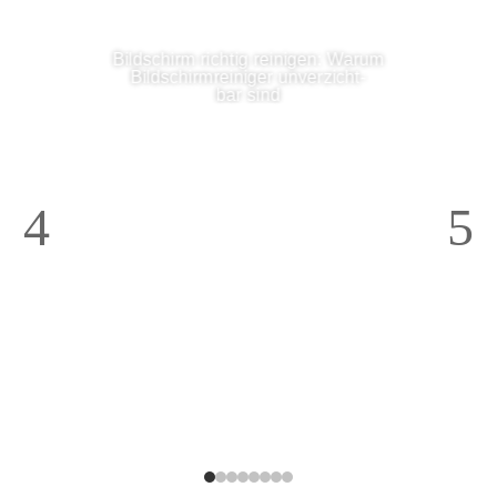
Bild­schirm rich­tig rei­ni­gen: War­um
Bild­schirm­rei­ni­ger unver­zicht­
bar sind
Wei­ter­le­sen
4
5