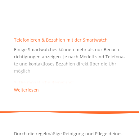
sie wie­der einsetzt.
• Ent­neh­me den Was­ser­tank und rei­ni­ge ihn mit war­
mem, mildem
Sei­fen­was­ser. Spü­le gründ­lich ab, um jeg­li­che Sei­
fen­res­te zu entfernen.
Tele­fo­nie­ren & Bezah­len mit der Smartwatch
Eini­ge Smart­wat­ches kön­nen mehr als nur Benach­
rich­ti­gun­gen anzei­gen. Je nach Modell sind Tele­fo­na­
te und kon­takt­lo­ses Bezah­len direkt über die Uhr
möglich.
3. Die monat­li­che Reinigung:
Weiterlesen
• Dei­ne Kaf­fee­ma­schi­ne benö­tigt eine tie­fe­re monat­
li­che Rei­ni­gung.
Ver­wen­de ein spe­zi­el­les Rei­ni­gungs­ta­blet­te, das für
dei­nen
Kaf­fee­voll­au­to­ma­ten geeig­net ist. Befol­ge die Anwei­
sun­gen auf der
Durch die regel­mä­ßi­ge Rei­ni­gung und Pfle­ge dei­nes
Ver­pa­ckung sorg­fäl­tig.