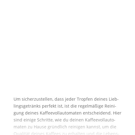
Um sicher­zu­stel­len, dass jeder Trop­fen dei­nes Lieb­
lings­ge­tränks per­fekt ist, ist die regel­mä­ßi­ge Rei­ni­
gung dei­nes Kaf­fee­voll­au­to­ma­ten ent­schei­dend. Hier
sind eini­ge Schrit­te, wie du dei­nen Kaf­fee­voll­au­to­
ma­ten zu Hau­se gründ­lich rei­ni­gen kannst, um die
Qua­li­tät dei­nes Kaf­fees zu erhal­ten und die Lebens­