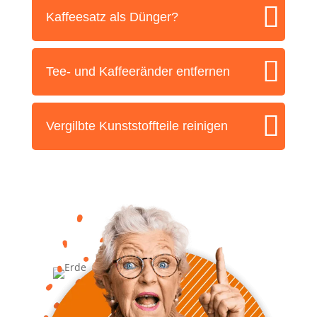
Kaf­fee­satz als Dünger?
Tee- und Kaf­fee­rän­der entfernen
Ver­gilb­te Kunst­stoff­tei­le reinigen