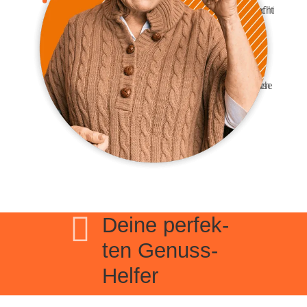

Dei­ne per­fek­
ten Genuss-
Helfer