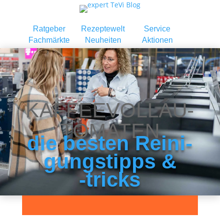
Ratgeber
Rezeptewelt
Service
Fachmärkte
Neuheiten
Aktionen
KAF­FEE­VOLL­AU­
TO­MA­TEN
die bes­ten Rei­ni­
gungs­tipps &
‑tricks