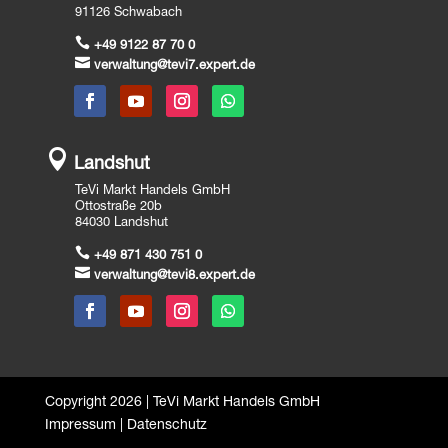
91126 Schwabach

+49 9122 87 70 0

verwaltung@tevi7.expert.de

Landshut
TeVi Markt Handels GmbH
Ottostraße 20b
84030 Landshut

+49 871 430 751 0

verwaltung@tevi8.expert.de
Copyright 2026 | TeVi Markt Handels GmbH
Impressum
|
Datenschutz