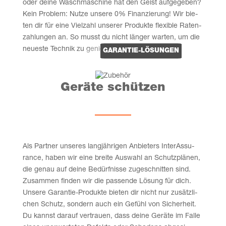
oder dei­ne Wasch­ma­schi­ne hat den Geist auf­ge­ge­ben?
Kein Pro­blem: Nut­ze unse­re 0% Finan­zie­rung! Wir bie­
ten dir für eine Viel­zahl unse­rer Pro­duk­te fle­xi­ble Raten­
zah­lun­gen an. So musst du nicht län­ger war­ten, um die
neu­es­te Tech­nik zu genießen.
GARAN­TIE-LÖSUN­GEN
Gerä­te schützen
Als Part­ner unse­res lang­jäh­ri­gen Anbie­ters Inter­Assu­
rance, haben wir eine brei­te Aus­wahl an Schutz­plä­nen,
die genau auf dei­ne Bedürf­nis­se zuge­schnit­ten sind.
Zusam­men fin­den wir die pas­sen­de Lösung für dich.
Unse­re Garan­tie-Pro­duk­te bie­ten dir nicht nur zusätz­li­
chen Schutz, son­dern auch ein Gefühl von Sicher­heit.
Du kannst dar­auf ver­trau­en, dass dei­ne Gerä­te im Fal­le