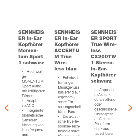
SENNHEIS
SENNHEIS
SENNHEIS
ER In-Ear
ER In-Ear
ER SPORT
Kopf­hö­rer
Kopf­hö­rer
True Wire­
Momen­
ACCENTU
less
tum Sport
M True
CX200TW
1 schwarz
Wire­
1 Ste­reo-
less blau
In-Ear-
Hoch­wer­ti­
Kopf­hö­rer
ger
Ent­wi­ckelt
schwarz
MOMENTUM
für lan­gen
Sport Klang
Musik­ge­nuss,
Anpass­ba­
mit kräf­ti­ge­ren
basie­rend auf
re Akus­tik
Bässen
ergo­no­mi­
durch offe­ne
Adap­ti­
4
scher For­
oder
ve ANC
schungs­ar­beit
geschlos­se­ne
Inte­grier­te
für In-Ears
Ohradapter
bio­me­tri­sche
Die akus­ti­
Siche­re
Sen­so­ren:
sche True­Re­
Pass­form
Mes­sung von
spon­se-Tech­
dank aus­
Herz­fre­quenz
no­lo­gie sorgt
tausch­ba­rer
und