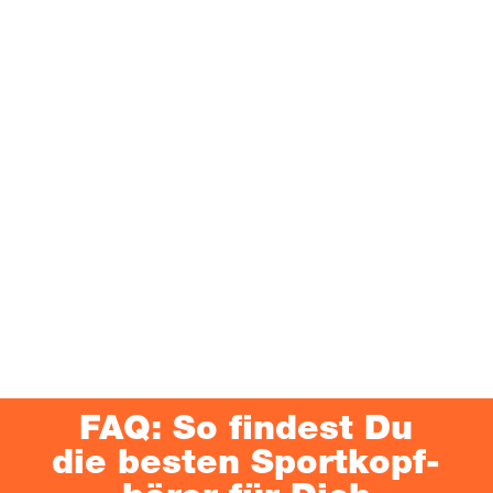
sind High­lights für Audio­phi­le. Die­se Tech­no­lo­gien
schaf­fen ein immersi­ves Klang­bild – ide­al, wenn Du
Musik auf höchs­tem Niveau genie­ßen willst.
✔️
Und nicht zuletzt: Sen­so­ren zur Gesund­heits­über­wa­
chung
wie Puls­mes­ser oder Tem­pe­ra­tur­füh­ler – wie sie
in den Senn­hei­ser Momen­tum Sport 1 inte­griert sind –
zei­gen, dass In-Ears heu­te smar­te Weara­bles sein
können.
Kurz gesagt:
In-Ear-Kopf­hö­rer sind heu­te mehr als ein
Musik-Acces­soire – sie sind Dein per­sön­li­cher Beglei­ter
für All­tag, Arbeit, Sport und Entspannung.
FAQ: So fin­dest Du
die bes­ten Sport­kopf­