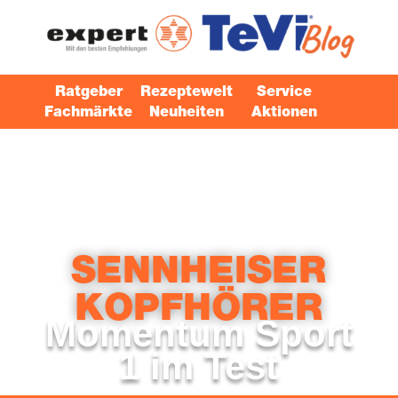
Ratgeber
Rezeptewelt
Service
Fachmärkte
Neuheiten
Aktionen
SENNHEISER
KOPF­HÖ­RER
Momen­tum Sport
1 im Test