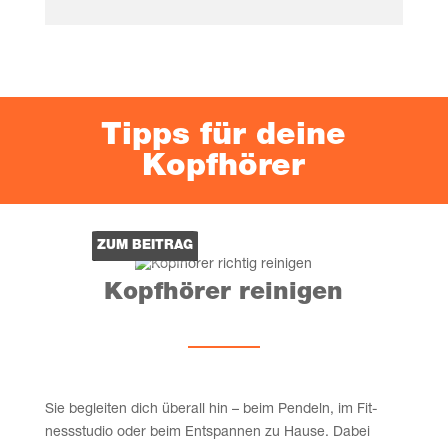
Tipps für dei­ne
Kopfhörer
ZUM BEI­TRAG
Kopf­hö­rer reinigen
Sie beglei­ten dich über­all hin – beim Pen­deln, im Fit­
ness­stu­dio oder beim Ent­span­nen zu Hau­se. Dabei