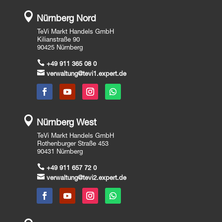

Nürnberg Nord
TeVi Markt Handels GmbH
Kilianstraße 90
90425 Nürnberg

+49 911 365 08 0

verwaltung@tevi1.expert.de

Nürnberg West
TeVi Markt Handels GmbH
Rothenburger Straße 453
90431 Nürnberg

+49 911 657 72 0

verwaltung@tevi2.expert.de