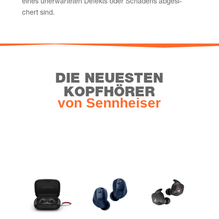
eines uner­war­te­ten Defekts oder Scha­dens abge­si­
chert sind.
DIE NEU­ES­TEN
KOPFHÖRER
von Senn­hei­ser