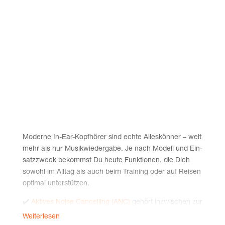
Moder­ne In-Ear-Kopf­hö­rer sind ech­te Alles­kön­ner – weit
mehr als nur Musik­wie­der­ga­be. Je nach Modell und Ein­
satz­zweck bekommst Du heu­te Funk­tio­nen, die Dich
sowohl im All­tag als auch beim Trai­ning oder auf Rei­sen
opti­mal unterstützen.
✔️
Akti­ves Noi­se Can­cel­ling (ANC)
gehört inzwi­schen zur
Grund­aus­stat­tung vie­ler neu­er Model­le – sowohl bei
Weiterlesen