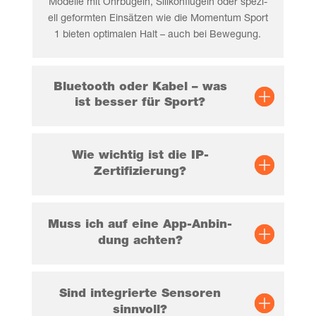
Model­le mit Ohr­bü­geln, Sili­kon­flü­geln oder spe­zi­
ell geform­ten Ein­sät­zen wie die Momen­tum Sport
1 bie­ten opti­ma­len Halt – auch bei Bewegung.
Blue­tooth oder Kabel – was
ist bes­ser für Sport?
Wie wich­tig ist die IP-
Zertifizierung?
Muss ich auf eine App-Anbin­
dung achten?
Sind inte­grier­te Sen­so­ren
sinnvoll?