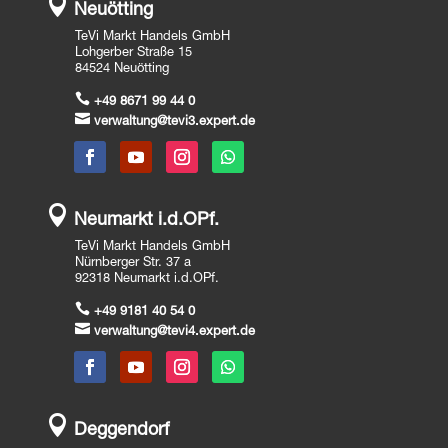

Neuötting
TeVi Markt Handels GmbH
Lohgerber Straße 15
84524 Neuötting

+49 8671 99 44 0

verwaltung@tevi3.expert.de

Neumarkt i.d.OPf.
TeVi Markt Handels GmbH
Nürnberger Str. 37 a
92318 Neumarkt i.d.OPf.

+49 9181 40 54 0

verwaltung@tevi4.expert.de

Deggendorf