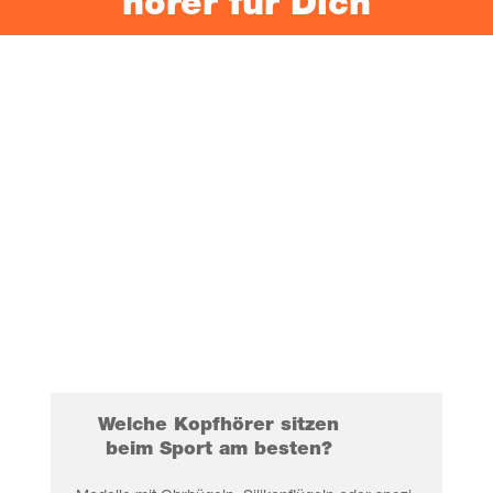
hö­rer für Dich
Wel­che Kopf­hö­rer sit­zen
beim Sport am besten?