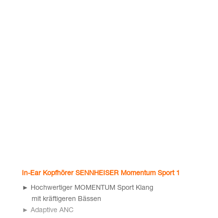
In-Ear Kopf­hö­rer
SENNHEISER Momen­tum Sport 1
► Hoch­wer­ti­ger MOMENTUM Sport Klang
mit kräf­ti­ge­ren Bäs­sen
► Adap­ti­ve ANC