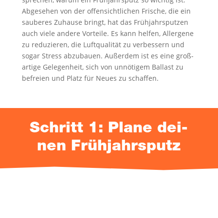
Abge­se­hen von der offen­sicht­li­chen Fri­sche, die ein
sau­be­res Zuhau­se bringt, hat das Früh­jahrs­put­zen
auch vie­le ande­re Vor­tei­le. Es kann hel­fen, All­er­ge­ne
zu redu­zie­ren, die Luft­qua­li­tät zu ver­bes­sern und
sogar Stress abzu­bau­en. Außer­dem ist es eine groß­
ar­ti­ge Gele­gen­heit, sich von unnö­ti­gem Bal­last zu
befrei­en und Platz für Neu­es zu schaffen.
Schritt 1: Pla­ne dei­
nen Frühjahrsputz