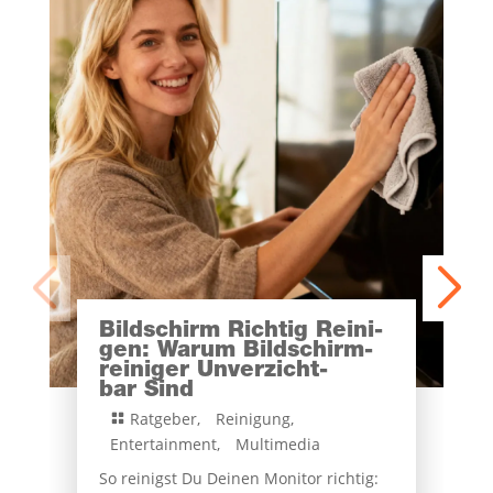
Bild­schirm Rich­tig Rei­ni­
Gen: War­um Bild­schirm­
Rei­ni­ger Unver­zicht­
Bar Sind
Rat­ge­ber
,
Rei­ni­gung
,

Enter­tain­ment
,
Mul­ti­me­dia
So rei­nigst Du Dei­nen Moni­tor rich­tig: