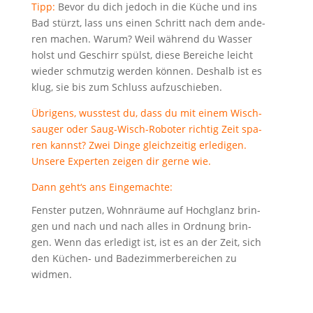
Tipp:
Bevor du dich jedoch in die Küche und ins
Bad stürzt, lass uns einen Schritt nach dem ande­
ren machen. War­um? Weil wäh­rend du Was­ser
holst und Geschirr spülst, die­se Berei­che leicht
wie­der schmut­zig wer­den kön­nen. Des­halb ist es
klug, sie bis zum Schluss aufzuschieben.
Übri­gens, wuss­test du, dass du mit einem
Wisch­
sau­ger
oder
Saug-Wisch-Robo­ter
rich­tig Zeit spa­
ren kannst? Zwei Din­ge gleich­zei­tig erle­di­gen.
Unse­re Exper­ten zei­gen dir ger­ne wie.
Dann geht‘s ans Eingemachte:
Fens­ter put­zen, Wohn­räu­me auf Hoch­glanz brin­
gen und nach und nach alles in Ord­nung brin­
gen. Wenn das erle­digt ist, ist es an der Zeit, sich
den Küchen- und Bade­zim­mer­be­rei­chen zu
widmen.