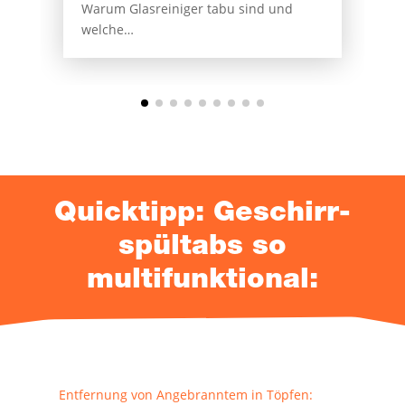
War­um Glas­rei­ni­ger tabu sind und
welche…
Quick­tipp: Geschirr­
spültabs so
multifunktional:
Ent­fer­nung von Ange­brann­tem in Töpfen: