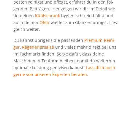
bes­ten rei­nigst und pflegst, erfährst du in den fol­
gen­den Bei­trä­gen. Hier zei­gen wir dir im Detail wie
du dei­nen
Kühl­schrank
hygie­nisch rein hältst und
auch dei­nen
Ofen
wie­der zum Glän­zen bringst. Lies
gleich weiter.
Du kannst übri­gens die pas­sen­den
Pre­mi­um-Rei­ni­
ger
,
Rege­ne­rier­sal­ze
und vie­les mehr direkt bei uns
im Fach­markt fin­den. Sor­ge dafür, dass dei­ne
Maschi­nen in Top­form blei­ben, damit du wei­ter­hin
opti­ma­le Leis­tung genie­ßen kannst!
Lass dich auch
ger­ne von unse­ren Exper­ten beraten.