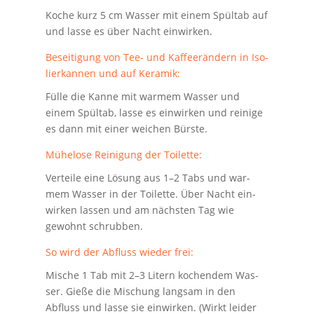
Koche kurz 5 cm Was­ser mit einem Spül­tab auf
und las­se es über Nacht einwirken.
Besei­ti­gung von Tee- und Kaf­fee­rän­dern in Iso­
lier­kan­nen und auf Keramik:
Fül­le die Kan­ne mit war­mem Was­ser und
einem Spül­tab, las­se es ein­wir­ken und rei­ni­ge
es dann mit einer wei­chen Bürste.
Mühe­lo­se Rei­ni­gung der Toilette:
Ver­tei­le eine Lösung aus 1–2 Tabs und war­
mem Was­ser in der Toi­let­te. Über Nacht ein­
wir­ken las­sen und am nächs­ten Tag wie
gewohnt schrubben.
So wird der Abfluss wie­der frei:
Mische 1 Tab mit 2–3 Litern kochen­dem Was­
ser. Gie­ße die Mischung lang­sam in den
Abfluss und las­se sie ein­wir­ken. (Wirkt lei­der