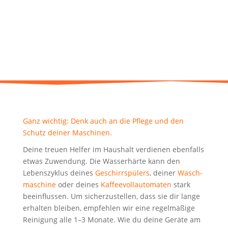
Ganz wich­tig: Denk auch an die Pfle­ge und den
Schutz dei­ner Maschinen.
Dei­ne treu­en Hel­fer im Haus­halt ver­die­nen eben­falls
etwas Zuwen­dung. Die Was­ser­här­te kann den
Lebens­zy­klus dei­nes
Geschirr­spü­lers
, dei­ner
Wasch­
ma­schi­ne
oder dei­nes
Kaf­fee­voll­au­to­ma­ten
stark
beein­flus­sen. Um sicher­zu­stel­len, dass sie dir lan­ge
erhal­ten blei­ben, emp­feh­len wir eine regel­mä­ßi­ge
Rei­ni­gung alle 1–3 Mona­te. Wie du dei­ne Gerä­te am