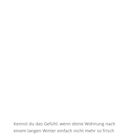
Kennst du das Gefühl, wenn dei­ne Woh­nung nach
einem lan­gen Win­ter ein­fach nicht mehr so frisch