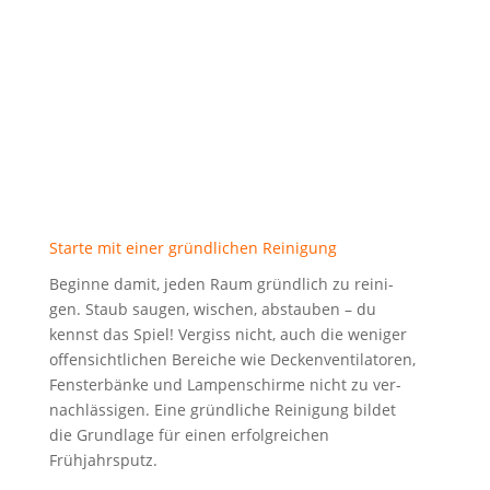
Star­te mit einer gründ­li­chen Reinigung
Begin­ne damit, jeden Raum gründ­lich zu rei­ni­
gen. Staub sau­gen, wischen, abstau­ben – du
kennst das Spiel! Ver­giss nicht, auch die weni­ger
offen­sicht­li­chen Berei­che wie Decken­ven­ti­la­to­ren,
Fens­ter­bän­ke und Lam­pen­schir­me nicht zu ver­
nach­läs­si­gen. Eine gründ­li­che Rei­ni­gung bil­det
die Grund­la­ge für einen erfolg­rei­chen
Frühjahrsputz.