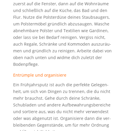
zuerst auf die Fens­ter, dann auf die Wohn­räu­me
und schließ­lich auf die Küche, das Bad und den
Flur. Nut­ze die Pols­ter­dü­se dei­nes Staub­saugers,
um Pols­ter­mö­bel gründ­lich abzu­sau­gen. Wasche
abnehm­ba­re Pols­ter und Tex­ti­li­en wie Gar­di­nen,
oder lass sie bei Bedarf rei­ni­gen. Ver­giss nicht,
auch Rega­le, Schrän­ke und Kom­mo­den aus­zu­räu­
men und gründ­lich zu rei­ni­gen. Arbei­te dabei von
oben nach unten und wid­me dich zuletzt der
Bodenpflege.
Ent­rüm­p­le und organisiere
Ein Früh­jahrs­putz ist auch die per­fek­te Gele­gen­
heit, um sich von Din­gen zu tren­nen, die du nicht
mehr brauchst. Gehe durch dei­ne Schrän­ke,
Schub­la­den und ande­re Auf­be­wah­rungs­be­rei­che
und sor­tie­re aus, was du nicht mehr ver­wen­dest
oder was abge­nutzt ist. Orga­ni­sie­re dann die ver­
blei­ben­den Gegen­stän­de, um für mehr Ord­nung