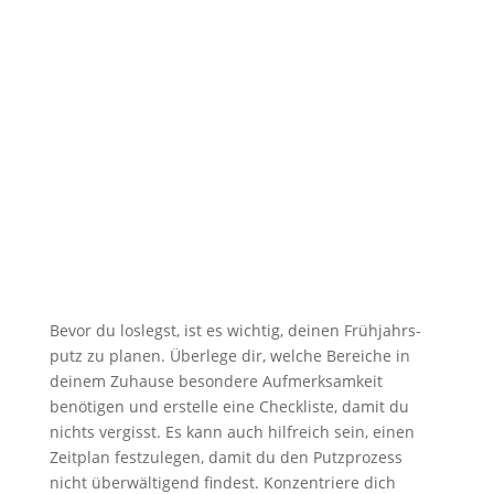
Bevor du los­legst, ist es wich­tig, dei­nen Früh­jahrs­
putz zu pla­nen. Über­le­ge dir, wel­che Berei­che in
dei­nem Zuhau­se beson­de­re Auf­merk­sam­keit
benö­ti­gen und erstel­le eine Check­lis­te, damit du
nichts ver­gisst. Es kann auch hilf­reich sein, einen
Zeit­plan fest­zu­le­gen, damit du den Putz­pro­zess
nicht über­wäl­ti­gend fin­dest. Kon­zen­trie­re dich