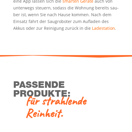
eine App las­sen sich die
smar­ten Gerä­te
auch von
unter­wegs steu­ern, sodass die Woh­nung bereits sau­
ber ist, wenn Sie nach Hau­se kom­men. Nach dem
Ein­satz fährt der Saug­ro­bo­ter zum Auf­la­den des
Akkus oder zur Rei­ni­gung zurück in die
Lade­sta­ti­on
.
PAS­SEN­DE
PRODUKTE:
für strah­len­de
Reinheit.