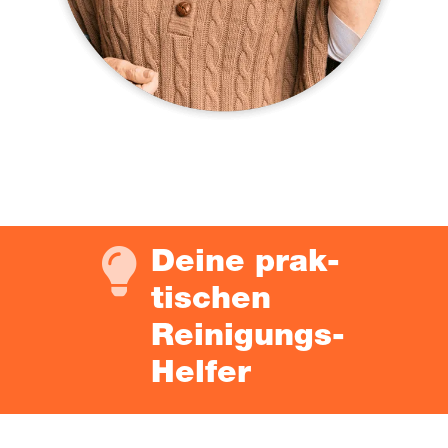

Dei­ne prak­
ti­schen
Reinigungs-
Helfer