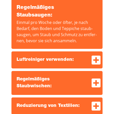
Regel­mä­ßi­ges
Staubsaugen:
Ein­mal pro Woche oder öfter, je nach
Bedarf, den Boden und Tep­pi­che staub­
saugen, um Staub und Schmutz zu ent­fer­
nen, bevor sie sich ansammeln.
Luft­rei­ni­ger verwenden:
Regel­mä­ßi­ges
Staubwischen:
Redu­zie­rung von Textilien: