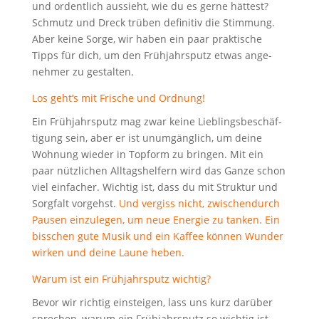
und ordent­lich aus­sieht, wie du es ger­ne hät­test?
Schmutz und Dreck trü­ben defi­ni­tiv die Stim­mung.
Aber kei­ne Sor­ge, wir haben ein paar prak­ti­sche
Tipps für dich, um den Früh­jahrs­putz etwas ange­
neh­mer zu gestalten.
Los geht‘s mit Fri­sche und Ordnung!
Ein Früh­jahrs­putz mag zwar kei­ne Lieb­lings­be­schäf­
ti­gung sein, aber er ist unum­gäng­lich, um dei­ne
Woh­nung wie­der in Top­form zu brin­gen. Mit ein
paar nütz­li­chen All­tags­hel­fern wird das Gan­ze schon
viel ein­fa­cher. Wich­tig ist, dass du mit Struk­tur und
Sorg­falt vor­gehst.
Und ver­giss nicht, zwi­schen­durch
Pau­sen ein­zu­le­gen, um neue Ener­gie zu tan­ken. Ein
biss­chen gute Musik und ein Kaf­fee kön­nen Wun­der
wir­ken und dei­ne Lau­ne heben.
War­um ist ein Früh­jahrs­putz wichtig?
Bevor wir rich­tig ein­stei­gen, lass uns kurz dar­über
spre­chen, war­um ein Früh­jahrs­putz so wich­tig ist.