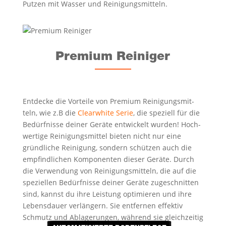
Put­zen mit Was­ser und Reinigungsmitteln.
Pre­mi­um Reiniger
Ent­de­cke die Vor­tei­le von Pre­mi­um Rei­ni­gungs­mit­
teln, wie z.B die
Cle­ar­white Serie
, die spe­zi­ell für die
Bedürf­nis­se dei­ner Gerä­te ent­wi­ckelt wur­den! Hoch­
wer­ti­ge Rei­ni­gungs­mit­tel bie­ten nicht nur eine
gründ­li­che Rei­ni­gung, son­dern schüt­zen auch die
emp­find­li­chen Kom­po­nen­ten die­ser Gerä­te. Durch
die Ver­wen­dung von Rei­ni­gungs­mit­teln, die auf die
spe­zi­el­len Bedürf­nis­se dei­ner Gerä­te zuge­schnit­ten
sind, kannst du ihre Leis­tung opti­mie­ren und ihre
Lebens­dau­er ver­län­gern. Sie ent­fer­nen effek­tiv
Schmutz und Abla­ge­run­gen, wäh­rend sie gleich­zei­tig