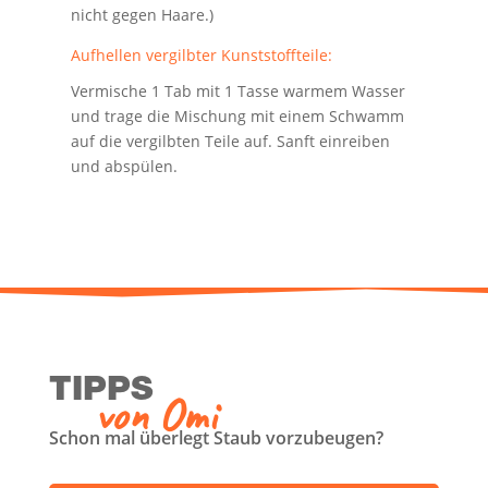
nicht gegen Haare.)
Auf­hel­len ver­gilb­ter Kunststoffteile:
Ver­mi­sche 1 Tab mit 1 Tas­se war­mem Was­ser
und tra­ge die Mischung mit einem Schwamm
auf die ver­gilb­ten Tei­le auf. Sanft ein­rei­ben
und abspülen.
TIPPS
von Omi
Schon mal über­legt Staub vorzubeugen?