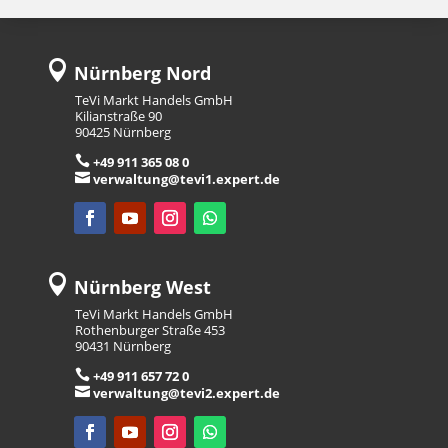

Nürnberg Nord
TeVi Markt Handels GmbH
Kilianstraße 90
90425 Nürnberg

+49 911 365 08 0

verwaltung@tevi1.expert.de

Nürnberg West
TeVi Markt Handels GmbH
Rothenburger Straße 453
90431 Nürnberg

+49 911 657 72 0

verwaltung@tevi2.expert.de