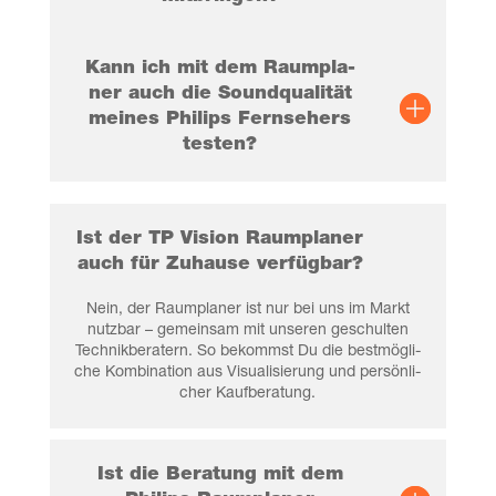
Kann ich mit dem Raum­pla­
ner auch die Sound­qua­li­tät
mei­nes Phil­ips Fern­se­hers
testen?
Ist der TP Visi­on Raum­pla­ner
auch für Zuhau­se verfügbar?
Nein, der Raum­pla­ner ist nur bei uns im Markt
nutz­bar – gemein­sam mit unse­ren geschul­ten
Tech­nik­be­ra­tern. So bekommst Du die best­mög­li­
che Kom­bi­na­ti­on aus Visua­li­sie­rung und per­sön­li­
cher Kaufberatung.
Ist die Bera­tung mit dem