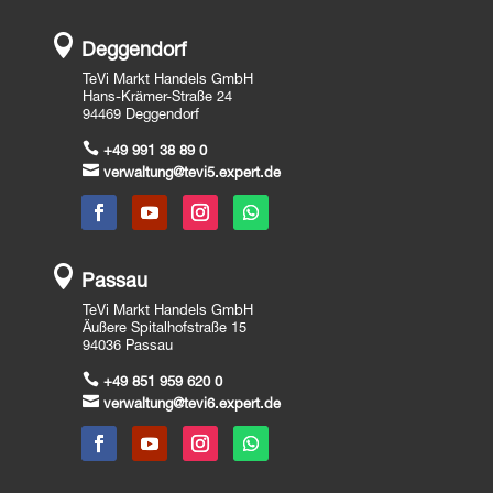

Deggendorf
TeVi Markt Handels GmbH
Hans-Krämer-Straße 24
94469 Deggendorf

+49 991 38 89 0

verwaltung@tevi5.expert.de

Passau
TeVi Markt Handels GmbH
Äußere Spitalhofstraße 15
94036 Passau

+49 851 959 620 0

verwaltung@tevi6.expert.de