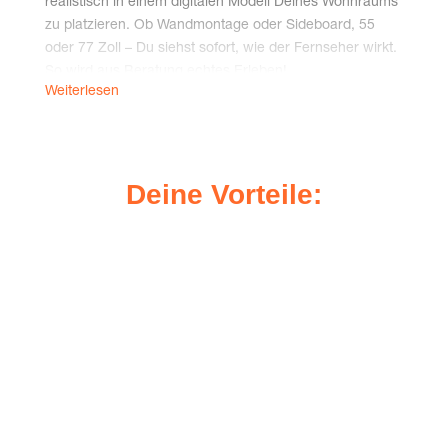
rea­lis­tisch in einem digi­ta­len Modell Dei­nes Wohn­raums
zu plat­zie­ren. Ob Wand­mon­ta­ge oder Side­board, 55
oder 77 Zoll – Du siehst sofort, wie der Fern­se­her wirkt.
So wird aus Bera­tung ech­tes Erleben!
Weiterlesen
Exklu­siv für Phil­ips Fernseher:
Der Raum­pla­ner wur­de spe­zi­ell für die aktu­ells­ten Phil­
ips TVs mit und ohne inte­grier­tem Sound­sys­tem von
Bowers und Wil­kins ent­wi­ckelt. Damit erhältst Du eine
Dei­ne Vorteile:
beson­ders hoch­wer­ti­ge Bera­tung – mit Fokus auf Ambi­
light, Design und Tech­nik, die per­fekt zu Dir und Dei­nem
Zuhau­se passt.