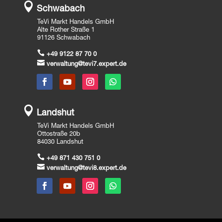

Schwabach
TeVi Markt Handels GmbH
Alte Rother Straße 1
91126 Schwabach

+49 9122 87 70 0

verwaltung@tevi7.expert.de

Landshut
TeVi Markt Handels GmbH
Ottostraße 20b
84030 Landshut

+49 871 430 751 0

verwaltung@tevi8.expert.de