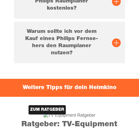
Phil­ips Raum­pla­ner
kostenlos?
War­um soll­te ich vor dem
Kauf eines Phil­ips Fern­se­
hers den Raum­pla­ner
nutzen?
Wei­te­re Tipps für dein Heimkino
ZUM RAT­GE­BER
Rat­ge­ber: TV-Equipment