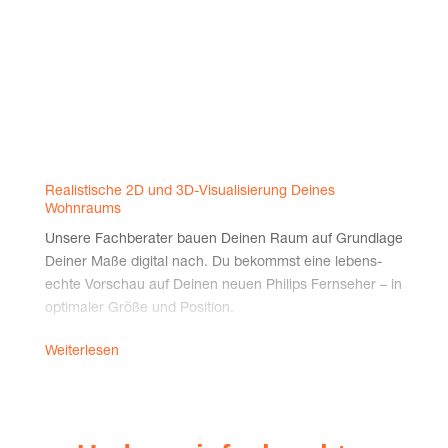
Rea­lis­ti­sche 2D und 3D-Visua­li­sie­rung Dei­nes
Wohnraums
Unse­re Fach­be­ra­ter bau­en Dei­nen Raum auf Grund­la­ge
Dei­ner Maße digi­tal nach. Du bekommst eine lebens­
ech­te Vor­schau auf Dei­nen neu­en Phil­ips Fern­se­her – in
opti­ma­ler Grö­ße und Position.
Ambi­light erle­ben – vor dem Kauf
Weiterlesen
Die ein­zig­ar­ti­ge Ambi­light-Tech­no­lo­gie von Phil­ips ist ein
ech­tes High­light – und mit dem Raum­pla­ner kannst Du
schon jetzt erle­ben, wie sie Dei­nen Raum in stim­mungs­
vol­les Licht taucht.