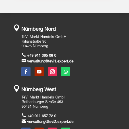

Nürnberg Nord
TeVi Markt Handels GmbH
Kilianstraße 90
90425 Nürnberg

+49 911 365 08 0

verwaltung@tevi1.expert.de

Nürnberg West
TeVi Markt Handels GmbH
Rothenburger Straße 453
90431 Nürnberg

+49 911 657 72 0

verwaltung@tevi2.expert.de