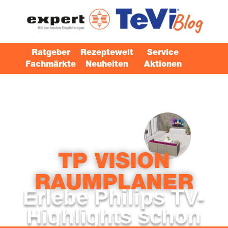
Ratgeber
Rezeptewelt
Service
Fachmärkte
Neuheiten
Aktionen
TP VISI­ON
RAUMPLANER
Erle­be Phil­ips TV-
High­lights schon