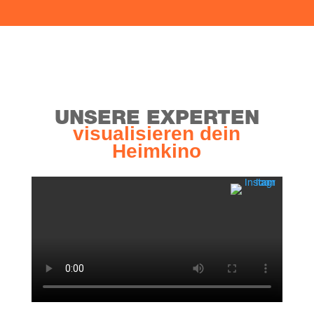
vor dem Kauf
UNSE­RE EXPERTEN
visua­li­sie­ren dein
Heimkino