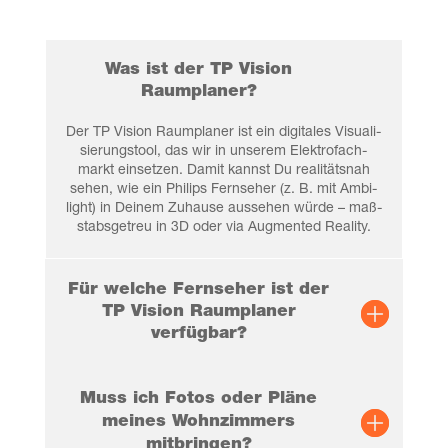
Was ist der TP Visi­on
Raumplaner?
Der TP Visi­on Raum­pla­ner ist ein digi­ta­les Visua­li­
sie­rungs­tool, das wir in unse­rem Elek­tro­fach­
markt ein­set­zen. Damit kannst Du rea­li­täts­nah
sehen, wie ein Phil­ips Fern­se­her (z. B. mit Ambi­
light) in Dei­nem Zuhau­se aus­se­hen wür­de – maß­
stabs­ge­treu in 3D oder via Aug­men­ted Reality.
Für wel­che Fern­se­her ist der
TP Visi­on Raum­pla­ner
verfügbar?
Muss ich Fotos oder Plä­ne
mei­nes Wohn­zim­mers
mitbringen?