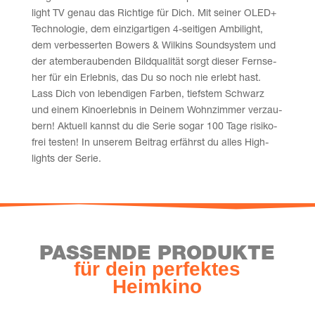
light TV genau das Rich­ti­ge für Dich. Mit sei­ner OLED+
Tech­no­lo­gie, dem ein­zig­ar­ti­gen 4‑seitigen Ambi­light,
dem ver­bes­ser­ten Bowers & Wil­kins Sound­sys­tem und
der atem­be­rau­ben­den Bild­qua­li­tät sorgt die­ser Fern­se­
her für ein Erleb­nis, das Du so noch nie erlebt hast.
Lass Dich von leben­di­gen Far­ben, tiefs­tem Schwarz
und einem Kino­er­leb­nis in Dei­nem Wohn­zim­mer ver­zau­
bern! Aktu­ell kannst du die Serie sogar 100 Tage risi­ko­
frei tes­ten! In unse­rem Bei­trag erfährst du alles High­
lights der Serie.
PAS­SEN­DE PRODUKTE
für dein per­fek­tes
Heimkino