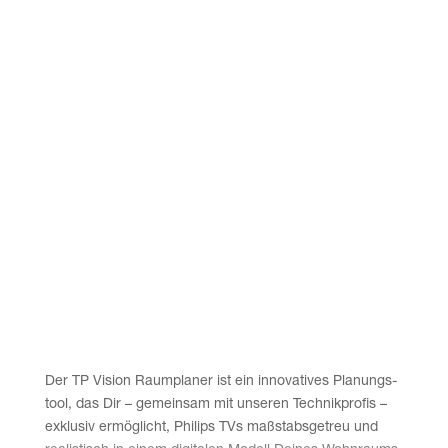
Der TP Visi­on Raum­pla­ner ist ein inno­va­ti­ves Pla­nungs­
tool, das Dir – gemein­sam mit unse­ren Tech­nik­pro­fis –
exklu­siv ermög­licht, Phil­ips TVs maß­stabs­ge­treu und