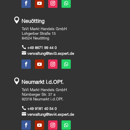

Neuötting
TeVi Markt Handels GmbH
Lohgerber Straße 15
84524 Neuötting

+49 8671 99 44 0

verwaltung@tevi3.expert.de

Neumarkt i.d.OPf.
TeVi Markt Handels GmbH
Nürnberger Str. 37 a
92318 Neumarkt i.d.OPf.

+49 9181 40 54 0

verwaltung@tevi4.expert.de