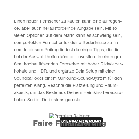
Einen neu­en Fern­se­her zu kau­fen kann eine auf­re­gen­
de, aber auch her­aus­for­dern­de Auf­ga­be sein. Mit so
vie­len Optio­nen auf dem Markt kann es schwie­rig sein,
den per­fek­ten Fern­se­her für dei­ne Bedürf­nis­se zu fin­
den. In die­sem Bei­trag fin­dest du eini­ge Tipps, die dir
bei der Aus­wahl hel­fen kön­nen. Inves­tie­re in einen gro­
ßen, hoch­auf­lö­sen­den Fern­se­her mit hoher Bild­wie­der­
hol­ra­te und HDR, und ergän­ze Dein Set­up mit einer
Sound­bar oder einem Sur­round-Sound-Sys­tem für den
per­fek­ten Klang. Beach­te die Plat­zie­rung und Raum­
akus­tik, um das Bes­te aus Dei­nem Heim­ki­no her­aus­zu­
ho­len. So bist Du bes­tens gerüstet
0% FINAN­ZIE­RUNG
Fai­re Finanzierung