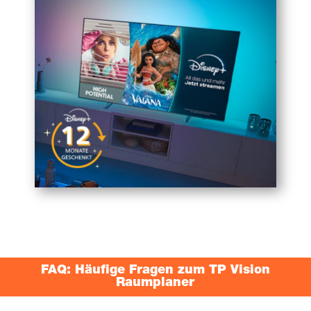
FAQ: Häu­fi­ge Fra­gen zum TP Visi­on
Raumplaner