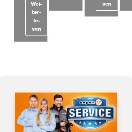
Wei­
sen
ter­
le­
sen