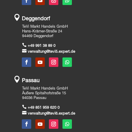

Deggendorf
TeVi Markt Handels GmbH
Hans-Krämer-Straße 24
94469 Deggendorf

+49 991 38 89 0

verwaltung@tevi5.expert.de

Passau
TeVi Markt Handels GmbH
Äußere Spitalhofstraße 15
94036 Passau

+49 851 959 620 0

verwaltung@tevi6.expert.de