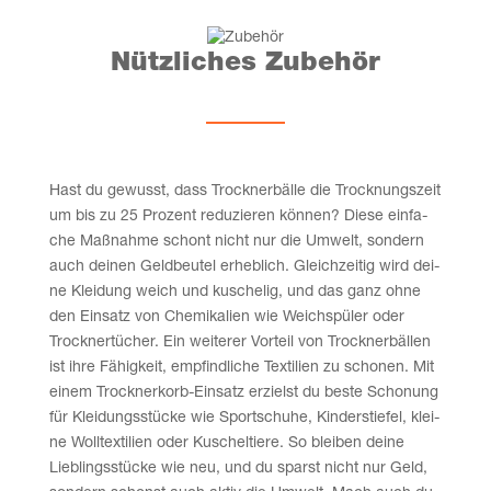
Nütz­li­ches Zubehör
Hast du gewusst, dass Trock­ner­bäl­le die Trock­nungs­zeit
um bis zu 25 Pro­zent redu­zie­ren kön­nen? Die­se ein­fa­
che Maß­nah­me schont nicht nur die Umwelt, son­dern
auch dei­nen Geld­beu­tel erheb­lich. Gleich­zei­tig wird dei­
ne Klei­dung weich und kusche­lig, und das ganz ohne
den Ein­satz von Che­mi­ka­li­en wie Weich­spü­ler oder
Trock­ner­tü­cher. Ein wei­te­rer Vor­teil von Trock­ner­bäl­len
ist ihre Fähig­keit, emp­find­li­che Tex­ti­li­en zu scho­nen. Mit
einem Trock­ner­korb-Ein­satz erzielst du bes­te Scho­nung
für Klei­dungs­stü­cke wie Sport­schu­he, Kin­der­stie­fel, klei­
ne Woll­tex­ti­li­en oder Kuschel­tie­re. So blei­ben dei­ne
Lieb­lings­stü­cke wie neu, und du sparst nicht nur Geld,