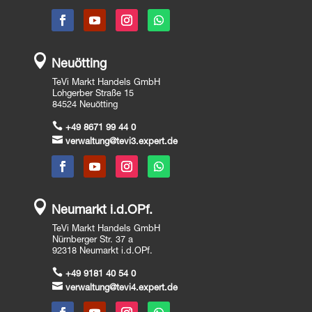

Neuötting
TeVi Markt Handels GmbH
Lohgerber Straße 15
84524 Neuötting

+49 8671 99 44 0

verwaltung@tevi3.expert.de

Neumarkt i.d.OPf.
TeVi Markt Handels GmbH
Nürnberger Str. 37 a
92318 Neumarkt i.d.OPf.

+49 9181 40 54 0

verwaltung@tevi4.expert.de