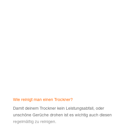
Zitrus­duft, den dei­ne Wäsche nach der Rei­ni­gung
hat. Pro­bier es aus und erle­be eine effek­ti­ve Rei­
ni­gung dei­ner Waschmaschine!
Wasch­so­da:
Schnell und wirk­sam – das Rei­ni­gen dei­ner
Wäsche war noch nie ein­fa­cher, denn Soda kann
auch par­al­lel beim Waschen hel­fen. Füge ein­fach
ein bis zwei Ess­löf­fel zum übli­chen Wasch­mit­tel
hin­zu. Ver­wen­dest du flüs­si­ges Wasch­mit­tel?
Dann gib das Wasch­so­da direkt auf die Wäsche
in die Trom­mel. Mit die­ser ein­fa­chen Metho­de
erzielst du eine gründ­li­che Rei­ni­gung und hin­ter­
lässt dei­ne Wäsche strah­lend sau­ber. Pro­bier es
aus und erle­be die Rei­ni­gungs­kraft von Soda für
Wie rei­nigt man einen Trockner?
dei­ne Wäsche!
Damit dei­nem Trock­ner kein Leis­tungs­ab­fall, oder
unschö­ne Gerü­che dro­hen ist es wich­tig auch die­sen
regel­mä­ßig zu reinigen.