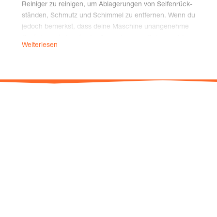
Rei­ni­ger zu rei­ni­gen, um Abla­ge­run­gen von Sei­fen­rück­
stän­den, Schmutz und Schim­mel zu ent­fer­nen. Wenn du
jedoch bemerkst, dass dei­ne Maschi­ne unan­ge­neh­me
Gerü­che ent­wi­ckelt oder Anzei­chen von Schim­mel­bil­
Weiterlesen
dung auf­weist, soll­test du sie häu­fi­ger rei­ni­gen. Die Häu­
fig­keit, mit der du dei­ne Wasch­ma­schi­ne rei­ni­gen soll­
test, hängt von ver­schie­de­nen Fak­to­ren ab, ein­schließ­
lich der Nut­zungs­fre­quenz und der Was­ser­här­te in dei­
ner Region.
Hier eine Step-by-Step Anlei­tung zur Rei­ni­gung dei­ner
Waschmaschine:
Schritt 1: Gro­bes entfernen:
Ent­fer­ne alle Klei­dungs­stü­cke aus der Wasch­ma­schi­ne
und über­prü­fe die Trom­mel auf lose Gegen­stän­de oder
Schmutz.
Schritt 2:
Rei­ni­gung des Flusensiebs:
Das Flu­sen­sieb befin­det sich meist hin­ter einer klei­nen
Tür oder einer abnehm­ba­ren Abde­ckung in der Nähe