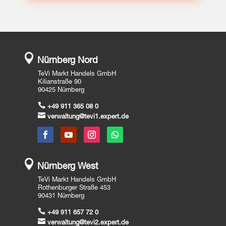

Nürnberg Nord
TeVi Markt Handels GmbH
Kilianstraße 90
90425 Nürnberg

+49 911 365 08 0

verwaltung@tevi1.expert.de

Nürnberg West
TeVi Markt Handels GmbH
Rothenburger Straße 453
90431 Nürnberg

+49 911 657 72 0

verwaltung@tevi2.expert.de