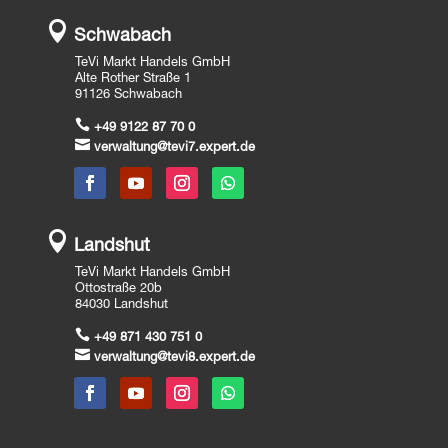

Schwabach
TeVi Markt Handels GmbH
Alte Rother Straße 1
91126 Schwabach

+49 9122 87 70 0

verwaltung@tevi7.expert.de

Landshut
TeVi Markt Handels GmbH
Ottostraße 20b
84030 Landshut

+49 871 430 751 0

verwaltung@tevi8.expert.de