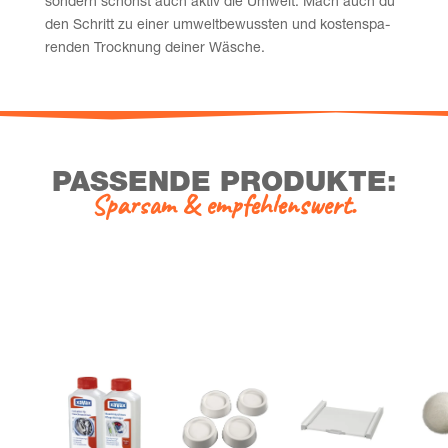
son­dern schonst auch aktiv die Umwelt. Mach auch du
den Schritt zu einer umwelt­be­wuss­ten und kos­ten­spa­
ren­den Trock­nung dei­ner Wäsche.
PAS­SEN­DE PRODUKTE:
Spar­sam & empfehlenswert.