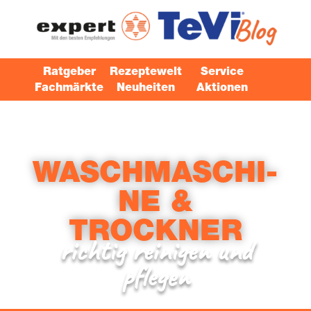
Ratgeber
Rezeptewelt
Service
Fachmärkte
Neuheiten
Aktionen
WASCH­MA­SCHI­
NE &
TROCKNER
rich­tig rei­ni­gen und
pflegen