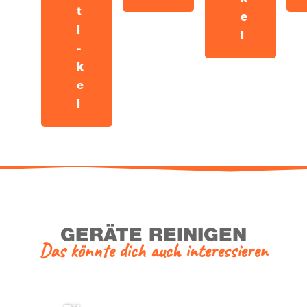
t
e
i
l
­
k
e
l
GERÄ­TE REINIGEN
Das könn­te dich auch interessieren