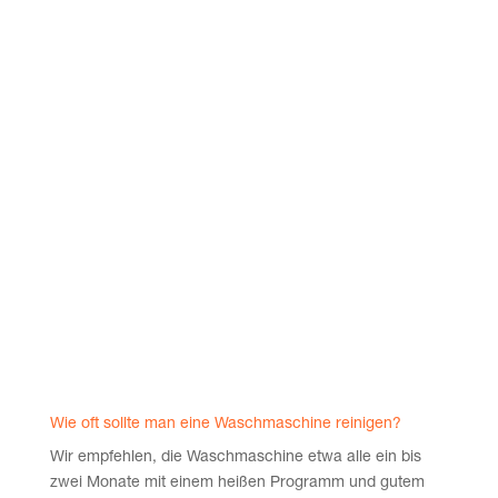
unan­ge­neh­men Gerü­chen und sogar zu Schä­den füh­
ren. Durch regel­mä­ßi­ge Rei­ni­gung kannst du die
Lebens­dau­er dei­ner Gerä­te ver­län­gern und sicher­stel­
len, dass dei­ne Wäsche immer sau­ber und frisch bleibt.
Wie du ener­gie­ef­fi­zi­ent Waschen und Trock­nen kannst,
erfährst du in die­sem Beitrag.
Wie oft soll­te man eine Wasch­ma­schi­ne reinigen?
Wir emp­feh­len, die Wasch­ma­schi­ne etwa alle ein bis
zwei Mona­te mit einem hei­ßen Pro­gramm und gutem