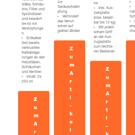
zur
r
ne
stä­be, Schläu­
Geräuschdäm
Inkl. Aus­
che, Fil­ter und
pfung
nat
zieh­plat­te
Sprüh­dü­sen
Ver­hin­dert
Sch
(max. belast­
und bewahrt
das Ver­rut­
bar bis 12 kg)
sie so vor
schen auf
emp
Mit prak­ti­
Verstopfunge
glat­ten Böden
ch
schem Griff
n
an der Aus­
Ent­kal­ker
zugs­plat­te
löst bereits
zum leich­te­
ver­krus­te­te
Z
ren Bedienen
Kalk­ab­la­ge­
u
run­gen an den
Heiz­stä­ben,
m
Schläu­chen
Z
und Ventilen
A
Inhalt: 2x
u
r
250 ml
m
t
A
i
Z
r
­
u
t
k
m
i
e
A
­
l
r
k