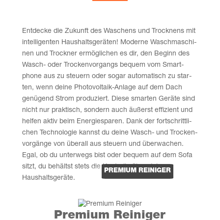
Ent­de­cke die Zukunft des Waschens und Trock­nens mit
intel­li­gen­ten Haus­halts­ge­rä­ten! Moder­ne Wasch­ma­schi­
nen und Trock­ner ermög­li­chen es dir, den Beginn des
Wasch- oder Tro­cken­vor­gangs bequem vom Smart­
phone aus zu steu­ern oder sogar auto­ma­tisch zu star­
ten, wenn dei­ne Pho­to­vol­ta­ik-Anla­ge auf dem Dach
genü­gend Strom pro­du­ziert. Die­se smar­ten Gerä­te sind
nicht nur prak­tisch, son­dern auch äußerst effi­zi­ent und
hel­fen aktiv beim Ener­gie­spa­ren. Dank der fort­schritt­li­
chen Tech­no­lo­gie kannst du dei­ne Wasch- und Tro­cken­
vor­gän­ge von über­all aus steu­ern und über­wa­chen.
Egal, ob du unter­wegs bist oder bequem auf dem Sofa
sitzt, du behältst stets die Kon­trol­le über dei­ne
PRE­MI­UM REINIGER
Haushaltsgeräte.
Pre­mi­um Reiniger