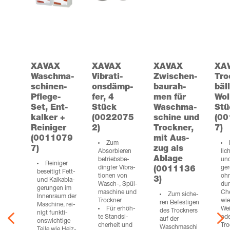
XAVAX
XAVAX
XAVAX
XA
Wasch­ma­
Vibra­ti­
Zwi­schen­
Tro
schi­nen-
ons­dämp­
bau­rah­
bäl­
Pfle­ge-
fer, 4
men für
Wol­
Set, Ent­
Stück
Wasch­ma­
Stü
kal­ker +
(0022075
schi­ne und
(0
Rei­ni­ger
2)
Trock­ner,
7)
(0011079
mit Aus­
Zum
7)
zug als
Absor­bie­ren
lic
Abla­ge
betriebs­be­
und
Rei­ni­ger
ding­ter Vibra­
ge­
(0011136
besei­tigt Fett-
tio­nen von
ohn
3)
und Kalk­ab­la­
Wasch‑, Spül­
du
ge­run­gen im
ma­schi­ne und
Che­
Zum siche­
Innen­raum der
Trockner
wie
ren Befes­ti­gen
Maschi­ne, rei­
4
Für erhöh­
Wei
des Trock­ners
nigt funk­ti­
te Stand­si­
od
auf der
ons­wich­ti­ge
cher­heit und
Tro
Waschmaschi
Tei­le wie Heiz­