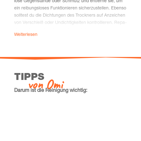
lose Gegen­stän­de oder Schmutz und ent­fer­ne sie, um
ein rei­bungs­lo­ses Funk­tio­nie­ren sicher­zu­stel­len. Eben­so
soll­test du die Dich­tun­gen des Trock­ners auf Anzei­chen
von Ver­schleiß oder Undich­tig­kei­ten kon­trol­lie­ren. Repa­
rie­re oder erset­ze sie gegebenenfalls.
Weiterlesen
Schritt 4: Abluft­trock­ner Ablauf­schlauch reinigen:
Abluft­trock­ner lei­ten im Gegen­satz zu Kon­dens- und
Wär­me­pum­pen­trock­nern die war­me, feuch­te Trock­ner­
luft über einen Schlauch nach drau­ßen. Die­ser soll­te
eben­falls regel­mä­ßig gerei­nigt wer­den. Ent­fer­ne ihn
TIPPS
von Omi
dazu vor­sich­tig vom Trock­ner und aus der Wand­hal­te­
rung. Spü­le die­sen mit war­men Was­ser aus, um Abla­ge­
Dar­um ist die Rei­ni­gung wichtig:
run­gen zu ent­fer­nen. Bevor du ihn wie­der mon­tierst,
sol­lest du auch die­sen gut trock­nen lassen.
Eine sau­be­re Wasch­ma­schi­ne oder Spül­
ma­schi­ne sorgt für effek­ti­ve Rei­ni­gungs­er­