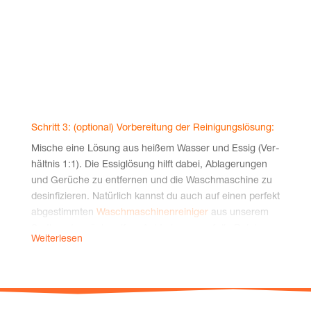
der Boden­plat­te der Wasch­ma­schi­ne. Öff­ne die­se, aber
ohne schar­fe Gegen­stän­de, damit du nichts beschä­
digst. Man­che Her­stel­ler lie­fern dafür extra Werk­zeug
mit. Eini­ge Model­le haben hier einen sepa­ra­ten Was­ser­
ab­lass-Schlauch, ande­re Maschi­nen ver­wen­den einen
her­aus­ge­klapp­ten Deckel, um das Was­ser abflie­ßen zu
las­sen. Stel­le dafür eine fla­che Was­ser­auf­fang­scha­le
unter und lass das Was­ser kom­plett ablau­fen. Zie­he nun
Schritt 3: (optio­nal) Vor­be­rei­tung der Reinigungslösung:
das Flu­sen­sieb vor­sich­tig her­aus, auch hier kommt in
Mische eine Lösung aus hei­ßem Was­ser und Essig (Ver­
der Regel noch­mal Was­ser mit. Ent­fer­ne alle Flu­sen,
hält­nis 1:1). Die Essig­lö­sung hilft dabei, Abla­ge­run­gen
Haa­re und Fremd­kör­per aus dem Sieb. Du kannst dazu
und Gerü­che zu ent­fer­nen und die Wasch­ma­schi­ne zu
ein Tuch oder eine alte Zahn­bürs­te ver­wen­den, um
des­in­fi­zie­ren. Natür­lich kannst du auch auf einen per­fekt
hart­nä­cki­ge Abla­ge­run­gen zu lösen. Spü­le das Flu­sen­
abge­stimm­ten
Wasch­ma­schi­nen­rei­ni­ger
aus unse­rem
sieb unter war­mem Was­ser ab, das reicht meis­ten um
Sor­ti­ment zurück­grei­fen. Ach­te immer auf die Rei­ni­
es gründ­lich zu rei­ni­gen, den­ke auch an die Gum­mi­
Weiterlesen
gungs­hin­wei­sen des Herstellers.
dich­tung. Prü­fe auch den Hohl­raum, in dem das Flu­sen­
sieb sitzt. Ent­fer­ne auch hier Fremd­kör­per und rei­ni­ge
Schritt 4: Rei­ni­gung der Waschmaschine:
es vor­sich­tig mit einem Lap­pen und lau­war­men Was­ser.
Gie­ße die Rei­ni­gungs­lö­sung in das Wasch­mit­tel­fach der
Set­ze das gerei­nig­te Flu­sen­sieb wie­der in sei­ne Posi­ti­on
Wasch­ma­schi­ne. Star­te einen hei­ßen Wasch­gang ohne