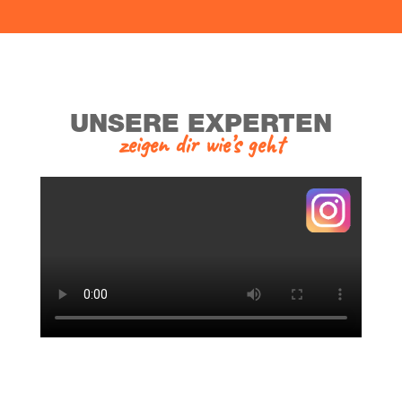
UNSE­RE EXPERTEN
zei­gen dir wie’s geht