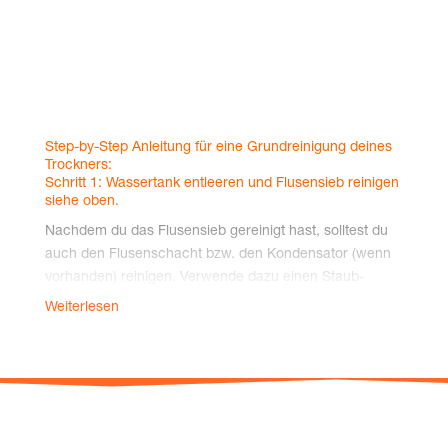
Step-by-Step Anlei­tung für eine Grund­rei­ni­gung dei­nes
Trockners:
Schritt 1: Was­ser­tank ent­lee­ren und Flu­sen­sieb rei­ni­gen
sie­he oben.
Nach­dem du das Flu­sen­sieb gerei­nigt hast, soll­test du
auch den Flu­sen­schacht bzw. den Kon­den­sa­tor (wenn
vor­han­den) rei­ni­gen. Ver­wen­de dazu einen Staub­
sauger, um den Flu­sen­schacht und den Bereich um das
Weiterlesen
Flu­sen­sieb und den Kon­den­sa­tor her­um gründ­lich zu
rei­ni­gen. Danach kannst du auch dies mit einem feuch­
ten Tuch aus­wi­schen und gut trock­nen las­sen, bevor du
das Flu­sen­sieb wie­der ein­setzt. Mie­le ver­wen­det zum
Schutz des Kon­den­sa­tors auch noch einen Fil­ter­
schwamm vor dem Kon­den­sa­tor. Die­sen soll­te man