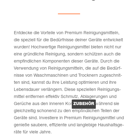
Ent­de­cke die Vor­tei­le von Pre­mi­um Rei­ni­gungs­mit­teln,
die spe­zi­ell für die Bedürf­nis­se dei­ner Gerä­te ent­wi­ckelt
wur­den! Hoch­wer­ti­ge Rei­ni­gungs­mit­tel bie­ten nicht nur
eine gründ­li­che Rei­ni­gung, son­dern schüt­zen auch die
emp­find­li­chen Kom­po­nen­ten die­ser Gerä­te. Durch die
Ver­wen­dung von Rei­ni­gungs­mit­teln, die auf die Bedürf­
nis­se von Wasch­ma­schi­nen und Trock­nern zuge­schnit­
ten sind, kannst du ihre Leis­tung opti­mie­ren und ihre
Lebens­dau­er ver­län­gern. Die­se spe­zi­el­len Rei­ni­gungs­
mit­tel ent­fer­nen effek­tiv Schmutz, Abla­ge­run­gen und
Gerü­che aus den inne­ren Kom­po­nen­ten, wäh­rend sie
ZUBE­HÖR
gleich­zei­tig scho­nend zu den emp­find­li­chen Tei­len der
Gerä­te sind. Inves­tie­re in Pre­mi­um Rei­ni­gungs­mit­tel und
genie­ße sau­be­re, effi­zi­en­te und lang­le­bi­ge Haus­halts­ge­
rä­te für vie­le Jahre.