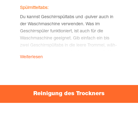
Mate­ri­al die Weich­ma­cher ent­zieht und die Dich­tun­gen
Spül­mit­teltabs:
sprö­de macht. Bes­ser ist hier Zitro­nen­säu­re oder ein
Du kannst Geschirr­spültabs und ‑pul­ver auch in
mil­des Reinigungsmittel.
der Wasch­ma­schi­ne ver­wen­den. Was im
Geschirr­spü­ler funk­tio­niert, ist auch für die
Wasch­ma­schi­ne geeig­net. Gib ein­fach ein bis
zwei Geschirr­spültabs in die lee­re Trom­mel, wäh­
le das Koch­pro­gramm und schon wer­den Bak­te­ri­
Weiterlesen
en, Kei­me und Kalk effek­tiv bekämpft. So sparst
du nicht nur Zeit, son­dern auch Geld, indem du
ein viel­sei­ti­ges Rei­ni­gungs­mit­tel für bei­de Gerä­te
verwendest.
Zitro­nen­säu­re:
Rei­ni­gung des Trockners
Ent­fer­ne Kalk­ab­la­ge­run­gen in dei­ner Wasch­ma­
schi­ne ein­fach mit Zitro­nen­säu­re. Dosie­re spar­
sam, um die Gum­mi­dich­tun­gen zu scho­nen. Fünf
bis acht Ess­löf­fel rei­chen aus. Ver­wen­de eine
maxi­ma­le Wasch­tem­pe­ra­tur von 40 Grad Cel­si­us,
um Schä­den zu ver­mei­den. Genie­ße den fri­schen