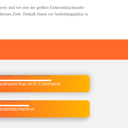
Bay­ern sind wir eine der größ­ten Elek­tronik­fach­markt-
rs­ten Zie­le. Des­halb bie­ten wir Aus­bil­dungs­plät­ze in
uf­man­n/-frau im E‑Commerce
n­dels­fach­wir­t/-in