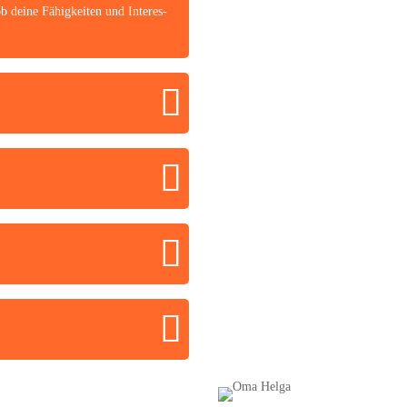
b dei­ne Fähig­kei­ten und Inter­es­