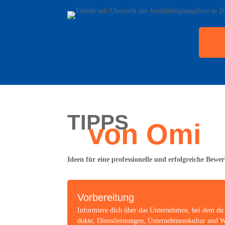
TIPPS
von Omi
Ideen für eine pro­fes­sio­nel­le und erfolg­rei­che Bew
Vor­be­rei­tung
Infor­mie­re dich über das Unter­neh­men, bei dem du
duk­te, Dienst­leis­tun­gen, Unter­neh­mens­kul­tur und W