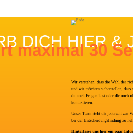
B DICH HIER & 
ert maxi­mal 30 S
Wir ver­ste­hen, dass die Wahl der rich­
und wir möch­ten sicher­stel­len, dass 
du noch Fra­gen hast oder dir noch ni
kontaktieren.
Unser Team steht dir jeder­zeit zur Ve
bei der Ent­schei­dungs­fin­dung zu hel
Hin­ter­las­se uns hier ein paar Inf