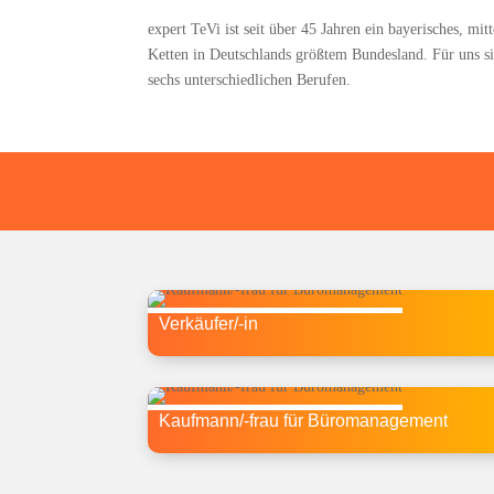
expert TeVi ist seit über 45 Jah­ren ein baye­ri­sches, mit­
Ket­ten in Deutsch­lands größ­tem Bun­des­land. Für uns sind
sechs unter­schied­li­chen Berufen.
Ver­käu­fer/-in
Kauf­man­n/-frau für Büromanagement