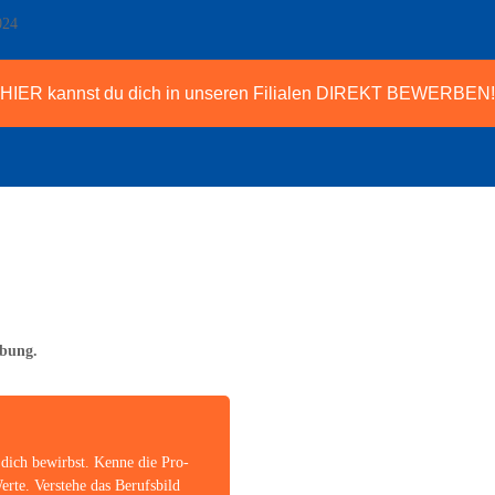
HIER kannst du dich in unse­ren Filia­len DIREKT BEWERBEN!
erbung.
 dich bewirbst. Ken­ne die Pro­
er­te. Ver­ste­he das Berufs­bild