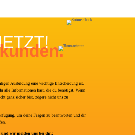
JETZT!
ekunden.
ti­gen Aus­bil­dung eine wich­ti­ge Ent­schei­dung ist,
du alle Infor­ma­tio­nen hast, die du benö­tigst. Wenn
cht ganz sicher bist, zöge­re nicht uns zu
r­fü­gung, um dei­ne Fra­gen zu beant­wor­ten und dir
fen.
os und wir mel­den uns bei dir.: