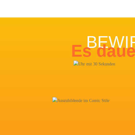
BEWIR
Es dau­