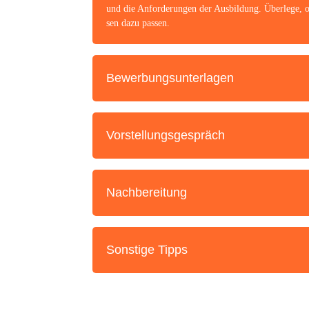
und die Anfor­de­run­gen der Aus­bil­dung. Über­le­ge, o
sen dazu passen.
Bewer­bungs­un­ter­la­gen
Vor­stel­lungs­ge­spräch
Nach­be­rei­tung
Sons­ti­ge Tipps