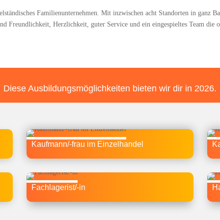
tel­stän­di­sches Fami­li­en­un­ter­neh­men. Mit inzwi­schen acht Stand­or­ten in ganz 
 Freund­lich­keit, Herz­lich­keit, guter Ser­vice und ein ein­ge­spiel­tes Team die obe
Die­se Aus­bil­dungs­mög­lich­kei­ten bie­ten wir dir in 2026.
Kauf­man­n/-frau im Einzelhandel
Ka
Fach­la­ge­ris­t/-in
Ha