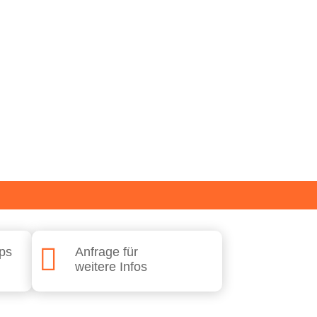

pps
Anfra­ge für
wei­te­re Infos