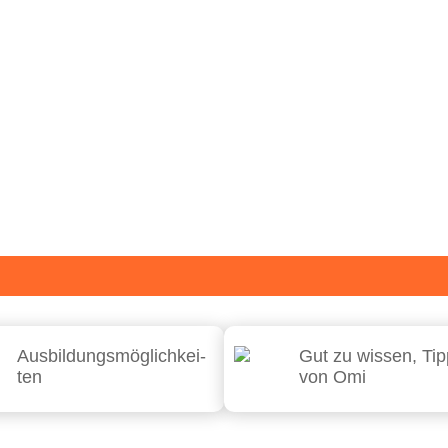
Aus­bil­dungs­mög­lich­kei­
Gut zu wis­sen, Ti
ten
von Omi