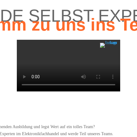
DE SELBST EXP
mm zu uns ins T
nen­den Aus­bil­dung und legst Wert auf ein tol­les Team?
xper­ten im Elek­tronik­fach­han­del und wer­de Teil unse­res Teams.