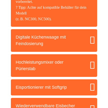
vor­be­rei­tet.
? Tipp: Ach­te auf kom­pa­ti­ble Behäl­ter für dein
Modell
(z. B. NC300, NC500).
Digi­ta­le Küchen­waa­ge mit
Feindosierung
Hoch­leis­tungs­mi­xer oder
Pürierstab
Eispor­tio­nie­rer mit Softgrip
Wie­der­ver­wend­ba­re Eis­be­cher