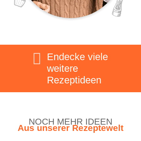

Ende­cke vie­le
wei­te­re
Rezeptideen
NOCH MEHR IDEEN
Aus unse­rer Rezeptewelt