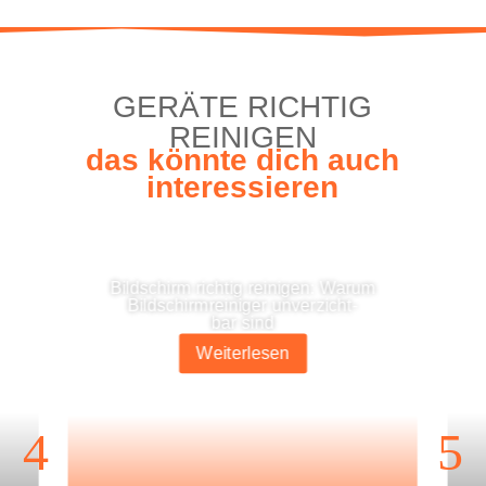
GERÄ­TE RICH­TIG
REINIGEN
das könn­te dich auch
interessieren
Bild­schirm rich­tig rei­ni­gen: War­um
Bild­schirm­rei­ni­ger unver­zicht­
bar sind
Wei­ter­le­sen
4
5