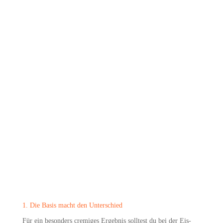
1. Die Basis macht den Unterschied
Für ein beson­ders cre­mi­ges Ergeb­nis soll­test du bei der Eis-