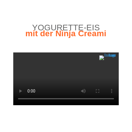
YOGU­RET­TE-EIS
mit der Nin­ja Creami