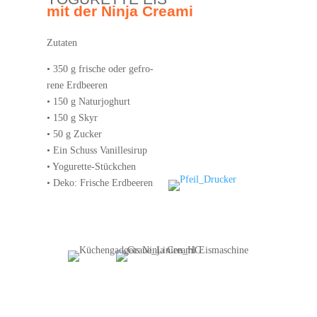
mit der Nin­ja Creami
Zuta­ten
• 350 g fri­sche oder gefro­
re­ne Erd­bee­ren
• 150 g Natur­jo­ghurt
• 150 g Skyr
• 50 g Zucker
• Ein Schuss Vanil­le­si­rup
• Yogu­ret­te-Stück­chen
• Deko: Fri­sche Erdbeeren