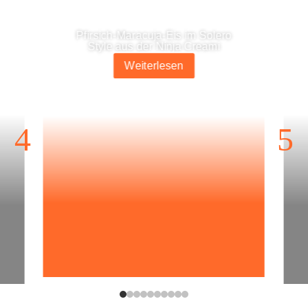
Pfir­­sich-Mara­­cu­­ja-Eis im Sole­ro
Style aus der Nin­ja Creami
Wei­ter­le­sen
4
5