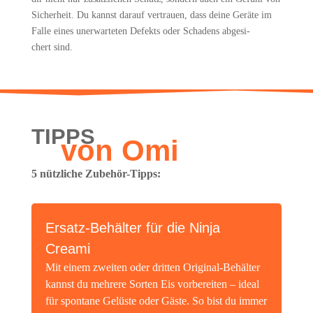
Sicher­heit. Du kannst dar­auf ver­trau­en, dass dei­ne Gerä­te im
Fal­le eines uner­war­te­ten Defekts oder Scha­dens abge­si­
chert sind.
TIPPS
von Omi
5 nütz­li­che Zubehör-Tipps:
Ersatz-Behäl­ter für die Nin­ja
Creami
Mit einem zwei­ten oder drit­ten Ori­gi­nal-Behäl­ter
kannst du meh­re­re Sor­ten Eis vor­be­rei­ten – ide­al
für spon­ta­ne Gelüs­te oder Gäs­te. So bist du immer