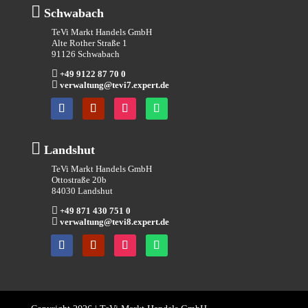

Schwabach
TeVi Markt Handels GmbH
Alte Rother Straße 1
91126 Schwabach

+49 9122 87 70 0

verwaltung@tevi7.expert.de

Landshut
TeVi Markt Handels GmbH
Ottostraße 20b
84030 Landshut

+49 871 430 751 0

verwaltung@tevi8.expert.de