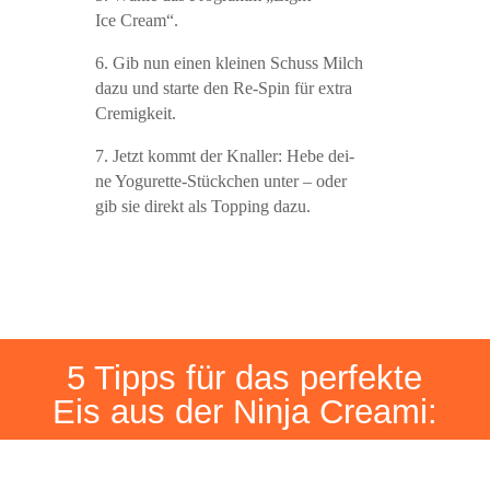
Ice Cream“.
6. Gib nun einen klei­nen Schuss Milch
dazu und star­te den Re-Spin für extra
Cremigkeit.
7. Jetzt kommt der Knal­ler: Hebe dei­
ne Yogu­ret­te-Stück­chen unter – oder
gib sie direkt als Top­ping dazu.
5 Tipps für das per­fek­te
Eis aus der Nin­ja Creami: