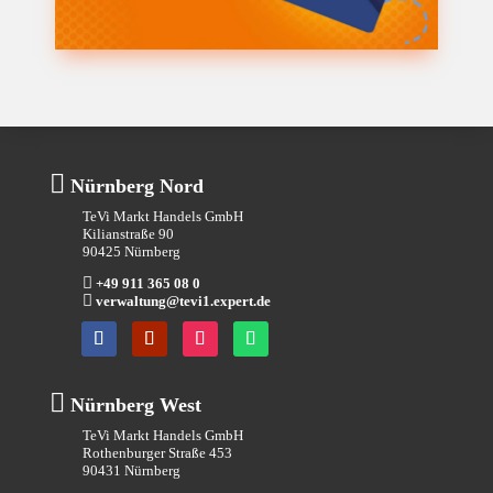

Nürnberg Nord
TeVi Markt Handels GmbH
Kilianstraße 90
90425 Nürnberg

+49 911 365 08 0

verwaltung@tevi1.expert.de

Nürnberg West
TeVi Markt Handels GmbH
Rothenburger Straße 453
90431 Nürnberg