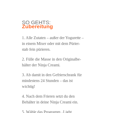
SO GEHTS:
Zube­rei­tung
1. Alle Zuta­ten – außer der Yogu­ret­te –
in einem Mixer oder mit dem Pürier­
stab fein pürieren.
2. Fül­le die Mas­se in den Ori­gi­nal­be­
häl­ter der Nin­ja Creami.
3. Ab damit in den Gefrier­schrank für
min­des­tens 24 Stun­den – das ist
wichtig!
4. Nach dem Frie­ren setzt du den
Behäl­ter in dei­ne Nin­ja Cre­a­mi ein.
5. Wäh­le das Pro­gramm „Light