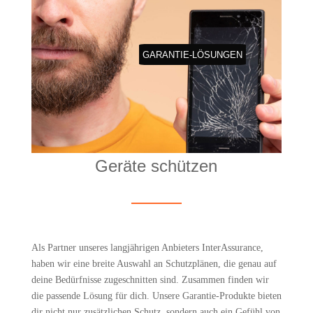
GARAN­TIE-LÖSUN­GEN
Gerä­te schützen
Als Part­ner unse­res lang­jäh­ri­gen Anbie­ters Inter­Assu­rance,
haben wir eine brei­te Aus­wahl an Schutz­plä­nen, die genau auf
dei­ne Bedürf­nis­se zuge­schnit­ten sind. Zusam­men fin­den wir
die pas­sen­de Lösung für dich. Unse­re Garan­tie-Pro­duk­te bie­ten
dir nicht nur zusätz­li­chen Schutz, son­dern auch ein Gefühl von