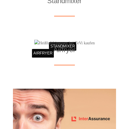
Stand­mi­xer
STAND­MI­XER
Air­fry­er
AIR­FRY­ER