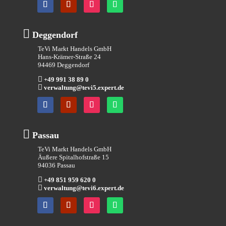

Deggendorf
TeVi Markt Handels GmbH
Hans-Krämer-Straße 24
94469 Deggendorf

+49 991 38 89 0

verwaltung@tevi5.expert.de

Passau
TeVi Markt Handels GmbH
Äußere Spitalhofstraße 15
94036 Passau

+49 851 959 620 0

verwaltung@tevi6.expert.de