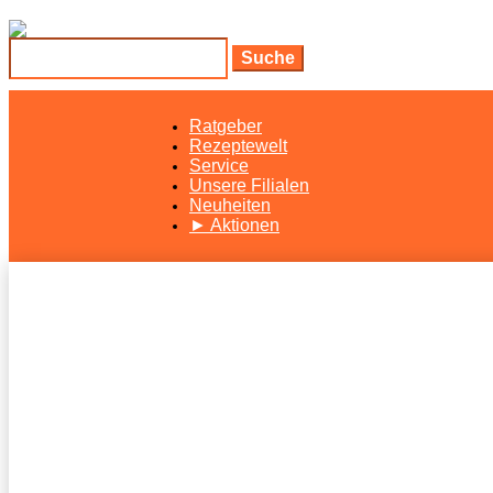
Suchen
nach:
Rat­ge­ber
Rezep­te­welt
Ser­vice
Unse­re Filialen
Neu­hei­ten
► Aktio­nen