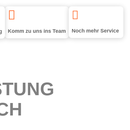


Noch mehr Service
Komm zu uns ins Team
g
­TUNG
ICH