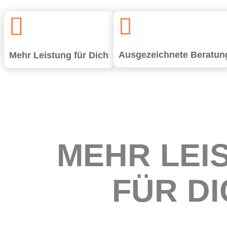


Aus­ge­zeich­ne­te Beratun
Mehr Leis­tung für Dich
MEHR LEIS
FÜR D