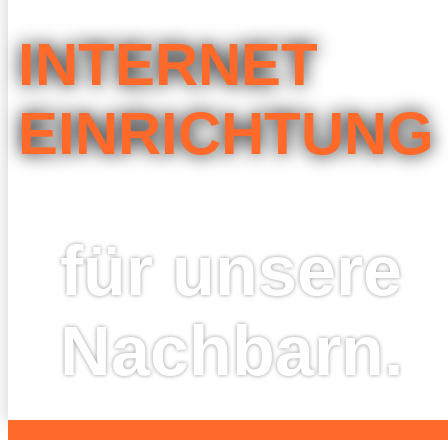
INTER­NET
EINRICHTUNG
für unse­re
Nachbarn.