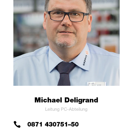
Micha­el Deligrand
Lei­tung PC-Abteilung

0871 430751–50