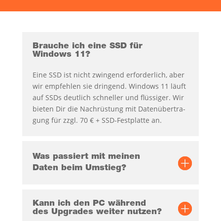
Brau­che ich eine SSD für
Win­dows 11?
Eine SSD ist nicht zwin­gend erfor­der­lich, aber
wir emp­feh­len sie drin­gend. Win­dows 11 läuft
auf SSDs deut­lich schnel­ler und flüs­si­ger. Wir
bie­ten Dir die Nach­rüs­tung mit Daten­über­tra­
gung für zzgl. 70 € + SSD-Fest­plat­te an.
Was pas­siert mit mei­nen
Daten beim Umstieg?
Kann ich den PC wäh­rend
des Upgrades wei­ter nutzen?