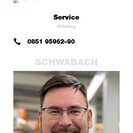
Ser­vice
Abtei­lung

0851 95962–90
SCHWA­BACH