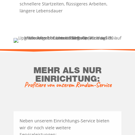
schnel­le­re Start­zei­ten, flüs­si­ge­res Arbei­ten,
län­ge­re Lebensdauer
MEHR ALS NUR
EINRICHTUNG:
Pro­fi­tie­re von unse­rem Rundum-Service
Neben unse­rem Ein­rich­tungs-Ser­vice bie­ten
wir dir noch vie­le wei­te­re
Ser­vice­leis­tun­gen: