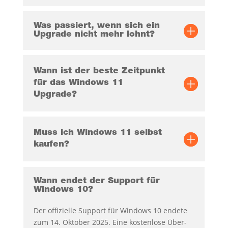
Was pas­siert, wenn sich ein
Upgrade nicht mehr lohnt?
Wann ist der bes­te Zeit­punkt
für das Win­dows 11
Upgrade?
Muss ich Win­dows 11 selbst
kaufen?
Wann endet der Sup­port für
Win­dows 10?
Der offi­zi­el­le Sup­port für Win­dows 10 ende­te
zum 14. Okto­ber 2025. Eine kos­ten­lo­se Über­