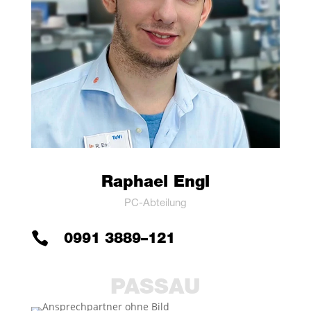
Rapha­el Engl
PC-Abtei­lung

0991 3889–121
PAS­SAU