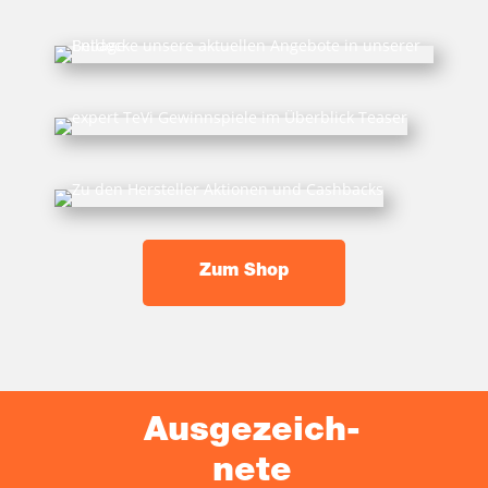
Zum Shop
Aus­ge­zeich­
ne­te