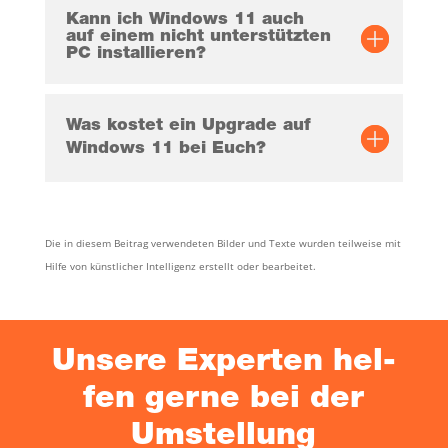
Kann ich Win­dows 11 auch
auf einem nicht unter­stütz­ten
PC installieren?
Was kos­tet ein Upgrade auf
Win­dows 11 bei Euch?
Die in die­sem Bei­trag ver­wen­de­ten Bil­der und Tex­te wur­den teil­wei­se mit
Hil­fe von künst­li­cher Intel­li­genz erstellt oder bearbeitet.
Unse­re Exper­ten hel­
fen ger­ne bei der
Umstellung