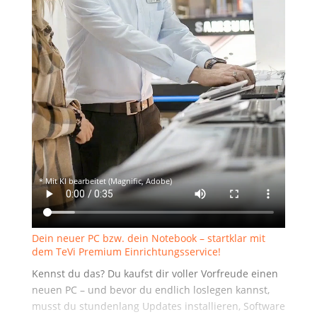
* Mit KI bear­bei­tet (Magni­fic, Adobe)
Dein neu­er PC bzw. dein Note­book – start­klar mit
dem TeVi Pre­mi­um Einrichtungsservice!
Kennst du das? Du kaufst dir vol­ler Vor­freu­de einen
neu­en PC – und bevor du end­lich los­le­gen kannst,
musst du stun­den­lang Updates instal­lie­ren, Soft­ware