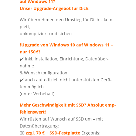
auf Win­dows 11?
Unser Upgrade-Ange­bot für Dich:
Wir über­neh­men den Umstieg für Dich – kom­
plett,
unkom­pli­ziert und sicher:
❗️
Upgrade von Win­dows 10 auf Win­dows 11 –
nur 150 €
❗️
✔️ inkl. Instal­la­ti­on, Ein­rich­tung, Daten­über­
nah­me
& Wunsch­kon­fi­gu­ra­ti­on
✔️ auch auf offi­zi­ell nicht unter­stütz­ten Gerä­
ten mög­lich
(unter Vor­be­halt)
Mehr Geschwin­dig­keit mit SSD? Abso­lut emp­
feh­lens­wert!
Wir rüs­ten auf Wunsch auf SSD um – mit
Daten­über­tra­gung:
👉🏻
zzgl. 70 € + SSD-Fest­plat­te
Ergeb­nis: