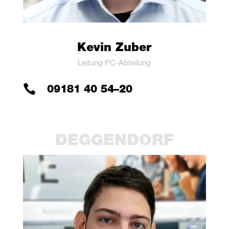
Kevin Zuber
Lei­tung PC-Abteilung

09181 40 54–20
DEG­GEN­DORF