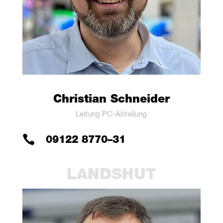
Chris­ti­an Schneider
Lei­tung PC-Abteilung

09122 8770–31
LANDS­HUT