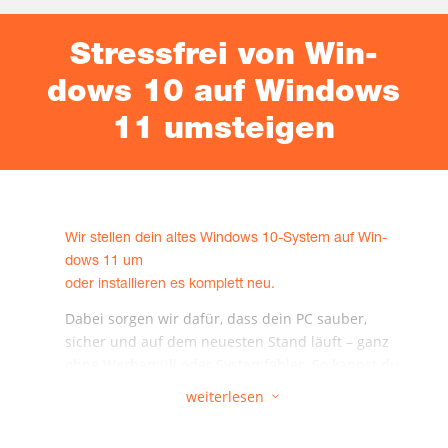
Stress­frei von Win­
dows 10 auf Win­dows
11 umsteigen
Wir stel­len dein altes Win­dows 10-Sys­tem auf Win­
dows 11 um
oder instal­lie­ren es kom­plett neu.
Dabei sor­gen wir dafür, dass dein PC sau­ber,
sicher und auf dem neu­es­ten Stand läuft – ganz
ohne Wer­be­müll oder Sys­tem­feh­ler. So kannst du
dich sofort auf das kon­zen­trie­ren, was wirk­lich
weiterlesen
3
zählt: Arbei­ten, Spie­len, Surfen.
Wie läuft das Upgrade bei uns ab?