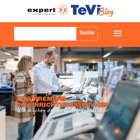
TEVI PRE­MI­UM
PC EIN­RICH­TUNGS­SER­VICE!
Wir machen dei­nen neu­en PC startklar