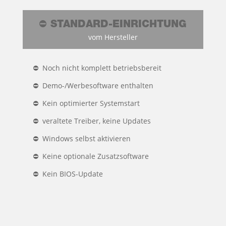
⛔️ STAN­DARD-EIN­RICH­TUNG
vom Her­stel­ler
⛔️ Noch nicht kom­plett betriebs­be­reit
⛔️ Demo-/Wer­be­soft­ware ent­hal­ten
⛔️ Kein opti­mier­ter Sys­tem­start
⛔️ ver­al­te­te Trei­ber, kei­ne Updates
⛔️ Win­dows selbst akti­vie­ren
⛔️ Kei­ne optio­na­le Zusatz­soft­ware
⛔️ Kein BIOS-Update