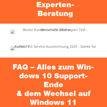
Experten-
Beratung
FAQ – Alles zum Win­
dows 10 Sup­port-
Ende
& dem Wech­sel auf
Win­dows 11