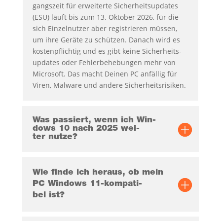
gangs­zeit für erwei­ter­te Sicher­heits­up­dates
(ESU) läuft bis zum 13. Okto­ber 2026, für die
sich Ein­zel­nut­zer aber regis­trie­ren müs­sen,
um ihre Gerä­te zu schüt­zen. Danach wird es
kos­ten­pflich­tig und es gibt kei­ne Sicher­heits­
up­dates oder Feh­ler­be­he­bun­gen mehr von
Micro­soft. Das macht Dei­nen PC anfäl­lig für
Viren, Mal­wa­re und ande­re Sicherheitsrisiken.
Was pas­siert, wenn ich Win­
dows 10 nach 2025 wei­
ter nutze?
Wie fin­de ich her­aus, ob mein
PC Win­dows 11-kom­pa­ti­
bel ist?