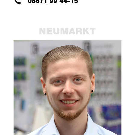

08671 99 44–15
.
NEU­MARKT