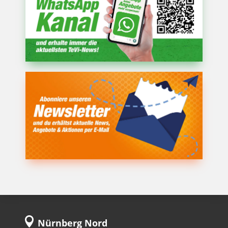

Nürnberg Nord