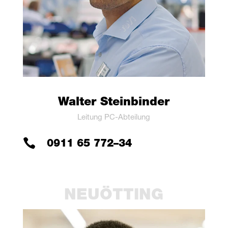
Wal­ter Steinbinder
Lei­tung PC-Abteilung

0911 65 772–34
.
NEUÖT­TING