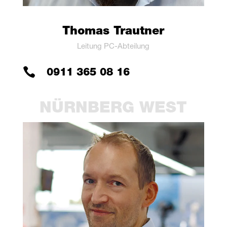
Tho­mas Trautner
Lei­tung PC-Abteilung

0911 365 08 16
NÜRN­BERG WEST