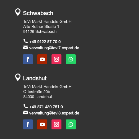

Schwabach
TeVi Markt Handels GmbH
Alte Rother Straße 1
91126 Schwabach

+49 9122 87 70 0

verwaltung@tevi7.expert.de

Landshut
TeVi Markt Handels GmbH
Ottostraße 20b
84030 Landshut

+49 871 430 751 0

verwaltung@tevi8.expert.de