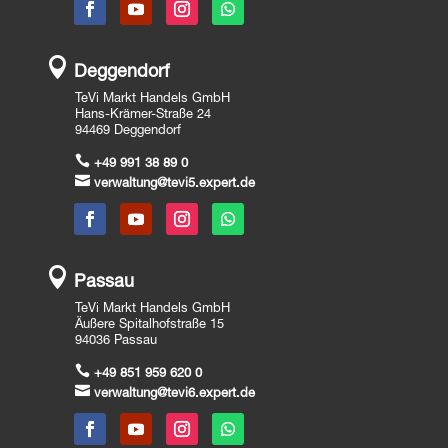

Deggendorf
TeVi Markt Handels GmbH
Hans-Krämer-Straße 24
94469 Deggendorf

+49 991 38 89 0

verwaltung@tevi5.expert.de

Passau
TeVi Markt Handels GmbH
Äußere Spitalhofstraße 15
94036 Passau

+49 851 959 620 0

verwaltung@tevi6.expert.de