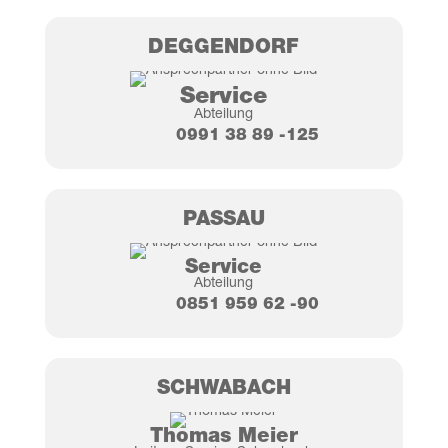
DEG­GEN­DORF
Ser­vice
Abtei­lung
0991 38 89 ‑125
PAS­SAU
Ser­vice
Abtei­lung
0851 959 62 ‑90
SCHWA­BACH
Tho­mas Meier