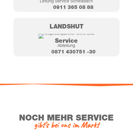
Lei­tung Ser­vice Schwabach
0911 365 08 88
LANDS­HUT
Ser­vice
Abtei­lung
0871 430751 ‑30
NOCH MEHR SERVICE
gibt’s bei uns im Markt