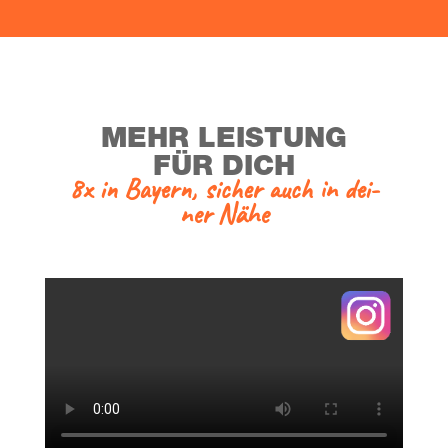
MEHR LEIS­TUNG
FÜR DICH
8x in Bay­ern, sicher auch in dei­
ner Nähe