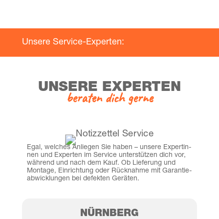
Unse­re Service-Experten:
UNSE­RE EXPERTEN
bera­ten dich gerne
Egal, wel­ches Anlie­gen Sie haben – unse­re Exper­tin­
nen und Exper­ten im Ser­vice unter­stüt­zen dich vor,
wäh­rend und nach dem Kauf. Ob Lie­fe­rung und
Mon­ta­ge, Ein­rich­tung oder Rück­nah­me mit Garan­tie­
ab­wick­lun­gen bei defek­ten Geräten.
NÜRN­BERG