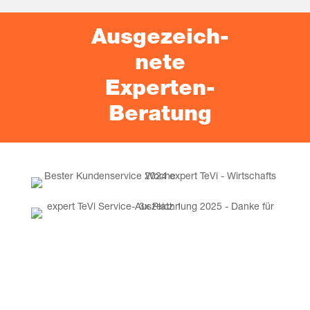
son­dern auch einen Ser­vice, der dei­nem Ver­trau­en ver­
dient. Unser Team passt sich dei­nen indi­vi­du­el­len
Aus­ge­zeich­
Bedürf­nis­sen an und gewähr­leis­tet eine rei­bungs­lo­se
Abwick­lung von der Bestel­lung bis zur prä­zi­sen Inbe­
ne­te
trieb­nah­me, mit beson­de­rem Augen­merk auf den Ein­
Experten-
bau und die Montage.
Beratung