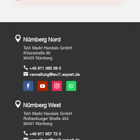

Nürnberg Nord
TeVi Markt Handels GmbH
Kilianstraße 90
90425 Nürnberg

+49 911 365 08 0

verwaltung@tevi1.expert.de

Nürnberg West
TeVi Markt Handels GmbH
Rothenburger Straße 453
90431 Nürnberg

+49 911 657 72 0
