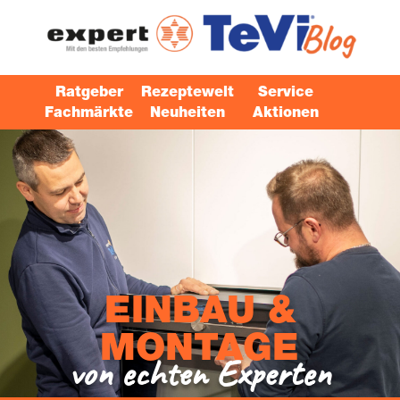
Ratgeber
Rezeptewelt
Service
Fachmärkte
Neuheiten
Aktionen
EIN­BAU &
MONTAGE
von ech­ten Experten