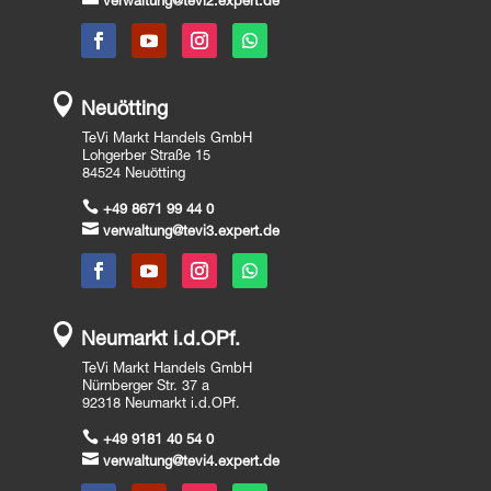
verwaltung@tevi2.expert.de

Neuötting
TeVi Markt Handels GmbH
Lohgerber Straße 15
84524 Neuötting

+49 8671 99 44 0

verwaltung@tevi3.expert.de

Neumarkt i.d.OPf.
TeVi Markt Handels GmbH
Nürnberger Str. 37 a
92318 Neumarkt i.d.OPf.

+49 9181 40 54 0

verwaltung@tevi4.expert.de