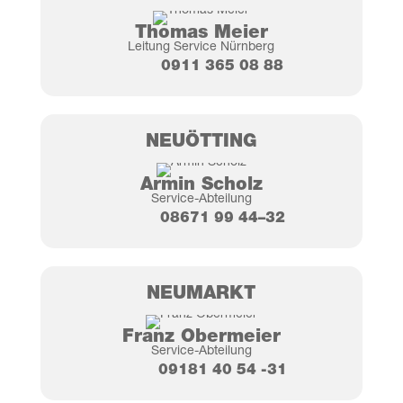
Tho­mas Meier
Lei­tung Ser­vice Nürnberg
0911 365 08 88
NEUÖT­TING
Armin Scholz
Ser­vice-Abtei­lung
08671 99 44–32
NEU­MARKT
Franz Ober­mei­er
Ser­vice-Abtei­lung
09181 40 54 ‑31