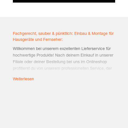
Fach­ge­recht, sau­ber & pünkt­lich: Ein­bau & Mon­ta­ge für
Haus­ge­rä­te und Fernseher:
Will­kom­men bei unse­rem exzel­len­ten Lie­fer­ser­vice für
hoch­wer­ti­ge Pro­duk­te! Nach dei­nem Ein­kauf in unse­rer
Filia­le oder dei­ner Bestel­lung bei uns im Online­shop
pro­fi­tierst du von unse­rem pro­fes­sio­nel­len Ser­vice, der
weit über die Lie­fe­rung hin­aus­geht. Unse­re enga­gier­ten
Weiterlesen
Exper­ten küm­mern sich nicht nur um die Zustel­lung,
son­dern ste­hen dir beson­ders bei der fach­ge­rech­ten
Instal­la­ti­on und Mon­ta­ge zur Seite.
Ent­de­cke die Vor­tei­le einer naht­lo­sen Inte­gra­ti­on dei­ner
neu­en Anschaf­fung durch unser erfah­re­nes Team.
Von der Auf­stel­lung neu­er Haus­halts­ge­rä­te bis zur prä­zi­
sen Mon­ta­ge von Möbeln und der per­fek­ten Instal­la­ti­on