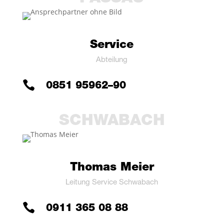
Ser­vice
Abtei­lung

0851 95962–90
SCHWA­BACH
Tho­mas Meier
Lei­tung Ser­vice Schwabach

0911 365 08 88