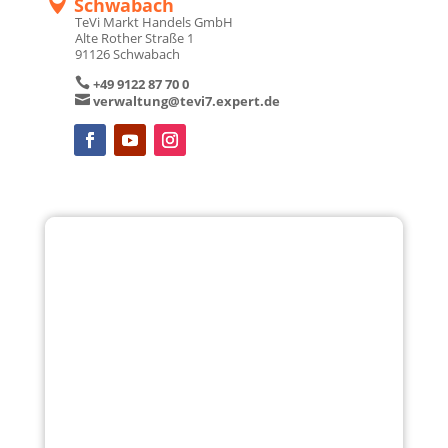

Nürnberg Nord
TeVi Markt Handels GmbH
Kilianstraße 90
90425 Nürnberg

+49 911 365 08 0

verwaltung@tevi1.expert.de