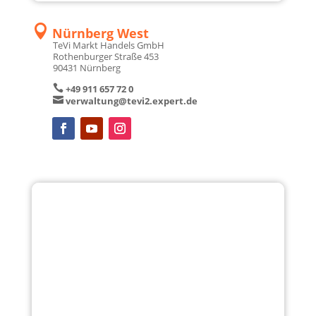

Neuötting
TeVi Markt Han­dels GmbH
Loh­ger­ber Stra­ße 15
84524 Neuöt­ting

+49 8671 99 44 0

verwaltung@tevi3.expert.de

Neu­markt i.d.OPf.
TeVi Markt Han­dels GmbH
Nürn­ber­ger Str. 37 a
92318 Neu­markt i.d.OPf.

+49 9181 40 54 0

verwaltung@tevi4.expert.de