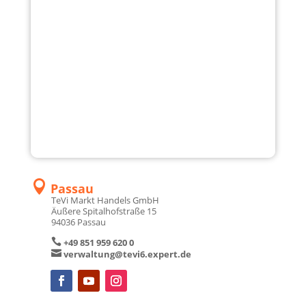
Expert TeVi
Unternehmens-
Geschichte
TeVi Erfolgs­ge­schich­te und Top-Ser­­vice:
In den inzwi­schen 45 Jah­ren hat
sich aus…