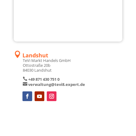

Nürnberg West
TeVi Markt Handels GmbH
Rothenburger Straße 453
90431 Nürnberg

+49 911 657 72 0

verwaltung@tevi2.expert.de

Neuötting
TeVi Markt Handels GmbH
Lohgerber Straße 15
84524 Neuötting

+49 8671 99 44 0

verwaltung@tevi3.expert.de