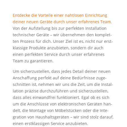
Ent­de­cke die Vor­tei­le einer naht­lo­sen Ein­rich­tung
dei­ner neu­en Gerä­te durch unser erfah­re­nes Team.
Von der Auf­stel­lung bis zur per­fek­ten Instal­la­ti­on
tech­ni­scher Gerä­te – wir über­neh­men den kom­plet­
ten Pro­zess für dich. Unser Ziel ist es, nicht nur erst­
klas­si­ge Pro­duk­te anzu­bie­ten, son­dern dir auch
einen per­fek­ten Ser­vice durch unser erfah­re­nes
Team zu garantieren.
Um sicher­zu­stel­len, dass jedes Detail dei­ner neu­en
Anschaf­fung per­fekt auf dei­ne Bedürf­nis­se zuge­
schnit­ten ist, neh­men wir uns die Zeit, um die Instal­
la­ti­on prä­zi­se durch­zu­füh­ren und sicher­zu­stel­len,
dass alles ein­wand­frei funk­tio­niert. Egal ob es sich
um die Anschlüs­se von elek­tro­ni­schen Gerä­ten han­
delt, die Mon­ta­ge von Möbel­stü­cken oder die Inte­
gra­ti­on von Haus­halts­ge­rä­ten – wir sind stolz dar­auf,
einen erst­klas­si­gen Ser­vice anzubieten.