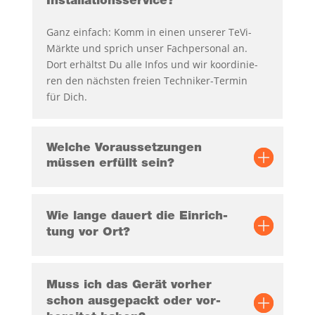
Installationsservice?
Ganz ein­fach: Komm in einen unse­rer TeVi-
Märk­te und sprich unser Fach­per­so­nal an.
Dort erhältst Du alle Infos und wir koor­di­nie­
ren den nächs­ten frei­en Tech­ni­ker-Ter­min
für Dich.
Wel­che Vor­aus­set­zun­gen
müs­sen erfüllt sein?
Wie lan­ge dau­ert die Ein­rich­
tung vor Ort?
Muss ich das Gerät vor­her
schon aus­ge­packt oder vor­