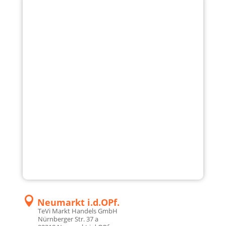

Passau
TeVi Markt Han­dels GmbH
Äuße­re Spi­tal­hof­stra­ße 15
94036 Pas­sau

+49 851 959 620 0

verwaltung@tevi6.expert.de

Schwabach
TeVi Markt Han­dels GmbH
Alte Rother Stra­ße 1
91126 Schwa­bach

+49 9122 87 70 0

verwaltung@tevi7.expert.de