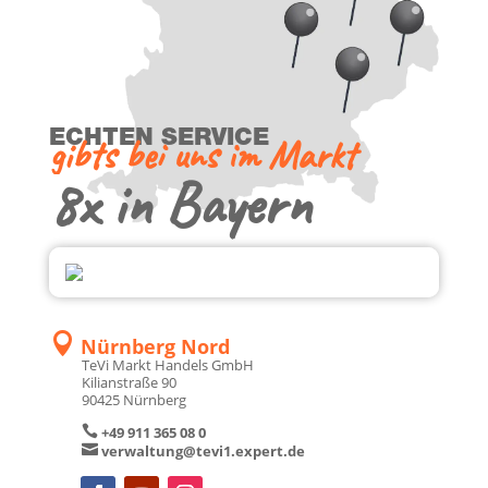
ECH­TEN SERVICE
gibts bei uns im Markt
8x in Bayern

Nürn­berg Nord
TeVi Markt Han­dels GmbH
Kili­an­stra­ße 90
90425 Nürn­berg

+49 911 365 08 0

verwaltung@tevi1.expert.de