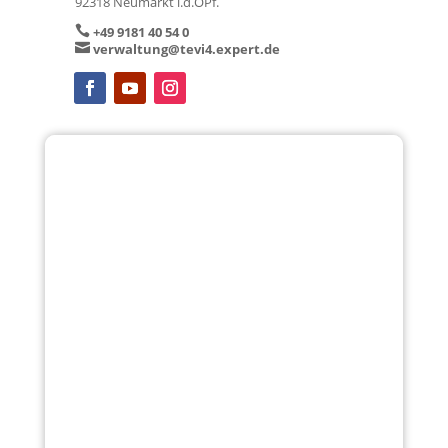

Landshut
TeVi Markt Han­dels GmbH
Otto­stra­ße 20b
84030 Lands­hut

+49 871 430 751 0

verwaltung@tevi8.expert.de