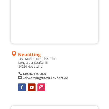

Deggendorf
TeVi Markt Han­dels GmbH
Hans-Krä­mer-Stra­ße 24
94469 Deg­gen­dorf

+49 991 38 89 0

verwaltung@tevi5.expert.de