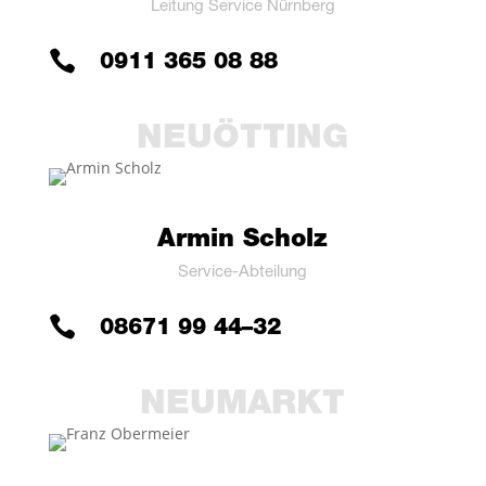
Lei­tung Ser­vice Nürnberg

0911 365 08 88
NEUÖT­TING
Armin Scholz
Ser­vice-Abtei­lung

08671 99 44–32
NEU­MARKT