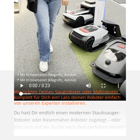
* Mit KI bear­bei­tet (Magni­fic, Adobe)
* Mit KI bear­bei­tet (Magni­fic, Adobe)
Wir rich­ten Dei­nen Saug­ro­bo­ter oder Mäh­ro­bo­ter
kom­plett für Dich ein! Lass dei­nen Robo­ter ein­fach
von unse­ren Exper­ten installieren.
Du hast Dir end­lich einen moder­nen Staub­sauger-
Robo­ter oder Rasen­mä­her-Robo­ter zuge­legt – oder
bist noch auf der Suche nach dem per­fek­ten Modell?
Dann haben wir genau den rich­ti­gen Ser­vice für