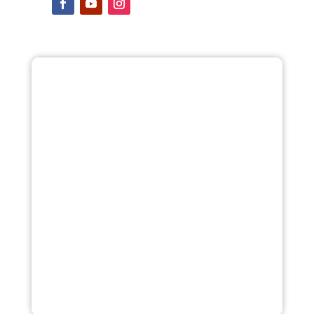

Nürn­berg West
TeVi Markt Han­dels GmbH
Rothen­bur­ger Stra­ße 453
90431 Nürn­berg

+49 911 657 72 0

verwaltung@tevi2.expert.de