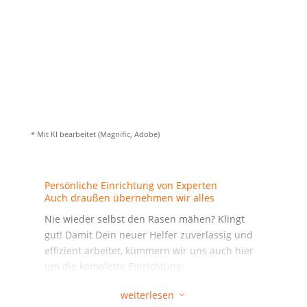
* Mit KI bear­bei­tet (Magni­fic, Adobe)
Per­sön­li­che Ein­rich­tung von Exper­ten
Auch drau­ßen über­neh­men wir alles
Nie wie­der selbst den Rasen mähen? Klingt
gut! Damit Dein neu­er Hel­fer zuver­läs­sig und
effi­zi­ent arbei­tet, küm­mern wir uns auch hier
um die kom­plet­te Einrichtung:
• An- und Abfahrt unse­res Tech­ni­kers
weiterlesen
3