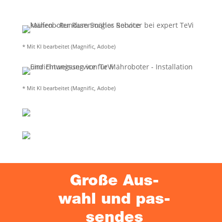
• Auf­stel­len und Anschlie­ßen der Lade­sta­ti­on
• App-Instal­la­ti­on und Ver­bin­dung mit dem
WLAN
• Pro­gram­mie­rung und ers­te Inbe­trieb­nah­me
• Ein­wei­sung in Bedie­nung und Pfle­ge
* Mit KI bear­bei­tet (Magni­fic, Adobe)
• Gemein­sa­mer Pro­be­lauf im Garten
Vor­aus­set­zun­gen:
* Mit KI bear­bei­tet (Magni­fic, Adobe)
Bit­te stel­le sicher, dass der Rasen gemäht und
von Uneben­hei­ten befreit ist, damit der Mäh­
ro­bo­ter opti­mal star­ten kann. Eine Steck­do­se
in der Nähe und WLAN soll­ten eben­falls vor­
han­den sein.
Gro­ße Aus­
wahl und pas­
sen­des