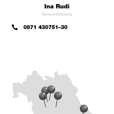
Ina Rudi
Ser­vice-Abtei­lung

0871 430751–30