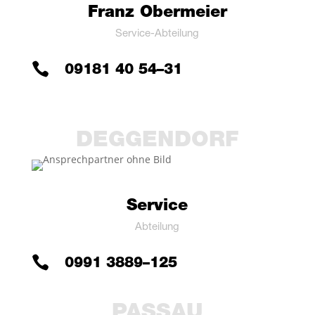
Franz Ober­mei­er
Ser­vice-Abtei­lung

09181 40 54–31
DEG­GEN­DORF
Ser­vice
Abtei­lung

0991 3889–125
PAS­SAU