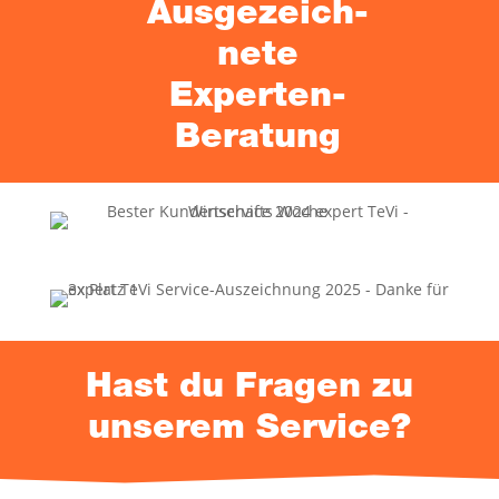
Aus­ge­zeich­
ne­te
Experten-
Beratung
Hast du Fra­gen zu
unse­rem Service?