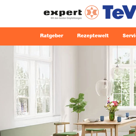
Rat­ge­ber
Rezep­te­welt
Ser­v