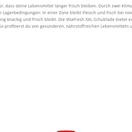
 dass dei­ne Lebens­mit­tel län­ger frisch blei­ben. Durch zwei Kli­ma­
ma­le Lager­be­din­gun­gen: In einer Zone bleibt Fleisch und Fisch bei nie
 kna­ckig und frisch bleibt. Die VitaF­resh XXL-Schub­la­de bie­tet e
So pro­fi­tierst du von gesün­de­ren, nähr­stoff­rei­chen Lebens­mit­tel