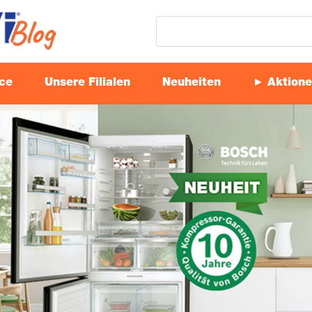
ice
Unse­re Filialen
Neu­hei­ten
► Aktio­n