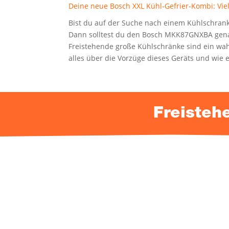
Dei­ne neue Bosch XXL Kühl-Gefrier-Kom­bi: Vie
Bist du auf der Suche nach einem Kühl­schrank, d
Dann soll­test du den Bosch MKK87GNXBA genau­
Frei­ste­hen­de gro­ße Kühl­schrän­ke sind ein wa
alles über die Vor­zü­ge die­ses Geräts und wie e
Frei­ste­