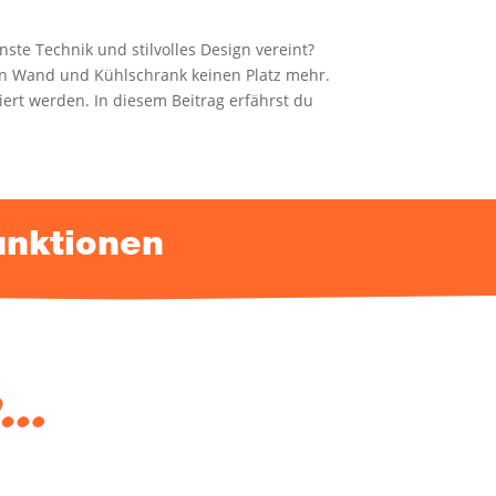
te Tech­nik und stil­vol­les Design ver­eint?
en Wand und Kühl­schrank kei­nen Platz mehr.
ziert wer­den. In die­sem Bei­trag erfährst du
Funktionen
k…