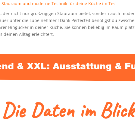
l Stau­raum und moder­ne Tech­nik für dei­ne Küche im Test
er nicht nur groß­zü­gi­gen Stau­raum bie­tet, son­dern auch moderns­
er unter die Lupe neh­men! Dank Per­fect­Fit benö­tigst du zwi­sch
h­rer Hin­gu­cker in dei­ner Küche. Sie kön­nen belie­big im Raum plat­
s dei­nen All­tag erleichtert.
hend & XXL: Aus­stat­tung & 
Die Daten im Blic