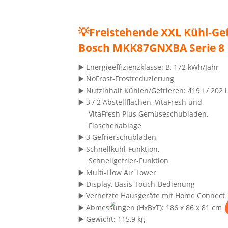
💡Frei­ste­hen­de XXL Kühl-Gef
Bosch MKK87GNXBA Serie 8
▶️ Ener­gie­ef­fi­zi­enz­klas­se: B, 172 kWh/Jahr
▶️ NoFrost-Frost­re­du­zie­rung
▶️ Nutz­in­halt Kühlen/Gefrieren: 419 l / 202 l
▶️ 3 / 2 Abstell­flä­chen, VitaF­resh und
VitaF­resh Plus Gemü­se­schub­la­den,
Fla­schen­ab­la­ge
▶️ 3 Gefrier­schub­la­den
▶️ Schnell­kühl-Funk­ti­on,
Schnell­ge­frier-Funk­ti­on
▶️ Mul­ti-Flow Air Tower
▶️ Dis­play, Basis Touch-Bedie­nung
▶️ Ver­netz­te Haus­ge­rä­te mit Home Con­nect
▶️ Abmes­sun­gen (HxBxT): 186 x 86 x 81 cm
▶️ Gewicht: 115,9 kg