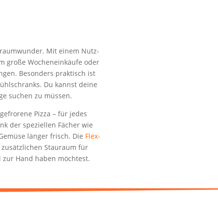
l
­raum­wun­der. Mit einem Nutz­
um gro­ße Wochen­ein­käu­fe oder
in­gen. Beson­ders prak­tisch ist
ühl­schranks. Du kannst dei­ne
an­ge suchen zu müssen.
e­fro­re­ne Piz­za – für jedes
nk der spe­zi­el­len Fächer wie
emü­se län­ger frisch. Die
Flex­
 zusätz­li­chen Stau­raum für
ell zur Hand haben möchtest.