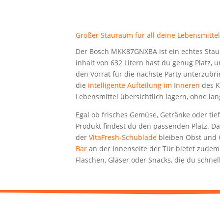
Gro­ßer Stau­raum für all dei­ne Lebensmitte
Der Bosch MKK87GNXBA ist ein ech­tes Stau
in­halt von 632 Litern hast du genug Platz, 
den Vor­rat für die nächs­te Par­ty unter­zu­br
die
intel­li­gen­te Auf­tei­lung im Inne­ren
des K
Lebens­mit­tel über­sicht­lich lagern, ohne l
Egal ob fri­sches Gemü­se, Geträn­ke oder tief­g
Pro­dukt fin­dest du den pas­sen­den Platz. Da
der
VitaF­resh-Schub­la­de
blei­ben Obst und G
Bar
an der Innen­sei­te der Tür bie­tet zudem
Fla­schen, Glä­ser oder Snacks, die du schn