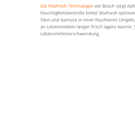
Die VitaF­resh-Tech­no­lo­gie
von Bosch sorgt dafür,
Feuch­tig­keits­kon­trol­le bie­tet VitaF­resh opti­
Obst und Gemü­se in einer feuch­te­ren Umge­bung
an Lebens­mit­teln län­ger frisch lagern kannst. 
Lebensmittelverschwendung.