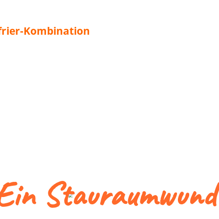
rier-Kom­bi­na­ti­on
Ein Stau­raum­wun­d