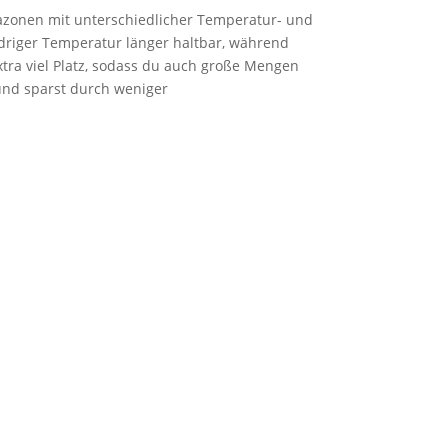
zo­nen mit unter­schied­li­cher Tem­pe­ra­tur- und
d­ri­ger Tem­pe­ra­tur län­ger halt­bar, wäh­rend
xtra viel Platz, sodass du auch gro­ße Men­gen
n und sparst durch weni­ger