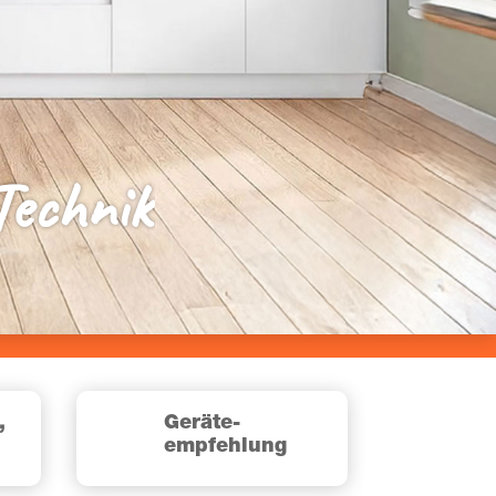
ech­nik
,
Gerä­te-
i
empfehlung