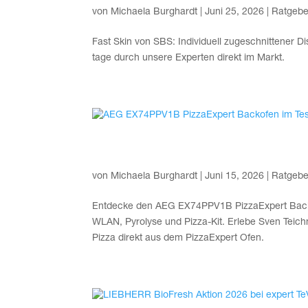
von
Michaela Burghardt
|
Juni 25, 2026
|
Ratgebe
Fast Skin von SBS: Indi­vi­du­ell zuge­schnit­te­ner
ta­ge durch unse­re Exper­ten direkt im Markt.
AEG EX74PPV1B Piz­zaEx­pe
von
Michaela Burghardt
|
Juni 15, 2026
|
Ratgebe
Ent­de­cke den AEG EX74PPV1B Piz­zaEx­pert Back­ofe
WLAN, Pyro­ly­se und Piz­za-Kit. Erle­be Sven Teic
Piz­za direkt aus dem Piz­zaEx­pert Ofen.