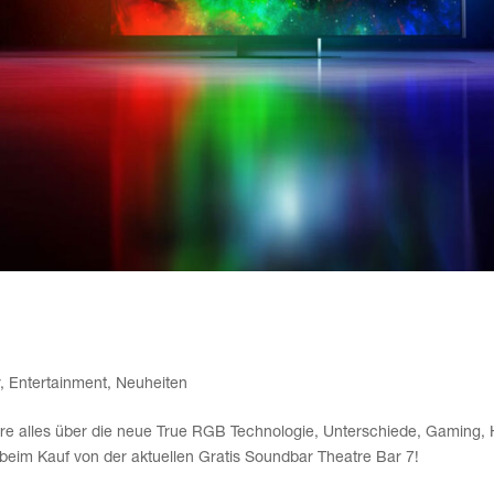
m Ver­gleich – True RGB erklärt + BRAVI
r
,
Entertainment
,
Neuheiten
h­re alles über die neue True RGB Tech­no­lo­gie, Unter­schie­de, Gam­ing
e beim Kauf von der aktu­el­len Gra­tis Sound­bar Theat­re Bar 7!