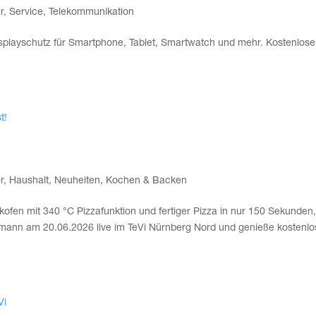
r
,
Service
,
Telekommunikation
 Dis­play­schutz für Smart­phone, Tablet, Smart­watch und mehr. Kos­ten­lo­
rt Back­ofen im Test!
r
,
Haushalt
,
Neuheiten
,
Kochen & Backen
n mit 340 °C Piz­za­funk­ti­on und fer­ti­ger Piz­za in nur 150 Sekun­den
h­mann am 20.06.2026 live im TeVi Nürn­berg Nord und genie­ße kos­ten­lo