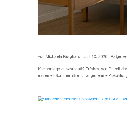
Ven­ti­la­tor statt Kli­ma­an­
von
Michaela Burghardt
|
Juli 10, 2026
|
Ratgebe
Kli­ma­an­la­ge aus­ver­kauft? Erfah­re, wie Du mit dem
extre­mer Som­mer­hit­ze für ange­neh­me Abküh­lun
Maß­ge­schnei­der­ter Dis­pla
Profi-Montage