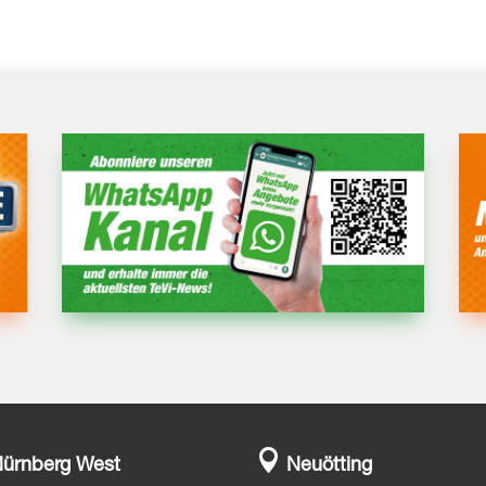

ürnberg West
Neuötting