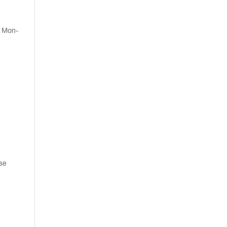
se Mon­
,
­se