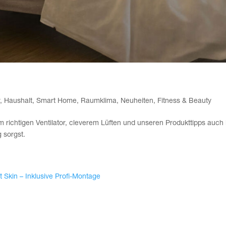
la­ge? So kühlst Du Dei­ne Woh­nung effekti
r
,
Haushalt
,
Smart Home
,
Raumklima
,
Neuheiten
,
Fitness & Beauty
 rich­ti­gen Ven­ti­la­tor, cle­ve­rem Lüf­ten und unse­ren Pro­dukt­tipps auch
g sorgst.
y­schutz mit SBS Fast Skin – Inklu­si­ve