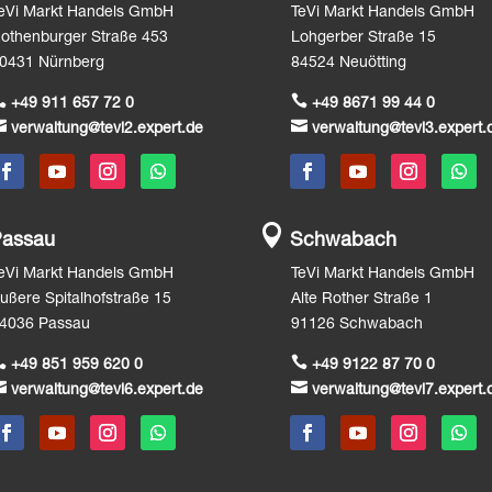
eVi Markt Handels GmbH
TeVi Markt Handels GmbH
othenburger Straße 453
Lohgerber Straße 15
0431 Nürnberg
84524 Neuötting


+49 911 657 72 0
+49 8671 99 44 0


verwaltung@tevi2.expert.de
verwaltung@tevi3.expert.

assau
Schwabach
eVi Markt Handels GmbH
TeVi Markt Handels GmbH
ußere Spitalhofstraße 15
Alte Rother Straße 1
4036 Passau
91126 Schwabach


+49 851 959 620 0
+49 9122 87 70 0


verwaltung@tevi6.expert.de
verwaltung@tevi7.expert.