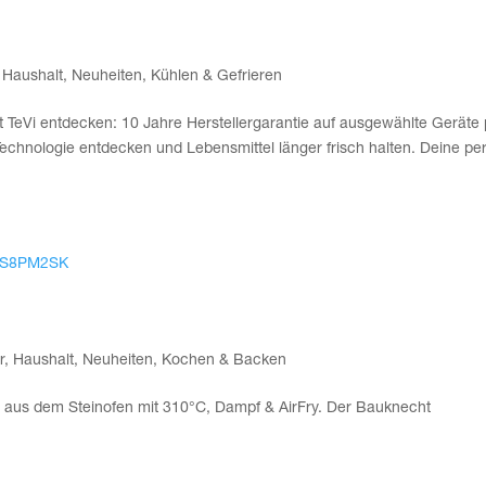
 2026 bei expert TeVi
,
Haushalt
,
Neuheiten
,
Kühlen & Gefrieren
TeVi ent­de­cken: 10 Jah­re Her­stel­ler­ga­ran­tie auf aus­ge­wähl­te Gerä­te
h­no­lo­gie ent­de­cken und Lebens­mit­tel län­ger frisch hal­ten. Dei­ne per­
Dampf­back­ofen FHBI4S8PM2SK
r
,
Haushalt
,
Neuheiten
,
Kochen & Backen
wie aus dem Stein­ofen mit 310°C, Dampf & Air­Fry. Der Bau­knecht
.