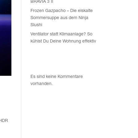
BRAVIA 3 II
Fro­zen Gaz­pa­cho – Die eis­kal­te
Som­mer­sup­pe aus dem Nin­ja
Slushi
Ven­ti­la­tor statt Kli­ma­an­la­ge? So
kühlst Du Dei­ne Woh­nung effektiv
Recent
Comments
Es sind keine Kommentare
vorhanden.
A
, HDR