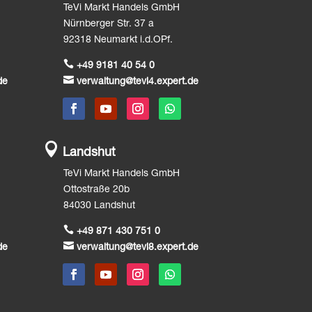
TeVi Markt Handels GmbH
Nürnberger Str. 37 a
92318 Neumarkt i.d.OPf.

+49 9181 40 54 0

de
verwaltung@tevi4.expert.de

Landshut
TeVi Markt Handels GmbH
Ottostraße 20b
84030 Landshut

+49 871 430 751 0

de
verwaltung@tevi8.expert.de