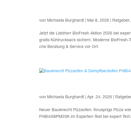
LIEBHERR Bio­Fresh Akti­on
von
Michaela Burghardt
|
Mai 8, 2026
|
Ratgeber
Jetzt die Lieb­herr Bio­Fresh Akti­on 2026 bei expert 
gra­tis Kühl­ruck­sack sichern. Moder­ne Bio­Fresh-Tec
che Bera­tung & Ser­vice vor Ort.
Bau­knecht Piz­za­ofen & 
von
Michaela Burghardt
|
Apr. 24, 2026
|
Ratgebe
Neu­er Bau­knecht Piz­za­ofen: Knusp­ri­ge Piz­za 
FHBI4S8PM2SK im Exper­ten-Test bei expert TeVi