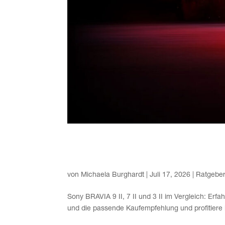
Sony BRAVIA 9 II vs. 7 II i
3 II
von
Michaela Burghardt
|
Juli 17, 2026
|
Ratgebe
Sony BRAVIA 9 II, 7 II und 3 II im Ver­gleich: Erfa
und die pas­sen­de Kauf­emp­feh­lung und pro­fi­tie­r