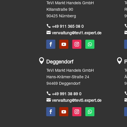
TeVi Markt Handels GmbH
T
Kilianstraße 90
R
90425 Nürnberg
9

+49 911 365 08 0

verwaltung@tevi1.expert.de


Deggendorf
P
TeVi Markt Handels GmbH
T
Hans-Krämer-Straße 24
Ä
94469 Deggendorf
9

+49 991 38 89 0

verwaltung@tevi5.expert.de