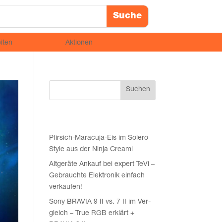
iten
Aktionen
Suchen
Recent Posts
Pfir­sich-Mara­cu­ja-Eis im Sole­ro
Style aus der Nin­ja Creami
Alt­ge­rä­te Ankauf bei expert TeVi –
Gebrauch­te Elek­tro­nik ein­fach
verkaufen!
Sony BRAVIA 9 II vs. 7 II im Ver­
gleich – True RGB erklärt +