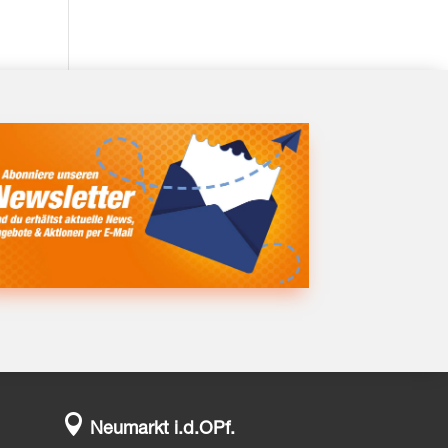

Neumarkt i.d.OPf.