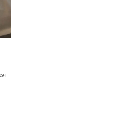
v
 bei