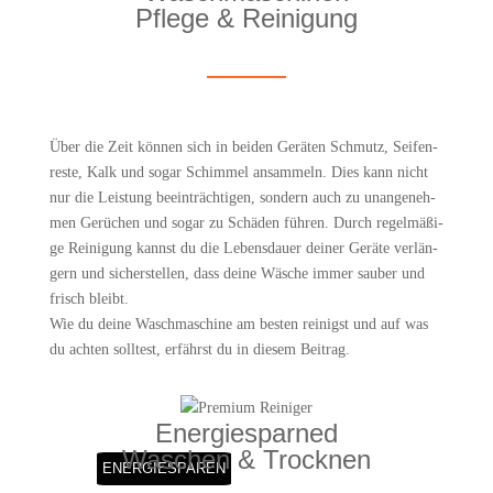
Pfle­ge & Reinigung
Über die Zeit kön­nen sich in bei­den Gerä­ten Schmutz, Sei­fen­
res­te, Kalk und sogar Schim­mel ansam­meln. Dies kann nicht
nur die Leis­tung beein­träch­ti­gen, son­dern auch zu unan­ge­neh­
men Gerü­chen und sogar zu Schä­den füh­ren. Durch regel­mä­ßi­
ge Rei­ni­gung kannst du die Lebens­dau­er dei­ner Gerä­te ver­län­
gern und sicher­stel­len, dass dei­ne Wäsche immer sau­ber und
frisch bleibt.
Wie du dei­ne Wasch­ma­schi­ne am bes­ten rei­nigst und auf was
du ach­ten soll­test, erfährst du in die­sem Beitrag.
Ener­gie­spar­ned
Waschen & Trocknen
ENER­GIE­SPA­REN