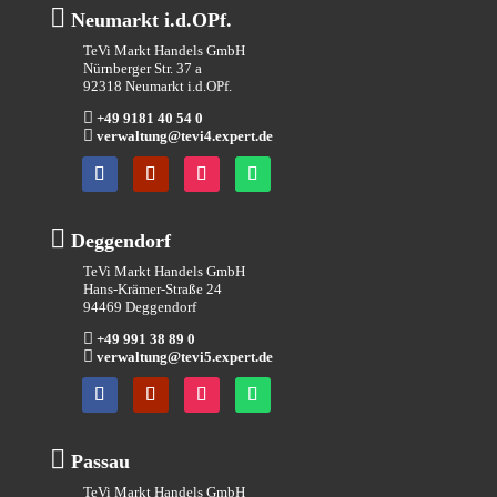

Neumarkt i.d.OPf.
TeVi Markt Handels GmbH
Nürnberger Str. 37 a
92318 Neumarkt i.d.OPf.

+49 9181 40 54 0

verwaltung@tevi4.expert.de

Deggendorf
TeVi Markt Handels GmbH
Hans-Krämer-Straße 24
94469 Deggendorf

+49 991 38 89 0

verwaltung@tevi5.expert.de

Passau
TeVi Markt Handels GmbH