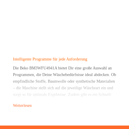
Intel­li­gen­te Pro­gram­me für jede Anforderung
Die Beko BM3WFU4941A bie­tet Dir eine gro­ße Aus­wahl an
Pro­gram­men, die Dei­ne Wäsche­be­dürf­nis­se ide­al abde­cken. Ob
emp­find­li­che Stof­fe, Baum­wol­le oder syn­the­ti­sche Mate­ria­li­en
– die Maschi­ne stellt sich auf die jewei­li­ge Wäsche­art ein und
sorgt so für opti­ma­le Ergeb­nis­se. Zudem gibt es ein Schnell­
wasch­pro­gramm Xpress 14-Min, wel­ches 2 kg sau­be­re Wäsche
Weiterlesen
in 14 Minu­ten schafft. Mit den fle­xi­blen Pro­gram­men hast Du
die Mög­lich­keit, Dei­ne Wäsche genau so zu waschen, wie sie
es benötigt.