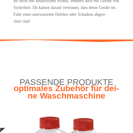
dir nicht nur zusätz­li­chen Schutz, son­dern auch ein Gefühl von
Sicher­heit. Du kannst dar­auf ver­trau­en, dass dei­ne Gerä­te im
Fal­le eines uner­war­te­ten Defekts oder Scha­dens abge­si­
chert sind.
PAS­SEN­DE PRODUKTE
opti­ma­les Zube­hör für dei­
ne Waschmaschine