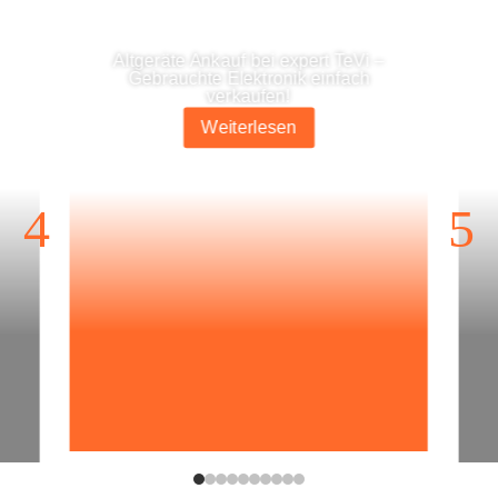
Alt­ge­rä­te Ankauf bei expert TeVi –
Gebrauch­te Elek­tro­nik ein­fach
verkaufen!
Wei­ter­le­sen
4
5