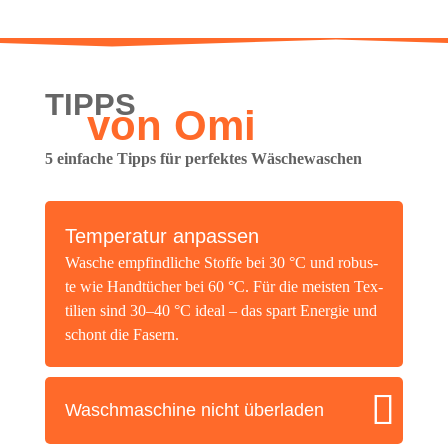
TIPPS
von Omi
5 ein­fa­che Tipps für per­fek­tes Wäschewaschen
Tem­pe­ra­tur anpassen
Wasche emp­find­li­che Stof­fe bei 30 °C und robus­
te wie Hand­tü­cher bei 60 °C. Für die meis­ten Tex­
ti­li­en sind 30–40 °C ide­al – das spart Ener­gie und
schont die Fasern.
Wasch­ma­schi­ne nicht überladen