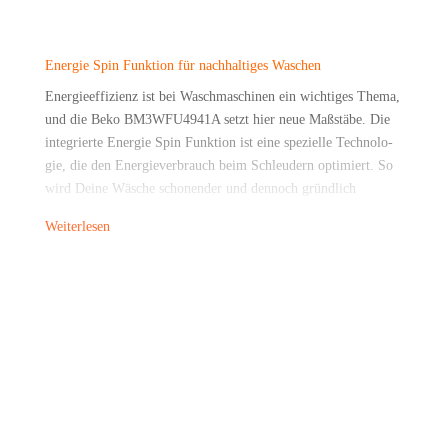
Ener­gie Spin Funk­ti­on für nach­hal­ti­ges Waschen
Ener­gie­ef­fi­zi­enz ist bei Wasch­ma­schi­nen ein wich­ti­ges The­ma,
und die Beko BM3WFU4941A setzt hier neue Maß­stä­be. Die
inte­grier­te Ener­gie Spin Funk­ti­on ist eine spe­zi­el­le Tech­no­lo­
gie, die den Ener­gie­ver­brauch beim Schleu­dern opti­miert. So
wird Dei­ne Wäsche scho­nen­der und den­noch gründ­lich
geschleu­dert, was den Strom­ver­brauch redu­ziert. Die­se Funk­ti­
Weiterlesen
on hilft Dir nicht nur, Dei­ne Strom­rech­nung zu sen­ken, son­
dern schont auch die Umwelt – ein kla­rer Vor­teil für umwelt­
be­wuss­te Haushalte.
Viel­sei­ti­ge Bela­dungs­op­tio­nen: 8 kg, 9 kg und 10 kg
Egal ob Du ein Sin­gle-Haus­halt bist oder eine Groß­fa­mi­lie
ver­sorgst, die Beko BM3WFU4941A bie­tet fle­xi­ble Bela­dungs­
mög­lich­kei­ten. Das Modell ist in den Grö­ßen 8 kg, 9 kg und
10 kg erhält­lich und passt sich so opti­mal Dei­nen indi­vi­du­el­len
Bedürf­nis­sen an. Eine 8‑kg-Maschi­ne eig­net sich per­fekt für