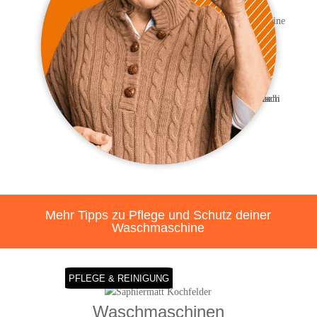
Mehr Tipps zu Pfle­ge und Schutz dei­ner
Waschmaschine
PFLE­GE & REINIGUNG
Wasch­ma­schi­nen