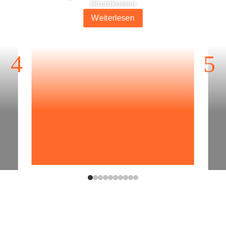
Stromkosten
Wei­ter­le­sen
4
5