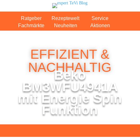
Ratgeber
Rezeptewelt
Service
Fachmärkte
Neuheiten
Aktionen
EFFI­ZI­ENT &
NACHHALTIG
Beko
BM3WFU4941A
mit Ener­gie Spin
Funktion