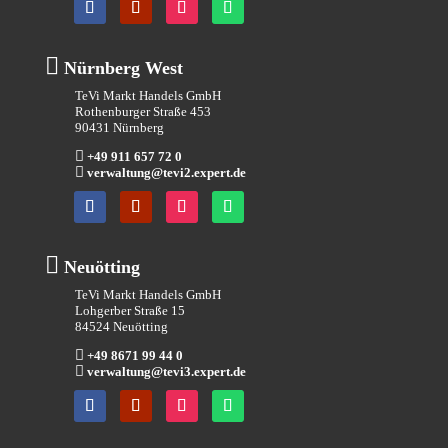

Nürnberg West
TeVi Markt Handels GmbH
Rothenburger Straße 453
90431 Nürnberg

+49 911 657 72 0

verwaltung@tevi2.expert.de

Neuötting
TeVi Markt Handels GmbH
Lohgerber Straße 15
84524 Neuötting

+49 8671 99 44 0

verwaltung@tevi3.expert.de