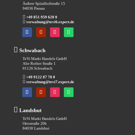
Äußere Spitalhofstraße 15
94036 Passau

+49 851 959 620 0

verwaltung@tevi6.expert.de

Schwabach
TeVi Markt Handels GmbH
Alte Rother Straße 1
91126 Schwabach

+49 9122 87 70 0

verwaltung@tevi7.expert.de

Landshut
TeVi Markt Handels GmbH
Ottostraße 20b
84030 Landshut