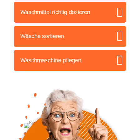
Wasch­mit­tel rich­tig dosieren
Wäsche sor­tie­ren
Wasch­ma­schi­ne pflegen