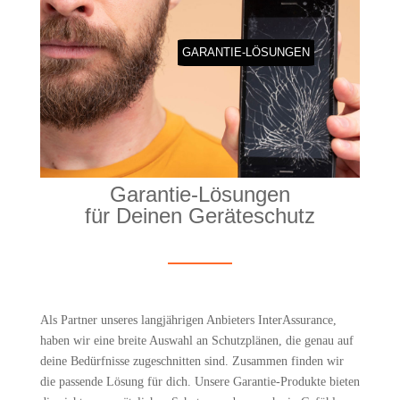
GARAN­TIE-LÖSUN­GEN
Garan­tie-Lösun­gen
für Dei­nen Geräteschutz
Als Part­ner unse­res lang­jäh­ri­gen Anbie­ters Inter­Assu­rance,
haben wir eine brei­te Aus­wahl an Schutz­plä­nen, die genau auf
dei­ne Bedürf­nis­se zuge­schnit­ten sind. Zusam­men fin­den wir
die pas­sen­de Lösung für dich. Unse­re Garan­tie-Pro­duk­te bie­ten