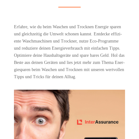
Erfah­re, wie du beim Waschen und Trock­nen Ener­gie spa­ren
und gleich­zei­tig die Umwelt scho­nen kannst. Ent­de­cke effi­zi­
en­te Wasch­ma­schi­nen und Trock­ner, nut­ze Eco-Pro­gram­me
und redu­zie­re dei­nen Ener­gie­ver­brauch mit ein­fa­chen Tipps.
Opti­mie­re dei­ne Haus­halts­ge­rä­te und spa­re bares Geld. Hol das
Bes­te aus dei­nen Gerä­ten und lies jetzt mehr zum The­ma Ener­
gie­spa­ren beim Waschen und Trock­nen mit unse­ren wert­vol­len
Tipps und Tricks für dei­nen Alltag.