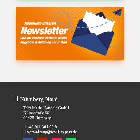

Nürnberg Nord
TeVi Markt Handels GmbH
Kilianstraße 90
90425 Nürnberg

+49 911 365 08 0

verwaltung@tevi1.expert.de