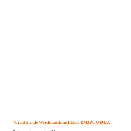
?Frei­ste­hen­de Wasch­ma­schi­ne
BEKO BM3WFU4941A