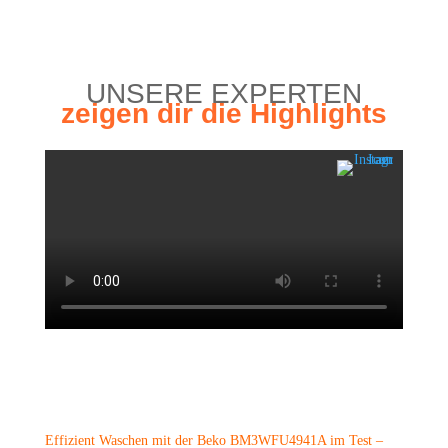
UNSE­RE EXPERTEN
zei­gen dir die Highlights
Effi­zi­ent Waschen mit der Beko BM3WFU4941A im Test –