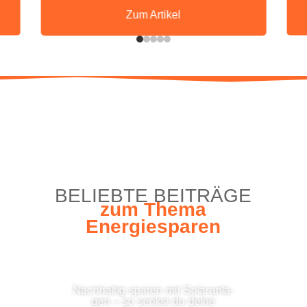
Zum Arti­kel
BELIEB­TE BEITRÄGE
zum The­ma
Energiesparen
Nach­hal­tig spa­ren mit Solar­an­la­
gen – so senkst du dei­ne