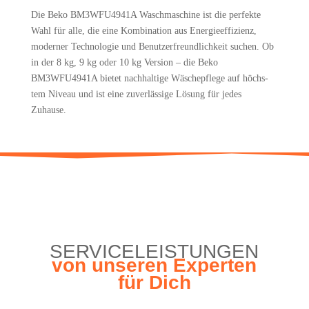
? Ver­schie­de­ne Wasch­pro­gram­me für jede Textilart
Die Beko BM3WFU4941A Wasch­ma­schi­ne ist die per­fek­te
? Robus­te Bau­wei­se für eine lan­ge Lebensdauer
Wahl für alle, die eine Kom­bi­na­ti­on aus Ener­gie­ef­fi­zi­enz,
? Nach­hal­tig­keit durch Ver­füg­bar­keit von Ersatzteilen
moder­ner Tech­no­lo­gie und Benut­zer­freund­lich­keit suchen. Ob
? Benut­zer­freund­lich­keit und ein­fa­ches Bedienkonzept
in der 8 kg, 9 kg oder 10 kg Ver­si­on – die Beko
BM3WFU4941A bie­tet nach­hal­ti­ge Wäsche­pfle­ge auf höchs­
tem Niveau und ist eine zuver­läs­si­ge Lösung für jedes
Zuhause.
SER­VICE­LEIS­TUN­GEN
von unse­ren Exper­ten
für Dich