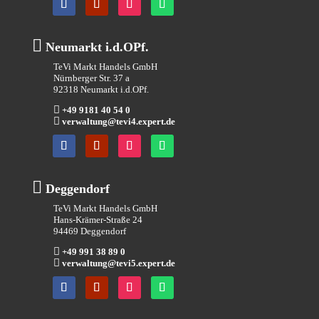

Neumarkt i.d.OPf.
TeVi Markt Handels GmbH
Nürnberger Str. 37 a
92318 Neumarkt i.d.OPf.

+49 9181 40 54 0

verwaltung@tevi4.expert.de

Deggendorf
TeVi Markt Handels GmbH
Hans-Krämer-Straße 24
94469 Deggendorf

+49 991 38 89 0

verwaltung@tevi5.expert.de