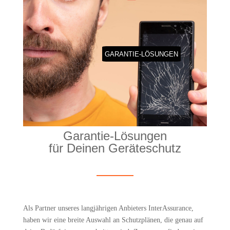
GARAN­TIE-LÖSUN­GEN
Garan­tie-Lösun­gen
für Dei­nen Geräteschutz
Als Part­ner unse­res lang­jäh­ri­gen Anbie­ters Inter­Assu­rance,
haben wir eine brei­te Aus­wahl an Schutz­plä­nen, die genau auf