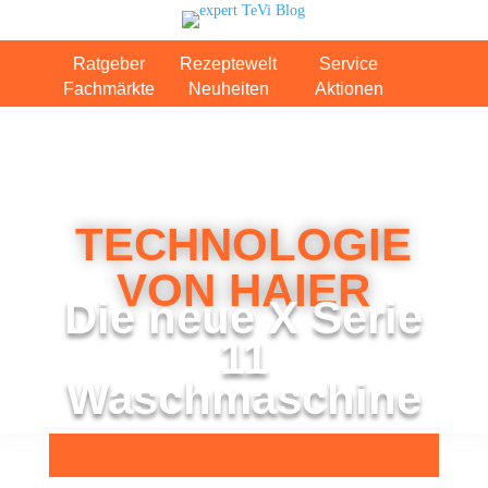
Ratgeber
Rezeptewelt
Service
Fachmärkte
Neuheiten
Aktionen
TECH­NO­LO­GIE
VON HAIER
Die neue X Serie
11
Waschmaschine