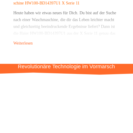
schi­ne HW100-BD14397U1 X Serie 11
Heu­te haben wir etwas neu­es für Dich. Du bist auf der Suche
nach einer Wasch­ma­schi­ne, die dir das Leben leich­ter macht
und gleich­zei­tig beein­dru­cken­de Ergeb­nis­se lie­fert? Dann ist
die Hai­er HW100-BD14397U1 aus der X Serie 11 genau das
Rich­ti­ge für dich. Das neue Modell ver­eint fort­schritt­li­che
Weiterlesen
Tech­no­lo­gie, her­vor­ra­gen­de Ener­gie­ef­fi­zi­enz und Benut­zer­
freund­lich­keit in einem sty­li­schen Design. In die­sem Bei­trag
wer­den wir die High­lights etwas genau­er vorstellen.
Revo­lu­tio­nä­re Tech­no­lo­gie im Vormarsch