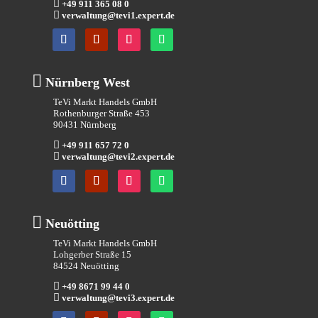

+49 911 365 08 0

verwaltung@tevi1.expert.de

Nürnberg West
TeVi Markt Handels GmbH
Rothenburger Straße 453
90431 Nürnberg

+49 911 657 72 0

verwaltung@tevi2.expert.de

Neuötting
TeVi Markt Handels GmbH
Lohgerber Straße 15
84524 Neuötting

+49 8671 99 44 0

verwaltung@tevi3.expert.de