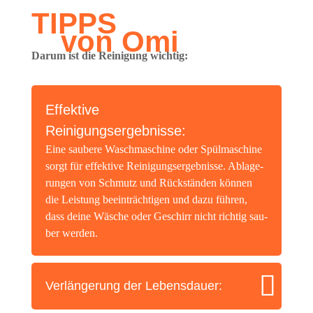
TIPPS
von Omi
Dar­um ist die Rei­ni­gung wichtig:
Effek­ti­ve
Reinigungsergebnisse:
Eine sau­be­re Wasch­ma­schi­ne oder Spül­ma­schi­ne
sorgt für effek­ti­ve Rei­ni­gungs­er­geb­nis­se. Abla­ge­
run­gen von Schmutz und Rück­stän­den kön­nen
die Leis­tung beein­träch­ti­gen und dazu füh­ren,
dass dei­ne Wäsche oder Geschirr nicht rich­tig sau­
ber werden.
Ver­län­ge­rung der Lebensdauer: