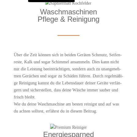
Wasch­ma­schi­nen
Pfle­ge & Reinigung
Über die Zeit kön­nen sich in bei­den Gerä­ten Schmutz, Sei­fen­
res­te, Kalk und sogar Schim­mel ansam­meln. Dies kann nicht
nur die Leis­tung beein­träch­ti­gen, son­dern auch zu unan­ge­neh­
men Gerü­chen und sogar zu Schä­den füh­ren. Durch regel­mä­ßi­
ge Rei­ni­gung kannst du die Lebens­dau­er dei­ner Gerä­te ver­län­
gern und sicher­stel­len, dass dei­ne Wäsche immer sau­ber und
frisch bleibt.
Wie du dei­ne Wasch­ma­schi­ne am bes­ten rei­nigst und auf was
du ach­ten soll­test, erfährst du in die­sem Beitrag.
Ener­gie­spar­ned