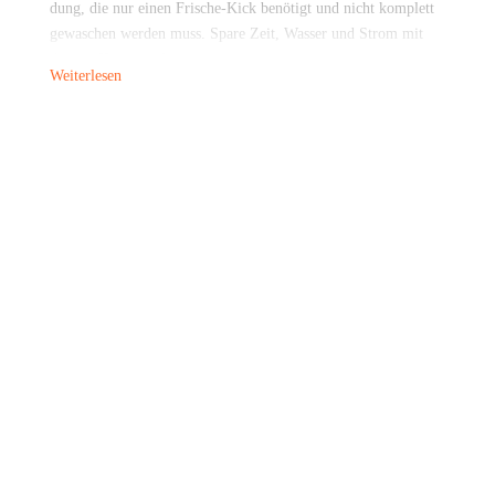
dung, die nur einen Fri­sche-Kick benö­tigt und nicht kom­plett
gewa­schen wer­den muss. Spa­re Zeit, Was­ser und Strom mit
die­ser effi­zi­en­ten Lösung.
Weiterlesen
Smart Dual Spray für per­fek­te Reinigung
Eine sau­be­re Wasch­ma­schi­ne bedeu­tet sau­be­re Wäsche. Mit der
inno­va­ti­ven Smart Dual Spray-Funk­ti­on wird dei­ne Hai­er
Wasch­ma­schi­ne nach jedem Wasch­gang auto­ma­tisch gerei­nigt.
Zwei Was­ser­strah­len ent­fer­nen Schaum und Flu­sen von der
Innen­tür und Man­schet­te, wodurch dei­ne Wäsche noch rei­ner
wird. Ide­al für Men­schen mit All­er­gien und Fami­li­en mit
Haustieren.