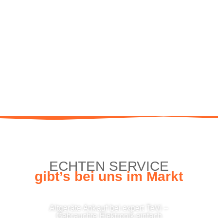
ECH­TEN SERVICE
gibt’s bei uns im Markt
Alt­ge­rä­te Ankauf bei expert TeVi –
Gebrauch­te Elek­tro­nik ein­fach