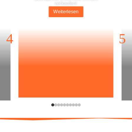
verkaufen!
Wei­ter­le­sen
4
5