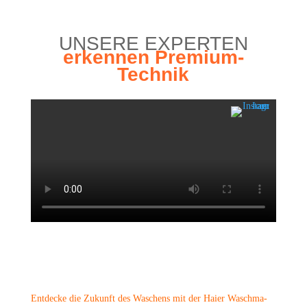
UNSE­RE EXPERTEN
erken­nen Premium-
Technik
Ent­de­cke die Zukunft des Waschens mit der Hai­er Wasch­ma­