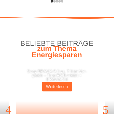
BELIEB­TE BEITRÄGE
zum The­ma
Energiesparen
Sony BRAVIA 9 II vs. 7 II im Ver­
gleich – True RGB erklärt +
BRAVIA 3 II
Wei­ter­le­sen
4
5