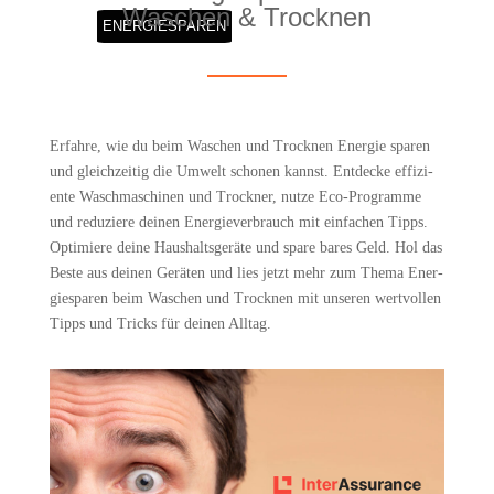
Waschen & Trocknen
ENER­GIE­SPA­REN
Erfah­re, wie du beim Waschen und Trock­nen Ener­gie spa­ren
und gleich­zei­tig die Umwelt scho­nen kannst. Ent­de­cke effi­zi­
en­te Wasch­ma­schi­nen und Trock­ner, nut­ze Eco-Pro­gram­me
und redu­zie­re dei­nen Ener­gie­ver­brauch mit ein­fa­chen Tipps.
Opti­mie­re dei­ne Haus­halts­ge­rä­te und spa­re bares Geld. Hol das
Bes­te aus dei­nen Gerä­ten und lies jetzt mehr zum The­ma Ener­
gie­spa­ren beim Waschen und Trock­nen mit unse­ren wert­vol­len
Tipps und Tricks für dei­nen Alltag.