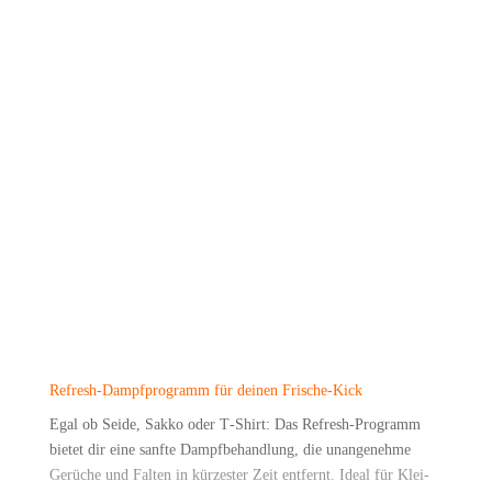
▶️ Auto­Dose: Auto­ma­ti­sche Waschmitteldosierung
▶️ Men­gen­au­to­ma­tik, Kin­der­si­che­rung, End­zeit­vor­wahl bis
zu 24h
▶️ Ener­gie­ver­brauch: 51 kWh/100 Betriebszyklen
▶️ Was­ser­ver­brauch: 51 Liter/Betriebszyklus
▶️ Abmes­sun­gen (HxBxT): ca. 85 x 60 x 61 cm
Refresh-Dampf­pro­gramm für dei­nen Frische-Kick
Egal ob Sei­de, Sak­ko oder T‑Shirt: Das Refresh-Pro­gramm
bie­tet dir eine sanf­te Dampf­be­hand­lung, die unan­ge­neh­me
Gerü­che und Fal­ten in kür­zes­ter Zeit ent­fernt. Ide­al für Klei­