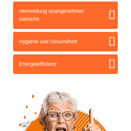
Ver­mei­dung unan­ge­neh­mer
Gerüche:
Hygie­ne und Gesundheit:
Ener­gie­ef­fi­zi­enz: