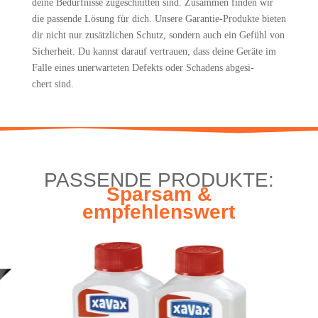
dei­ne Bedürf­nis­se zuge­schnit­ten sind. Zusam­men fin­den wir
die pas­sen­de Lösung für dich. Unse­re Garan­tie-Pro­duk­te bie­ten
dir nicht nur zusätz­li­chen Schutz, son­dern auch ein Gefühl von
Sicher­heit. Du kannst dar­auf ver­trau­en, dass dei­ne Gerä­te im
Fal­le eines uner­war­te­ten Defekts oder Scha­dens abge­si­
chert sind.
PAS­SEN­DE PRODUKTE:
Spar­sam &
empfehlenswert