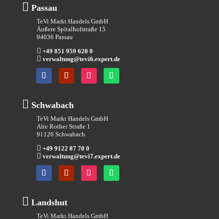

Passau
TeVi Markt Handels GmbH
Äußere Spitalhofstraße 15
94036 Passau

+49 851 959 620 0

verwaltung@tevi6.expert.de

Schwabach
TeVi Markt Handels GmbH
Alte Rother Straße 1
91126 Schwabach

+49 9122 87 70 0

verwaltung@tevi7.expert.de

Landshut
TeVi Markt Handels GmbH