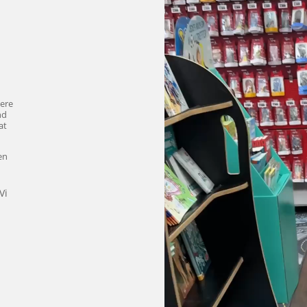
e­re
nd
rat
len