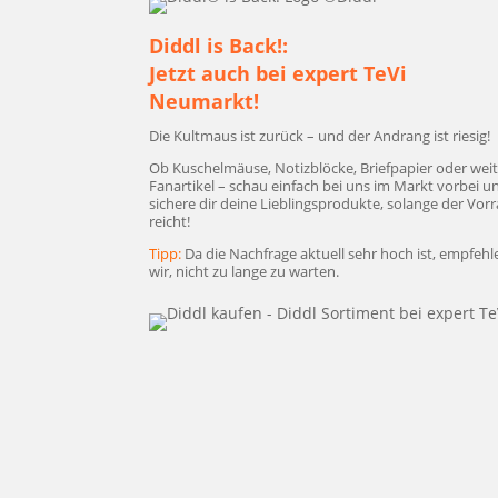
Diddl is Back!:
Jetzt auch bei expert TeVi
Neumarkt!
Die Kult­maus ist zurück – und der Andrang ist riesig!
Ob Kuschel­mäu­se, Notiz­blö­cke, Brief­pa­pier oder wei­t
Fan­ar­ti­kel – schau ein­fach bei uns im Markt vor­bei u
siche­re dir dei­ne Lieb­lings­pro­duk­te, solan­ge der Vor­
reicht!
Tipp:
Da die Nach­fra­ge aktu­ell sehr hoch ist, emp­feh­
wir, nicht zu lan­ge zu warten.