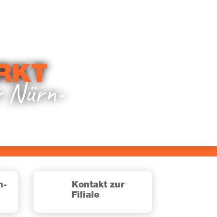
RKT
er Nürn­
n­
Kon­takt zur
Filiale