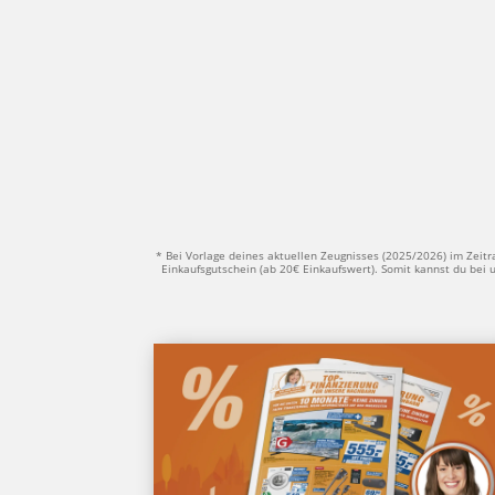
* Bei Vor­la­ge dei­nes aktu­el­len Zeug­nis­ses (2025/2026) im Zei
Ein­kaufs­gut­schein (ab 20€ Ein­kaufs­wert). Somit kannst du bei u