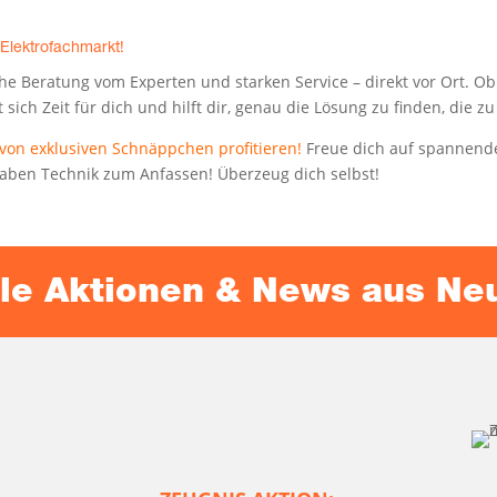
 Elektrofachmarkt!
che Bera­tung vom Exper­ten und star­ken Ser­vice – direkt vor Ort. Ob 
ch Zeit für dich und hilft dir, genau die Lösung zu fin­den, die zu 
n exklu­si­ven Schnäpp­chen pro­fi­tie­ren!
Freue dich auf span­nen­de
 haben Tech­nik zum Anfas­sen! Über­zeug dich selbst!
l­le Aktio­nen & News aus N