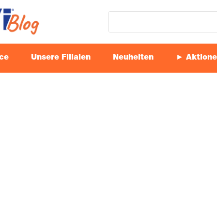
ice
Unse­re Filialen
Neu­hei­ten
► Aktio­n