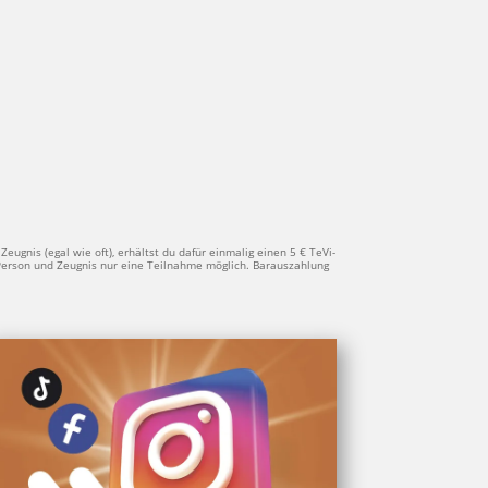
eug­nis (egal wie oft), erhältst du dafür ein­ma­lig einen 5 € TeVi-
Per­son und Zeug­nis nur eine Teil­nah­me mög­lich. Bar­aus­zah­lung