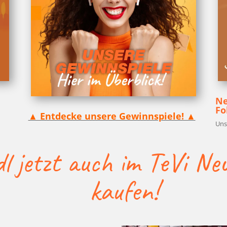
Ne
Fo
▲ Ent­de­cke unse­re Gewinnspiele! ▲
!
Uns
l jetzt auch im TeVi Ne
kaufen!