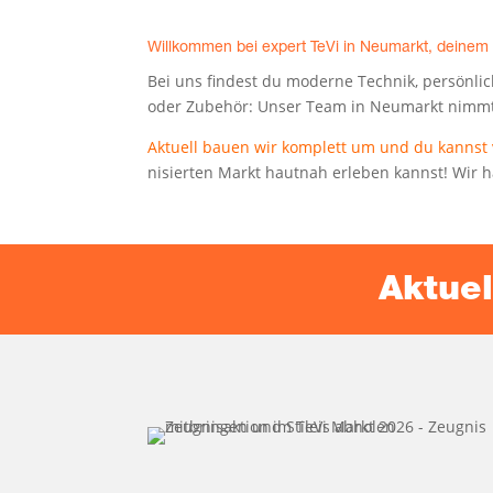
Will­kom­men bei expert TeVi in Neu­markt, dei­nem
Bei uns fin­dest du moder­ne Tech­nik, per­sön­li­
oder Zube­hör: Unser Team in Neu­markt nimmt si
Aktu­ell bau­en wir kom­plett um und du kannst vo
ni­sier­ten Markt haut­nah erle­ben kannst! Wir
Aktu­e