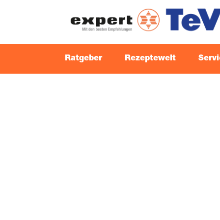
Rat­ge­ber
Rezep­te­welt
Ser­v