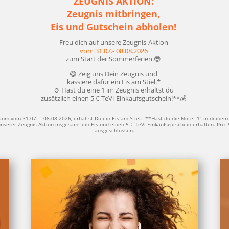
ZEUGNIS AKTION:
Zeug­nis mit­brin­gen,
Eis und Gut­schein abholen!
Freu dich auf unse­re Zeug­nis-Akti­on
vom 31.07.- 08.08.2026
zum Start der Sommerferien.😎
😋 Zeig uns Dein Zeug­nis und
kas­sie­re dafür ein Eis am Stiel.*
☺️ Hast du eine 1 im Zeug­nis erhältst du
zusätz­lich einen 5 € TeVi-Einkaufsgutschein!**💰
t­raum vom 31.07. – 08.08.2026, erhältst Du ein Eis am Stiel. **Hast du die Note „1“ in dei­nem Z
nse­rer Zeug­nis-Akti­on ins­ge­samt ein Eis und einen 5 € TeVi-Ein­kaufs­gut­schein erhal­ten. Pro 
ausgeschlossen.