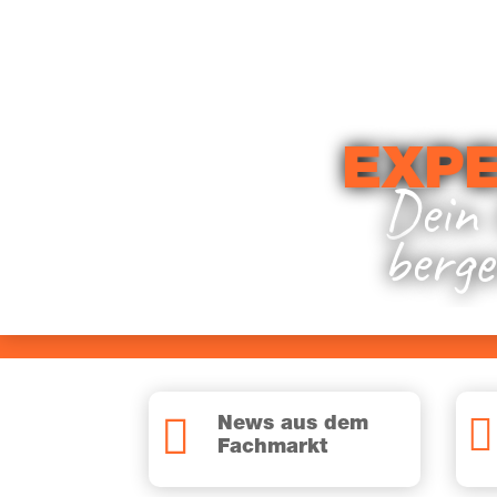
EXPE
Dein 
ber­g


News aus dem
Fachmarkt