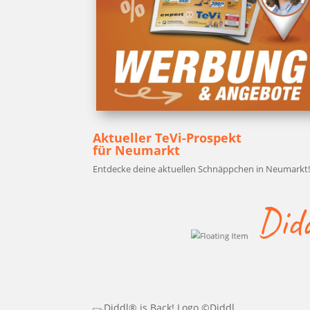
Aktu­el­ler TeVi-Pro­spekt
für Neu­markt
Ent­de­cke dei­ne aktu­el­len Schnäpp­chen in Neumarkt
Didd