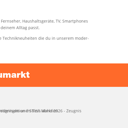
Fern­se­her, Haus­halts­ge­rä­te, TV, Smart­phones
dei­nem All­tag passt.
 Tech­nik­neu­hei­ten die du in unse­rem moder­
eumarkt