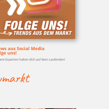
ws aus Social Media
l­ge uns!
e­re Exper­ten hal­ten dich auf dem Laufenden!
u­markt