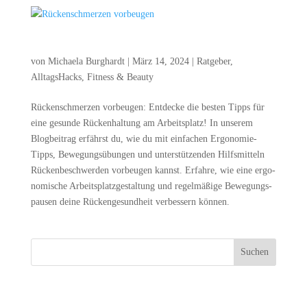
Rücken­schmer­zen vorbeugen
von
Michaela Burghardt
|
März 14, 2024
|
Ratgeber
,
AlltagsHacks
,
Fitness & Beauty
Rücken­schmer­zen vor­beu­gen: Ent­de­cke die bes­ten Tipps für
eine gesun­de Rücken­hal­tung am Arbeits­platz! In unse­rem
Blog­bei­trag erfährst du, wie du mit ein­fa­chen Ergo­no­mie-
Tipps, Bewe­gungs­übun­gen und unter­stüt­zen­den Hilfs­mit­teln
Rücken­be­schwer­den vor­beu­gen kannst. Erfah­re, wie eine ergo­
no­mi­sche Arbeits­platz­ge­stal­tung und regel­mä­ßi­ge Bewe­gungs­
pau­sen dei­ne Rücken­ge­sund­heit ver­bes­sern können.
Suchen
Recent Posts