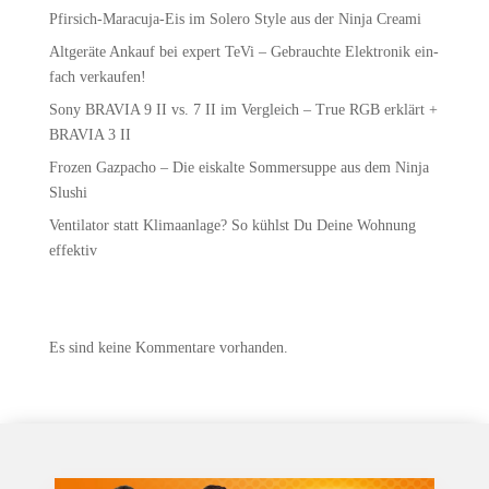
Pfir­sich-Mara­cu­ja-Eis im Sole­ro Style aus der Nin­ja Creami
Alt­ge­rä­te Ankauf bei expert TeVi – Gebrauch­te Elek­tro­nik ein­
fach verkaufen!
Sony BRAVIA 9 II vs. 7 II im Ver­gleich – True RGB erklärt +
BRAVIA 3 II
Fro­zen Gaz­pa­cho – Die eis­kal­te Som­mer­sup­pe aus dem Nin­ja
Slushi
Ven­ti­la­tor statt Kli­ma­an­la­ge? So kühlst Du Dei­ne Woh­nung
effektiv
Recent Comments
Es sind keine Kommentare vorhanden.