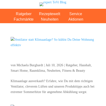
Ratgeber
Rezeptewelt
Service
Fachmärkte
Neuheiten
Aktionen
Ven­ti­la­tor statt Kli­ma­an­la­ge? So kühlst Du Dei­ne Woh­
nung effektiv
von
Michaela Burghardt
|
Juli 10, 2026
|
Ratgeber
,
Haushalt
,
Smart Home
,
Raumklima
,
Neuheiten
,
Fitness & Beauty
Kli­ma­an­la­ge aus­ver­kauft? Erfah­re, wie Du mit dem rich­ti­gen
Ven­ti­la­tor, cle­ve­rem Lüf­ten und unse­ren Pro­dukt­tipps auch bei
extre­mer Som­mer­hit­ze für ange­neh­me Abküh­lung sorgst.