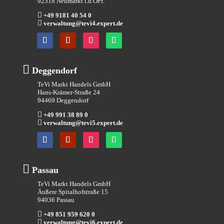
92318 Neumarkt i.d.OPf.

+49 9181 40 54 0

verwaltung@tevi4.expert.de

Deggendorf
TeVi Markt Handels GmbH
Hans-Krämer-Straße 24
94469 Deggendorf

+49 991 38 89 0

verwaltung@tevi5.expert.de

Passau
TeVi Markt Handels GmbH
Äußere Spitalhofstraße 15
94036 Passau

+49 851 959 620 0

verwaltung@tevi6.expert.de