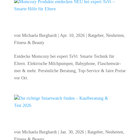
Mom­co­zy Pro­duk­te ent­de­cken NEU bei expert TeVi –
Smar­te Hil­fe für Eltern
von
Michaela Burghardt
|
Apr. 10, 2026
|
Ratgeber
,
Neuheiten
,
Fitness & Beauty
Ent­de­cke Mom­co­zy bei expert TeVi: Smar­te Tech­nik für
Eltern. Elek­tri­sche Milch­pum­pen, Baby­pho­ne, Fla­schen­wär­
mer & mehr. Per­sön­li­che Bera­tung, Top-Ser­vice & fai­re Prei­se
vor Ort.
Die rich­ti­ge Smart­watch fin­den – Kauf­be­ra­tung &
Test 2026
von
Michaela Burghardt
|
Jan. 30, 2026
|
Ratgeber
,
Neuheiten
,
Fitness & Beauty