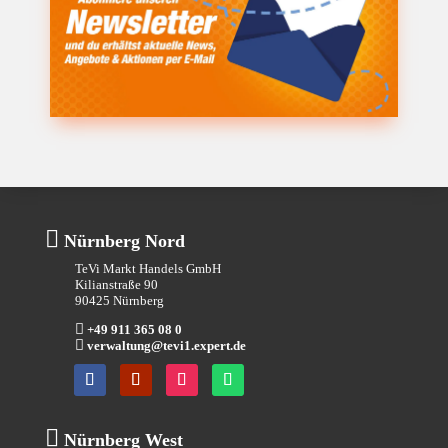

Nürnberg Nord
TeVi Markt Handels GmbH
Kilianstraße 90
90425 Nürnberg

+49 911 365 08 0

verwaltung@tevi1.expert.de

Nürnberg West