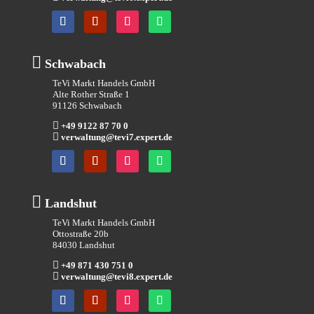

Schwabach
TeVi Markt Handels GmbH
Alte Rother Straße 1
91126 Schwabach

+49 9122 87 70 0

verwaltung@tevi7.expert.de

Landshut
TeVi Markt Handels GmbH
Ottostraße 20b
84030 Landshut

+49 871 430 751 0

verwaltung@tevi8.expert.de