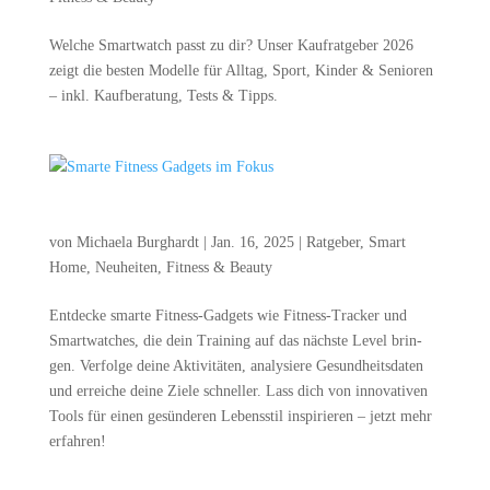
Wel­che Smart­watch passt zu dir? Unser Kauf­rat­ge­ber 2026
zeigt die bes­ten Model­le für All­tag, Sport, Kin­der & Senio­ren
– inkl. Kauf­be­ra­tung, Tests & Tipps.
Smar­te Fit­ness Gad­gets im Fokus
von
Michaela Burghardt
|
Jan. 16, 2025
|
Ratgeber
,
Smart
Home
,
Neuheiten
,
Fitness & Beauty
Ent­de­cke smar­te Fit­ness-Gad­gets wie Fit­ness-Tra­cker und
Smart­wat­ches, die dein Trai­ning auf das nächs­te Level brin­
gen. Ver­fol­ge dei­ne Akti­vi­tä­ten, ana­ly­sie­re Gesund­heits­da­ten
und errei­che dei­ne Zie­le schnel­ler. Lass dich von inno­va­ti­ven
Tools für einen gesün­de­ren Lebens­stil inspi­rie­ren – jetzt mehr
erfahren!