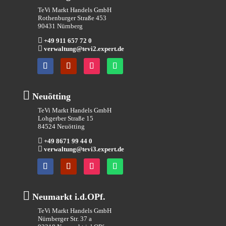
TeVi Markt Handels GmbH
Rothenburger Straße 453
90431 Nürnberg

+49 911 657 72 0

verwaltung@tevi2.expert.de

Neuötting
TeVi Markt Handels GmbH
Lohgerber Straße 15
84524 Neuötting

+49 8671 99 44 0

verwaltung@tevi3.expert.de

Neumarkt i.d.OPf.
TeVi Markt Handels GmbH
Nürnberger Str. 37 a