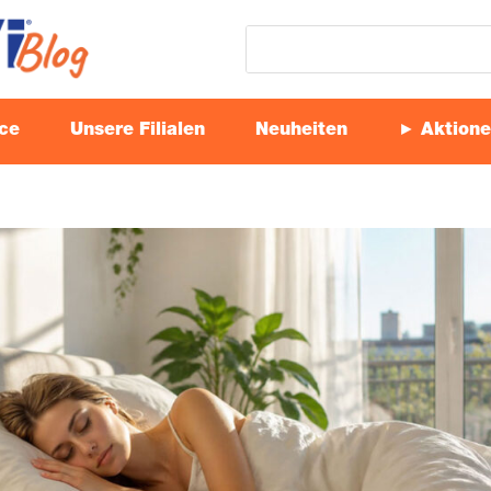
ice
Unse­re Filialen
Neu­hei­ten
► Aktio­n