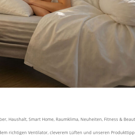
n­la­ge? So kühlst Du Dei­ne Woh­nung
ber
,
Haushalt
,
Smart Home
,
Raumklima
,
Neuheiten
,
Fitness & Beau
dem rich­ti­gen Ven­ti­la­tor, cle­ve­rem Lüf­ten und unse­ren Pro­dukt­tip