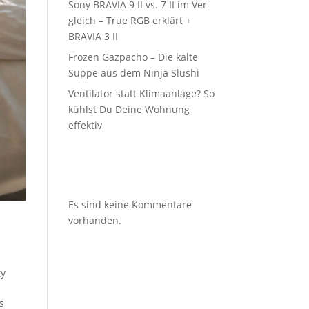
Sony BRAVIA 9 II vs. 7 II im Ver­
gleich – True RGB erklärt +
BRAVIA 3 II
Fro­zen Gaz­pa­cho – Die kal­te
Sup­pe aus dem Nin­ja Slushi
Ven­ti­la­tor statt Kli­ma­an­la­ge? So
kühlst Du Dei­ne Woh­nung
effektiv
Recent
Comments
Es sind keine Kommentare
vorhanden.
ty
ps