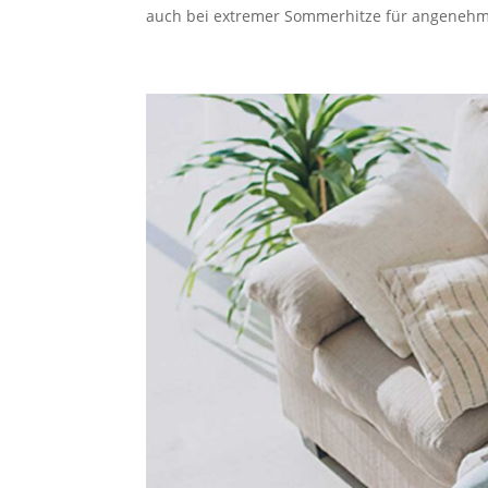
auch bei extre­mer Som­mer­hit­ze für ange­neh­