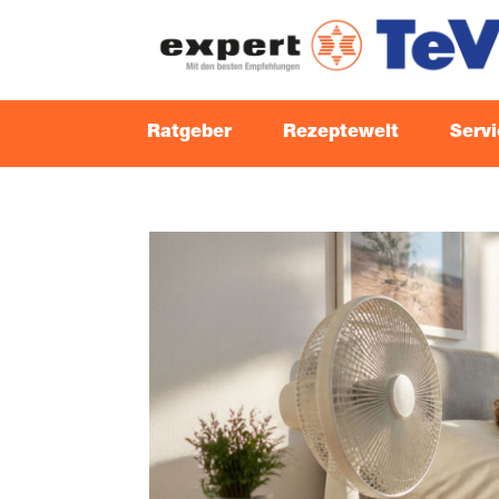
Rat­ge­ber
Rezep­te­welt
Ser­v