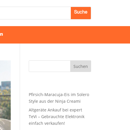
en
Suchen
Recent Posts
Pfir­sich-Mara­cu­ja-Eis im Sole­ro
Style aus der Nin­ja Creami
Alt­ge­rä­te Ankauf bei expert
TeVi – Gebrauch­te Elek­tro­nik
ein­fach verkaufen!