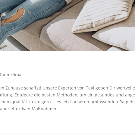
Raumklima
nem Zuhau­se schaffst! Unse­re Exper­ten von TeVi geben Dir wert­vol­l
elüf­tung. Ent­de­cke die bes­ten Metho­den, um ein gesun­des und ange
ens­qua­li­tät zu stei­gern. Lies jetzt unse­ren umfas­sen­den Rat­ge­b
, aber effek­ti­ven Maßnahmen.