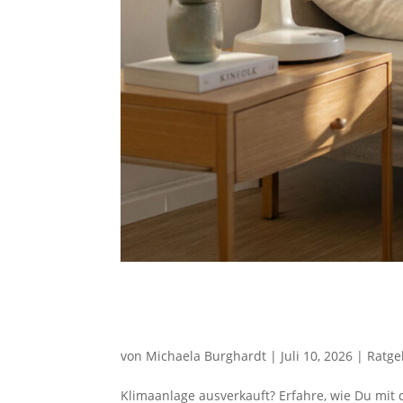
Ven­ti­la­tor statt Kli­ma­a
effektiv
von
Michaela Burghardt
|
Juli 10, 2026
|
Ratge
Kli­ma­an­la­ge aus­ver­kauft? Erfah­re, wie Du mit 