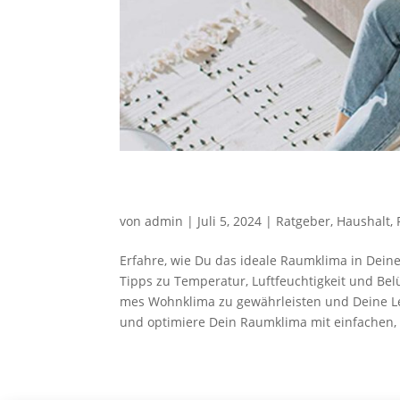
Das per­fek­te Raumklima
von
admin
|
Juli 5, 2024
|
Ratgeber
,
Haushalt
,
Erfah­re, wie Du das idea­le Raum­kli­ma in Dei­
Tipps zu Tem­pe­ra­tur, Luft­feuch­tig­keit und B
mes Wohn­kli­ma zu gewähr­leis­ten und Dei­ne Leb
und opti­mie­re Dein Raum­kli­ma mit ein­fa­chen