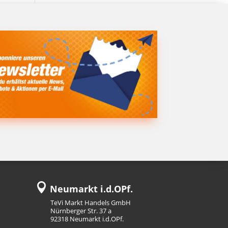

Neumarkt i.d.OPf.
TeVi Markt Handels GmbH
Nürnberger Str. 37 a
92318 Neumarkt i.d.OPf.