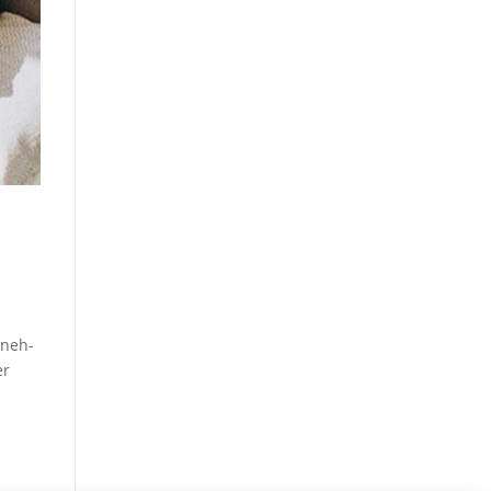
e
­neh­
er