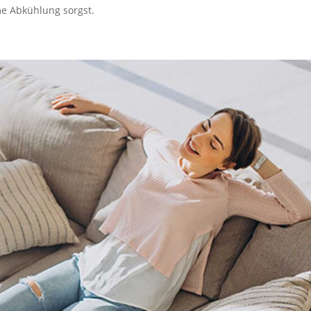
me Abküh­lung sorgst.