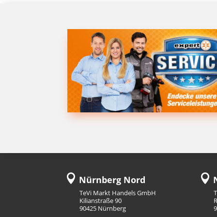


Nürnberg Nord
N
TeVi Markt Handels GmbH
Kilianstraße 90
R
90425 Nürnberg