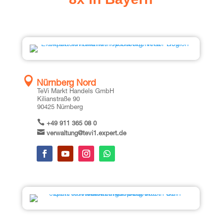

Nürn­berg Nord
TeVi Markt Han­dels GmbH
Kili­an­stra­ße 90
90425 Nürn­berg

+49 911 365 08 0

verwaltung@tevi1.expert.de