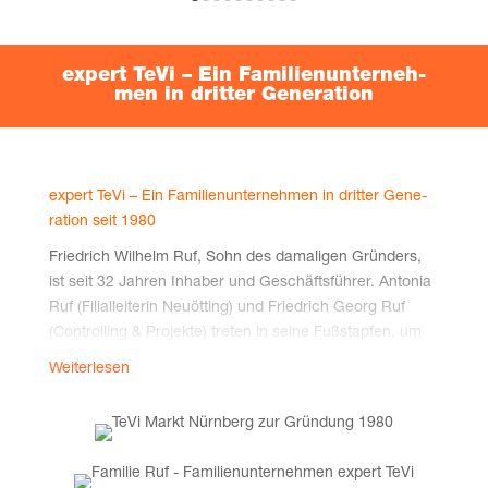
expert TeVi – Ein Fami­li­en­un­ter­neh­
men in drit­ter Generation
expert TeVi – Ein Fami­li­en­un­ter­neh­men in drit­ter Gene­
ra­ti­on seit 1980
Fried­rich Wil­helm Ruf, Sohn des dama­li­gen Grün­ders,
ist seit 32 Jah­ren Inha­ber und Geschäfts­füh­rer. Anto­nia
Ruf (Fili­al­lei­te­rin Neuöt­ting) und Fried­rich Georg Ruf
(Con­trol­ling & Pro­jek­te) tre­ten in sei­ne Fuß­stap­fen, um
die Zukunft von TeVi mit­zu­ge­stal­ten und die Tra­di­ti­on
Weiterlesen
weiterzuführen.
Bei uns ver­bin­den sich Tra­di­ti­on und Inno­va­ti­on – für
Dei­nen bes­ten Service.