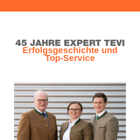
45 JAH­RE EXPERT TEVI
Erfolgs­ge­schich­te und
Top-Service