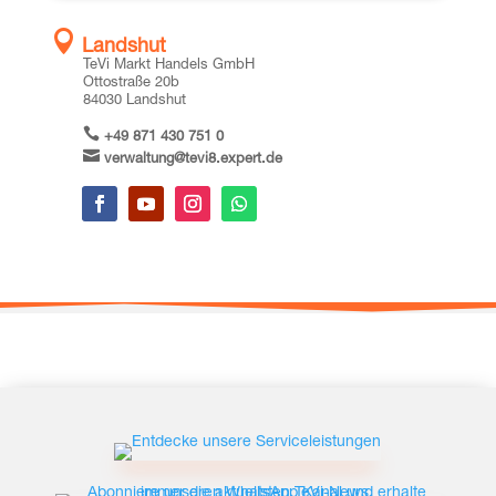

Landshut
TeVi Markt Han­dels GmbH
Otto­stra­ße 20b
84030 Lands­hut

+49 871 430 751 0

verwaltung@tevi8.expert.de