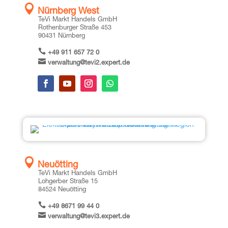

Nürn­berg West
TeVi Markt Han­dels GmbH
Rothen­bur­ger Stra­ße 453
90431 Nürn­berg

+49 911 657 72 0

verwaltung@tevi2.expert.de

Neuötting
TeVi Markt Han­dels GmbH
Loh­ger­ber Stra­ße 15
84524 Neuöt­ting

+49 8671 99 44 0

verwaltung@tevi3.expert.de