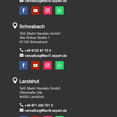

verwaltung@tevi6.expert.de

Schwabach
TeVi Markt Handels GmbH
Alte Rother Straße 1
91126 Schwabach

+49 9122 87 70 0

verwaltung@tevi7.expert.de

Landshut
TeVi Markt Handels GmbH
Ottostraße 20b
84030 Landshut

+49 871 430 751 0

verwaltung@tevi8.expert.de