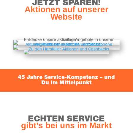
JETZT SPA­REN!
Aktio­nen auf unse­rer
Website
45 Jah­re Ser­vice-Kom­pe­tenz – und
Du im Mittelpunkt
ECH­TEN SERVICE
gibt’s bei uns im Markt