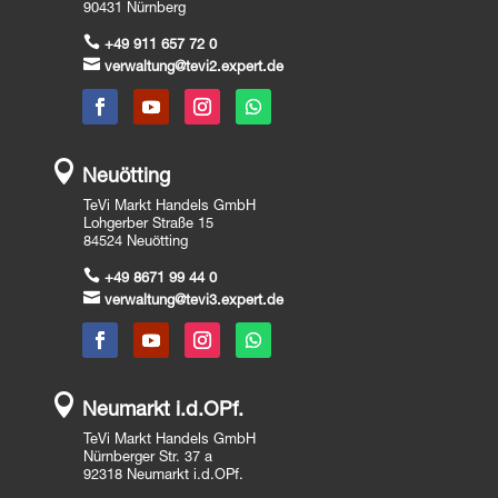
90431 Nürnberg

+49 911 657 72 0

verwaltung@tevi2.expert.de

Neuötting
TeVi Markt Handels GmbH
Lohgerber Straße 15
84524 Neuötting

+49 8671 99 44 0

verwaltung@tevi3.expert.de

Neumarkt i.d.OPf.
TeVi Markt Handels GmbH
Nürnberger Str. 37 a
92318 Neumarkt i.d.OPf.