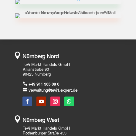

Nürnberg Nord
TeVi Markt Handels GmbH
Kilianstraße 90
90425 Nürnberg

+49 911 365 08 0

verwaltung@tevi1.expert.de

Nürnberg West
TeVi Markt Handels GmbH
Rothenburger Straße 453