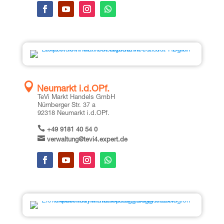

Neu­markt i.d.OPf.
TeVi Markt Han­dels GmbH
Nürn­ber­ger Str. 37 a
92318 Neu­markt i.d.OPf.

+49 9181 40 54 0

verwaltung@tevi4.expert.de