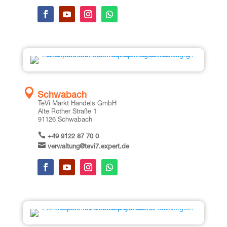

Schwabach
TeVi Markt Han­dels GmbH
Alte Rother Stra­ße 1
91126 Schwa­bach

+49 9122 87 70 0

verwaltung@tevi7.expert.de