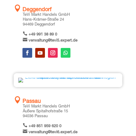

Deggendorf
TeVi Markt Han­dels GmbH
Hans-Krä­mer-Stra­ße 24
94469 Deg­gen­dorf

+49 991 38 89 0

verwaltung@tevi5.expert.de

Passau
TeVi Markt Han­dels GmbH
Äuße­re Spi­tal­hof­stra­ße 15
94036 Pas­sau

+49 851 959 620 0

verwaltung@tevi6.expert.de