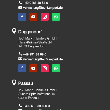

+49 9181 40 54 0

verwaltung@tevi4.expert.de

Deggendorf
TeVi Markt Handels GmbH
Hans-Krämer-Straße 24
94469 Deggendorf

+49 991 38 89 0

verwaltung@tevi5.expert.de

Passau
TeVi Markt Handels GmbH
Äußere Spitalhofstraße 15
94036 Passau

+49 851 959 620 0