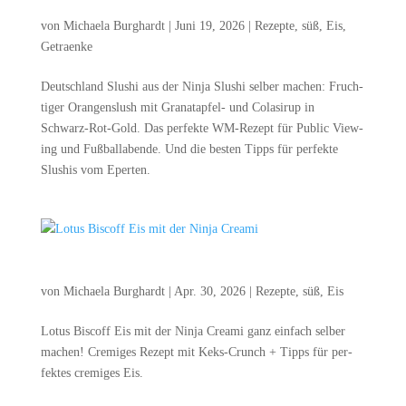
Deutsch­land Slu­shi aus der Nin­ja Slu­shi zur WM
von
Michaela Burghardt
|
Juni 19, 2026
|
Rezepte
,
süß
,
Eis
,
Getraenke
Deutsch­land Slu­shi aus der Nin­ja Slu­shi sel­ber machen: Fruch­
ti­ger Oran­gens­lush mit Gra­nat­ap­fel- und Cola­si­rup in
Schwarz-Rot-Gold. Das per­fek­te WM-Rezept für Public Vie­w­
ing und Fuß­ball­aben­de. Und die bes­ten Tipps für per­fek­te
Slushis vom Eperten.
Lotus Bis­coff Eis mit der Nin­ja Creami
von
Michaela Burghardt
|
Apr. 30, 2026
|
Rezepte
,
süß
,
Eis
Lotus Bis­coff Eis mit der Nin­ja Cre­a­mi ganz ein­fach sel­ber
machen! Cre­mi­ges Rezept mit Keks-Crunch + Tipps für per­
fek­tes cre­mi­ges Eis.