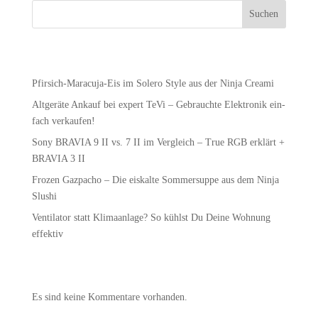
Suchen
Recent Posts
Pfir­sich-Mara­cu­ja-Eis im Sole­ro Style aus der Nin­ja Creami
Alt­ge­rä­te Ankauf bei expert TeVi – Gebrauch­te Elek­tro­nik ein­
fach verkaufen!
Sony BRAVIA 9 II vs. 7 II im Ver­gleich – True RGB erklärt +
BRAVIA 3 II
Fro­zen Gaz­pa­cho – Die eis­kal­te Som­mer­sup­pe aus dem Nin­ja
Slushi
Ven­ti­la­tor statt Kli­ma­an­la­ge? So kühlst Du Dei­ne Woh­nung
effektiv
Recent Comments
Es sind keine Kommentare vorhanden.