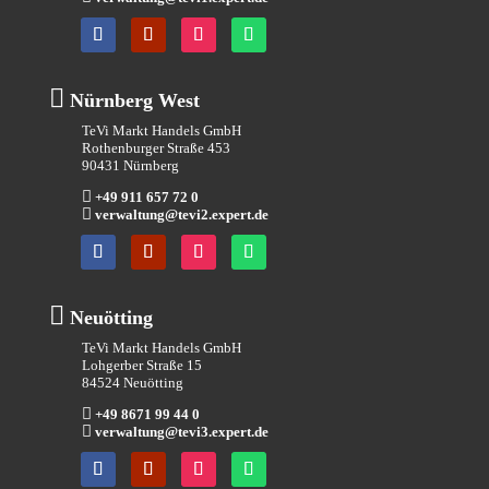

Nürnberg West
TeVi Markt Handels GmbH
Rothenburger Straße 453
90431 Nürnberg

+49 911 657 72 0

verwaltung@tevi2.expert.de

Neuötting
TeVi Markt Handels GmbH
Lohgerber Straße 15
84524 Neuötting

+49 8671 99 44 0

verwaltung@tevi3.expert.de