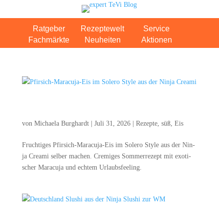
Ratgeber
Rezeptewelt
Service
Fachmärkte
Neuheiten
Aktionen
Pfir­sich-Mara­cu­ja-Eis im Sole­ro Style aus der Nin­ja
Creami
von
Michaela Burghardt
|
Juli 31, 2026
|
Rezepte
,
süß
,
Eis
Fruch­ti­ges Pfir­sich-Mara­cu­ja-Eis im Sole­ro Style aus der Nin­
ja Cre­a­mi sel­ber machen. Cre­mi­ges Som­mer­re­zept mit exo­ti­
scher Mara­cu­ja und ech­tem Urlaubsfeeling.