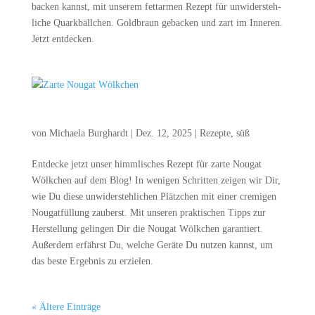
backen kannst, mit unse­rem fett­ar­men Rezept für unwi­der­steh­
li­che Quark­bäll­chen. Gold­braun geba­cken und zart im Inne­ren.
Jetzt entdecken.
Zar­te Nou­gat Wölkchen
von
Michaela Burghardt
|
Dez. 12, 2025
|
Rezepte
,
süß
Ent­de­cke jetzt unser himm­li­sches Rezept für zar­te Nou­gat
Wölk­chen auf dem Blog! In weni­gen Schrit­ten zei­gen wir Dir,
wie Du die­se unwi­der­steh­li­chen Plätz­chen mit einer cre­mi­gen
Nou­gat­fül­lung zau­berst. Mit unse­ren prak­ti­schen Tipps zur
Her­stel­lung gelin­gen Dir die Nou­gat Wölk­chen garan­tiert.
Außer­dem erfährst Du, wel­che Gerä­te Du nut­zen kannst, um
das bes­te Ergeb­nis zu erzielen.
« Ältere Einträge