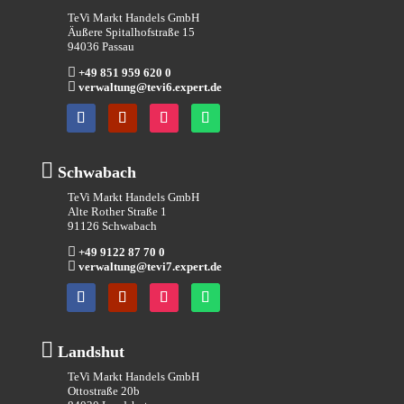
TeVi Markt Handels GmbH
Äußere Spitalhofstraße 15
94036 Passau

+49 851 959 620 0

verwaltung@tevi6.expert.de

Schwabach
TeVi Markt Handels GmbH
Alte Rother Straße 1
91126 Schwabach

+49 9122 87 70 0

verwaltung@tevi7.expert.de

Landshut
TeVi Markt Handels GmbH
Ottostraße 20b