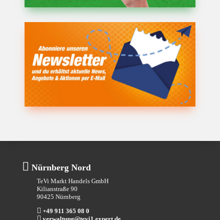

Nürnberg Nord
TeVi Markt Handels GmbH
Kilianstraße 90
90425 Nürnberg

+49 911 365 08 0

verwaltung@tevi1.expert.de