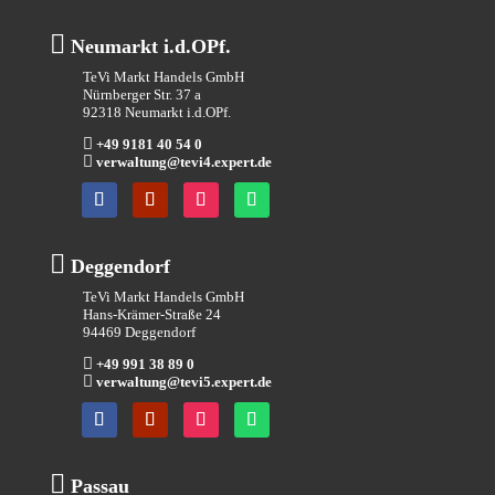

Neumarkt i.d.OPf.
TeVi Markt Handels GmbH
Nürnberger Str. 37 a
92318 Neumarkt i.d.OPf.

+49 9181 40 54 0

verwaltung@tevi4.expert.de

Deggendorf
TeVi Markt Handels GmbH
Hans-Krämer-Straße 24
94469 Deggendorf

+49 991 38 89 0

verwaltung@tevi5.expert.de

Passau