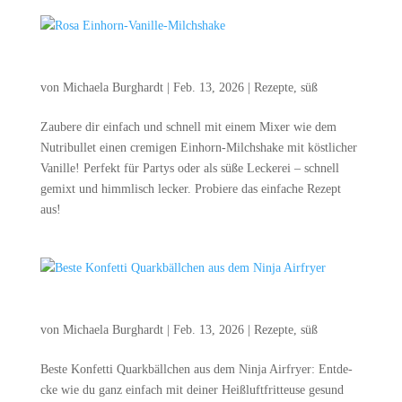
Rosa Ein­horn-Vanil­le-Milch­shake
von
Michaela Burghardt
|
Feb. 13, 2026
|
Rezepte
,
süß
Zau­be­re dir ein­fach und schnell mit einem Mixer wie dem
Nut­ri­bul­let einen cre­mi­gen Ein­horn-Milch­shake mit köst­li­cher
Vanil­le! Per­fekt für Par­tys oder als süße Lecke­rei – schnell
gemixt und himm­lisch lecker. Pro­bie­re das ein­fa­che Rezept
aus!
Bes­te Kon­fet­ti Quark­bäll­chen aus dem Nin­ja Airfryer
von
Michaela Burghardt
|
Feb. 13, 2026
|
Rezepte
,
süß
Bes­te Kon­fet­ti Quark­bäll­chen aus dem Nin­ja Air­fry­er: Ent­de­
cke wie du ganz ein­fach mit dei­ner Heiß­luft­frit­teu­se gesund