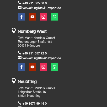

+49 911 365 08 0

verwaltung@tevi1.expert.de

Nürnberg West
TeVi Markt Handels GmbH
Rothenburger Straße 453
90431 Nürnberg

+49 911 657 72 0

verwaltung@tevi2.expert.de

Neuötting
TeVi Markt Handels GmbH
Lohgerber Straße 15
84524 Neuötting

+49 8671 99 44 0