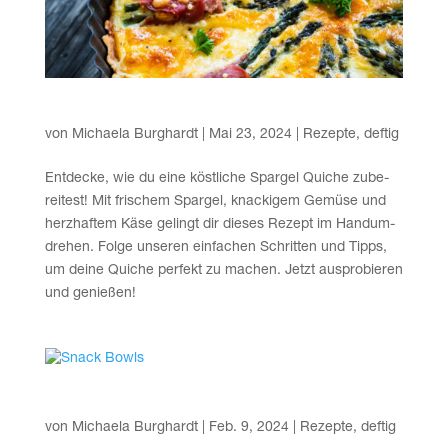
Spar­gel Quiche
von
Michaela Burghardt
|
Mai 23, 2024
|
Rezepte
,
deftig
Ent­de­cke, wie du eine köst­li­che Spar­gel Quiche zube­
rei­test! Mit fri­schem Spar­gel, kna­cki­gem Gemü­se und
herz­haf­tem Käse gelingt dir die­ses Rezept im Hand­um­
dre­hen. Fol­ge unse­ren ein­fa­chen Schrit­ten und Tipps,
um dei­ne Quiche per­fekt zu machen. Jetzt aus­pro­bie­ren
und genießen!
Snack Bowls
von
Michaela Burghardt
|
Feb. 9, 2024
|
Rezepte
,
deftig