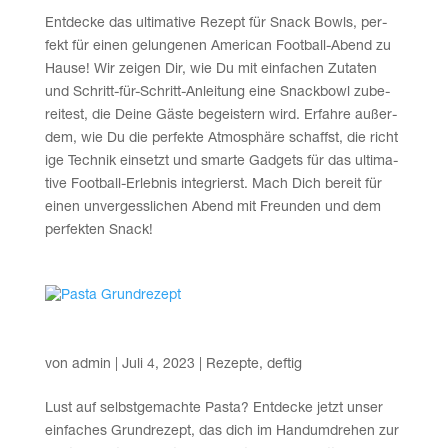
Ent­de­cke das ulti­ma­ti­ve Rezept für Snack Bowls, per­
fekt für einen gelun­ge­nen Ame­ri­can Foot­ball-Abend zu
Hau­se! Wir zei­gen Dir, wie Du mit ein­fa­chen Zuta­ten
und Schritt-für-Schritt-Anlei­tung eine Snack­bowl zube­
rei­test, die Dei­ne Gäs­te begeis­tern wird. Erfah­re außer­
dem, wie Du die per­fek­te Atmo­sphä­re schaffst, die rich­t
i­ge Tech­nik ein­setzt und smar­te Gad­gets für das ulti­ma­
ti­ve Foot­ball-Erleb­nis inte­grierst. Mach Dich bereit für
einen unver­gess­li­chen Abend mit Freun­den und dem
per­fek­ten Snack!
Pas­ta Grundrezept
von
admin
|
Juli 4, 2023
|
Rezepte
,
deftig
Lust auf selbst­ge­mach­te Pas­ta? Ent­de­cke jetzt unser
ein­fa­ches Grund­re­zept, das dich im Hand­um­dre­hen zur