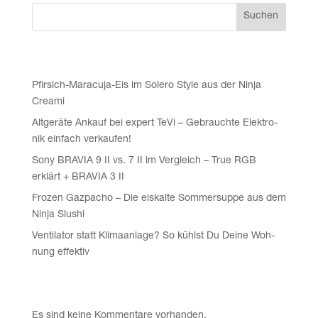
Suchen
Recent Posts
Pfir­sich-Mara­cu­ja-Eis im Sole­ro Style aus der Nin­ja
Creami
Alt­ge­rä­te Ankauf bei expert TeVi – Gebrauch­te Elek­tro­
nik ein­fach verkaufen!
Sony BRAVIA 9 II vs. 7 II im Ver­gleich – True RGB
erklärt + BRAVIA 3 II
Fro­zen Gaz­pa­cho – Die eis­kal­te Som­mer­sup­pe aus dem
Nin­ja Slushi
Ven­ti­la­tor statt Kli­ma­an­la­ge? So kühlst Du Dei­ne Woh­
nung effektiv
Recent Comments
Es sind keine Kommentare vorhanden.