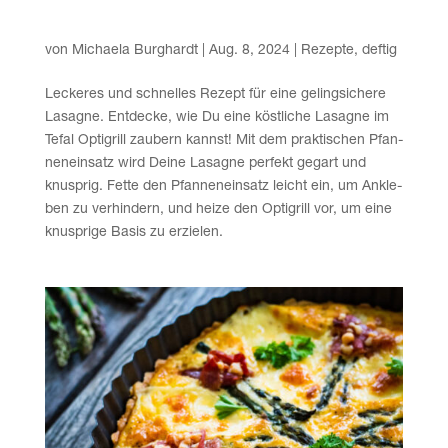
Lasa­gne aus dem Optigrill
von
Michaela Burghardt
|
Aug. 8, 2024
|
Rezepte
,
deftig
Lecke­res und schnel­les Rezept für eine geling­si­che­re
Lasa­gne. Ent­de­cke, wie Du eine köst­li­che Lasa­gne im
Tefal Opti­grill zau­bern kannst! Mit dem prak­ti­schen Pfan­
nen­ein­satz wird Dei­ne Lasa­gne per­fekt gegart und
knusp­rig. Fet­te den Pfan­nen­ein­satz leicht ein, um Ankle­
ben zu ver­hin­dern, und hei­ze den Opti­grill vor, um eine
knusp­ri­ge Basis zu erzielen.