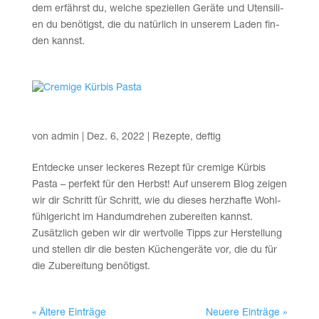
dem erfährst du, wel­che spe­zi­el­len Gerä­te und Uten­si­li­
en du benö­tigst, die du natür­lich in unse­rem Laden fin­
den kannst.
Cre­mi­ge Kür­bis Pasta
von
admin
|
Dez. 6, 2022
|
Rezepte
,
deftig
Ent­de­cke unser lecke­res Rezept für cre­mi­ge Kür­bis
Pas­ta – per­fekt für den Herbst! Auf unse­rem Blog zei­gen
wir dir Schritt für Schritt, wie du die­ses herz­haf­te Wohl­
fühl­ge­richt im Hand­um­dre­hen zube­rei­ten kannst.
Zusätz­lich geben wir dir wert­vol­le Tipps zur Her­stel­lung
und stel­len dir die bes­ten Küchen­ge­rä­te vor, die du für
die Zube­rei­tung benötigst.
« Ältere Einträge
Neuere Einträge »