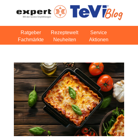
Ratgeber
Rezeptewelt
Service
Fachmärkte
Neuheiten
Aktionen