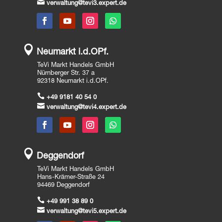

verwaltung@tevi3.expert.de

Neumarkt i.d.OPf.
TeVi Markt Handels GmbH
Nürnberger Str. 37 a
92318 Neumarkt i.d.OPf.

+49 9181 40 54 0

verwaltung@tevi4.expert.de

Deggendorf
TeVi Markt Handels GmbH
Hans-Krämer-Straße 24
94469 Deggendorf

+49 991 38 89 0

verwaltung@tevi5.expert.de