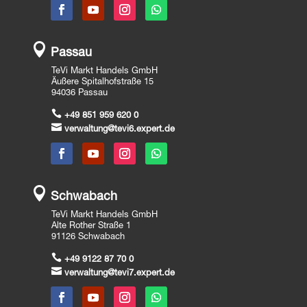

Passau
TeVi Markt Handels GmbH
Äußere Spitalhofstraße 15
94036 Passau

+49 851 959 620 0

verwaltung@tevi6.expert.de

Schwabach
TeVi Markt Handels GmbH
Alte Rother Straße 1
91126 Schwabach

+49 9122 87 70 0

verwaltung@tevi7.expert.de