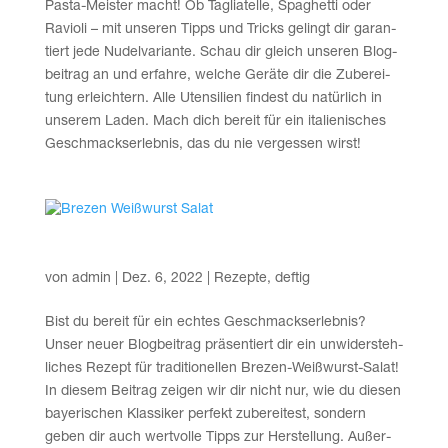
Pas­ta-Meis­ter macht! Ob Taglia­tel­le, Spa­ghet­ti oder
Ravio­li – mit unse­ren Tipps und Tricks gelingt dir garan­
tiert jede Nudel­va­ri­an­te. Schau dir gleich unse­ren Blog­
bei­trag an und erfah­re, wel­che Gerä­te dir die Zube­rei­
tung erleich­tern. Alle Uten­si­li­en fin­dest du natür­lich in
unse­rem Laden. Mach dich bereit für ein ita­lie­ni­sches
Geschmacks­er­leb­nis, das du nie ver­ges­sen wirst!
Bre­zen Weiß­wurst Salat
von
admin
|
Dez. 6, 2022
|
Rezepte
,
deftig
Bist du bereit für ein ech­tes Geschmacks­er­leb­nis?
Unser neu­er Blog­bei­trag prä­sen­tiert dir ein unwi­der­steh­
li­ches Rezept für tra­di­tio­nel­len Bre­zen-Weiß­wurst-Salat!
In die­sem Bei­trag zei­gen wir dir nicht nur, wie du die­sen
baye­ri­schen Klas­si­ker per­fekt zube­rei­test, son­dern
geben dir auch wert­vol­le Tipps zur Her­stel­lung. Außer­