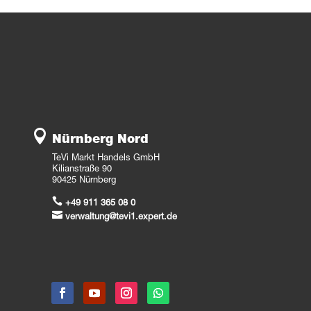

Nürnberg Nord
TeVi Markt Handels GmbH
Kilianstraße 90
90425 Nürnberg

+49 911 365 08 0

verwaltung@tevi1.expert.de