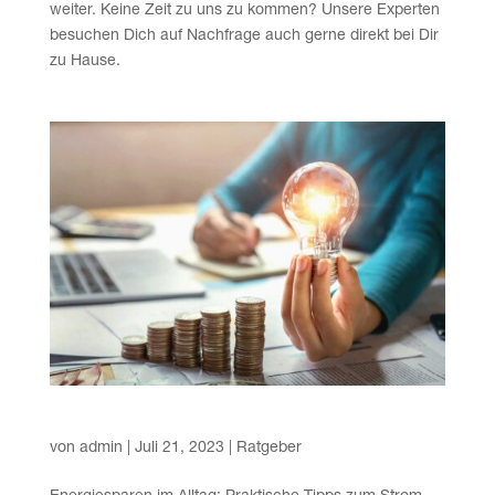
wei­ter. Kei­ne Zeit zu uns zu kom­men? Unse­re Exper­ten
besu­chen Dich auf Nach­fra­ge auch ger­ne direkt bei Dir
zu Hause.
Ener­gie­spa­ren
von
admin
|
Juli 21, 2023
|
Ratgeber