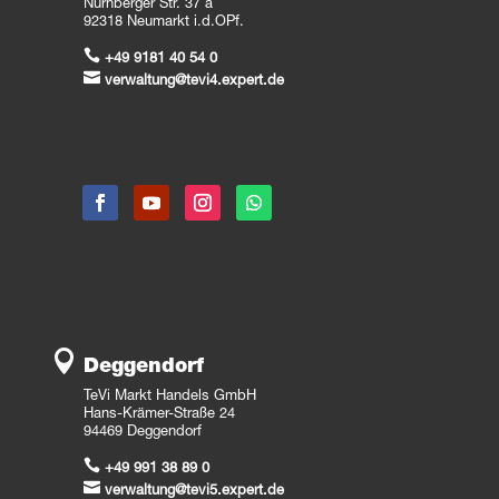
Nürnberger Str. 37 a
92318 Neumarkt i.d.OPf.

+49 9181 40 54 0

verwaltung@tevi4.expert.de

Deggendorf
TeVi Markt Handels GmbH
Hans-Krämer-Straße 24
94469 Deggendorf

+49 991 38 89 0

verwaltung@tevi5.expert.de