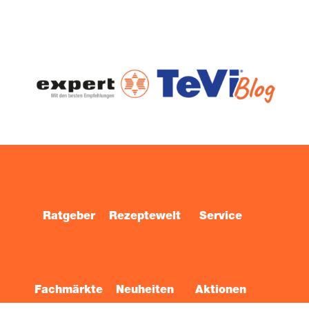
Ratgeber
Rezeptewelt
Service
Fachmärkte
Neuheiten
Aktionen