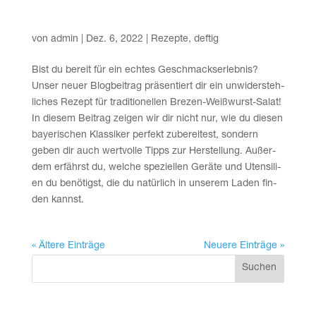
Bre­zen Weiß­wurst Salat
von
admin
|
Dez. 6, 2022
|
Rezepte
,
deftig
Bist du bereit für ein ech­tes Geschmacks­er­leb­nis?
Unser neu­er Blog­bei­trag prä­sen­tiert dir ein unwi­der­steh­
li­ches Rezept für tra­di­tio­nel­len Bre­zen-Weiß­wurst-Salat!
In die­sem Bei­trag zei­gen wir dir nicht nur, wie du die­sen
baye­ri­schen Klas­si­ker per­fekt zube­rei­test, son­dern
geben dir auch wert­vol­le Tipps zur Her­stel­lung. Außer­
dem erfährst du, wel­che spe­zi­el­len Gerä­te und Uten­si­li­
en du benö­tigst, die du natür­lich in unse­rem Laden fin­
den kannst.
« Ältere Einträge
Neuere Einträge »
Suchen
Recent Posts