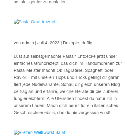
se intel­li­gen­ter zu gestalten.
Pas­ta Grundrezept
von
admin
|
Juli 4, 2023
|
Rezepte
,
deftig
Lust auf selbst­ge­mach­te Pas­ta? Ent­de­cke jetzt unser
ein­fa­ches Grund­re­zept, das dich im Hand­um­dre­hen zur
Pas­ta-Meis­ter macht! Ob Taglia­tel­le, Spa­ghet­ti oder
Ravio­li – mit unse­ren Tipps und Tricks gelingt dir garan­
tiert jede Nudel­va­ri­an­te. Schau dir gleich unse­ren Blog­
bei­trag an und erfah­re, wel­che Gerä­te dir die Zube­rei­
tung erleich­tern. Alle Uten­si­li­en fin­dest du natür­lich in
unse­rem Laden. Mach dich bereit für ein ita­lie­ni­sches
Geschmacks­er­leb­nis, das du nie ver­ges­sen wirst!