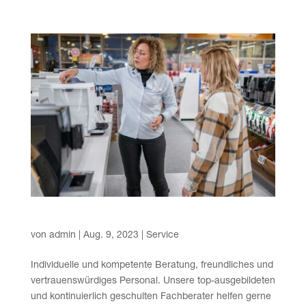
Bes­te Bera­tung vom Experten
von
admin
|
Aug. 9, 2023
|
Service
Indi­vi­du­el­le und kom­pe­ten­te Bera­tung, freund­li­ches und
ver­trau­ens­wür­di­ges Per­so­nal. Unse­re top-aus­ge­bil­de­ten
und kon­ti­nu­ier­lich geschul­ten Fach­be­ra­ter hel­fen ger­ne