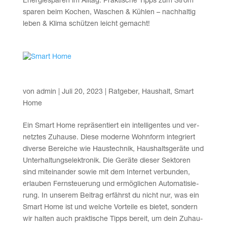
Ener­gie­spa­ren im All­tag: Prak­ti­sche Tipps zum Strom
spa­ren beim Kochen, Waschen & Küh­len – nach­hal­tig
leben & Kli­ma schüt­zen leicht gemacht!
Smart Home
von
admin
|
Juli 20, 2023
|
Ratgeber
,
Haushalt
,
Smart
Home
Ein Smart Home reprä­sen­tiert ein intel­li­gen­tes und ver­
netz­tes Zuhau­se. Die­se moder­ne Wohn­form inte­griert
diver­se Berei­che wie Haus­tech­nik, Haus­halts­ge­rä­te und
Unter­hal­tungs­elek­tro­nik. Die Gerä­te die­ser Sek­to­ren
sind mit­ein­an­der sowie mit dem Inter­net ver­bun­den,
erlau­ben Fern­steue­rung und ermög­li­chen Auto­ma­ti­sie­
rung. In unse­rem Bei­trag erfährst du nicht nur, was ein
Smart Home ist und wel­che Vor­tei­le es bie­tet, son­dern
wir hal­ten auch prak­ti­sche Tipps bereit, um dein Zuhau­