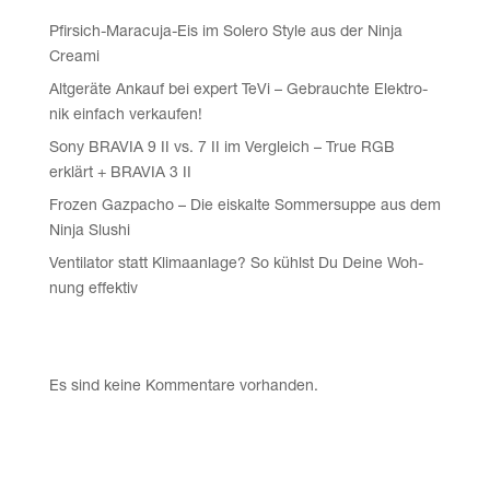
Pfir­sich-Mara­cu­ja-Eis im Sole­ro Style aus der Nin­ja
Creami
Alt­ge­rä­te Ankauf bei expert TeVi – Gebrauch­te Elek­tro­
nik ein­fach verkaufen!
Sony BRAVIA 9 II vs. 7 II im Ver­gleich – True RGB
erklärt + BRAVIA 3 II
Fro­zen Gaz­pa­cho – Die eis­kal­te Som­mer­sup­pe aus dem
Nin­ja Slushi
Ven­ti­la­tor statt Kli­ma­an­la­ge? So kühlst Du Dei­ne Woh­
nung effektiv
Recent Comments
Es sind keine Kommentare vorhanden.