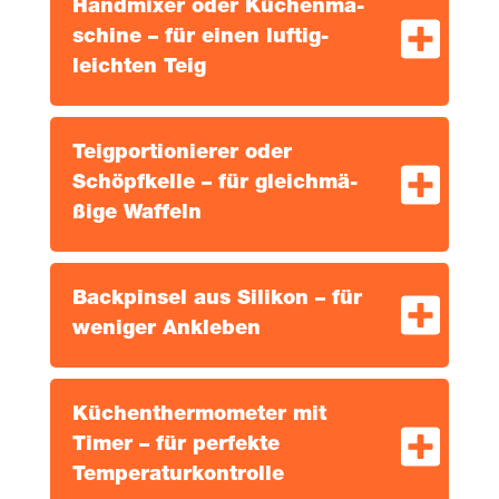
Hand­mi­xer oder Küchen­ma­
schi­ne – für einen luf­tig-
leich­ten Teig
Teig­por­tio­nie­rer oder
Schöpf­kel­le – für gleich­mä­
ßi­ge Waffeln
Back­pin­sel aus Sili­kon – für
weni­ger Ankleben
Küchen­ther­mo­me­ter mit
Timer – für per­fek­te
Temperaturkontrolle