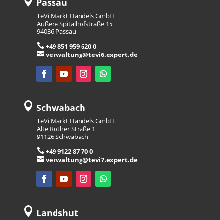

Passau
TeVi Markt Handels GmbH
Äußere Spitalhofstraße 15
94036 Passau

+49 851 959 620 0

verwaltung@tevi6.expert.de

Schwabach
TeVi Markt Handels GmbH
Alte Rother Straße 1
91126 Schwabach

+49 9122 87 70 0

verwaltung@tevi7.expert.de

Landshut