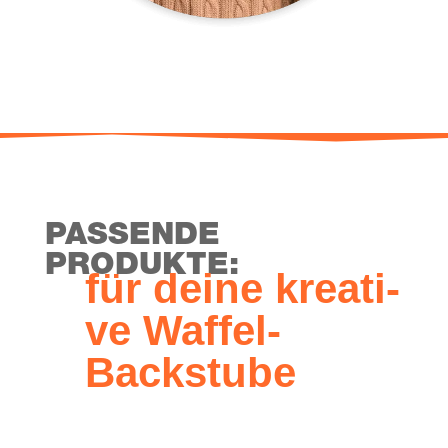
PAS­SEN­DE
PRODUKTE:
für dei­ne krea­ti­
ve Waffel-
Backstube