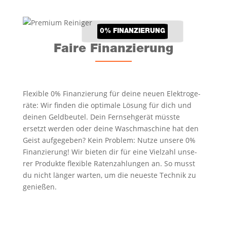
0% FINAN­ZIE­RUNG
Fai­re Finanzierung
Fle­xi­ble 0% Finan­zie­rung für dei­ne neu­en Elek­tro­ge­
rä­te: Wir fin­den die opti­ma­le Lösung für dich und
dei­nen Geld­beu­tel. Dein Fern­seh­ge­rät müss­te
ersetzt wer­den oder dei­ne Wasch­ma­schi­ne hat den
Geist auf­ge­ge­ben? Kein Pro­blem: Nut­ze unse­re 0%
Finan­zie­rung! Wir bie­ten dir für eine Viel­zahl unse­
rer Pro­duk­te fle­xi­ble Raten­zah­lun­gen an. So musst
du nicht län­ger war­ten, um die neu­es­te Tech­nik zu
genießen.