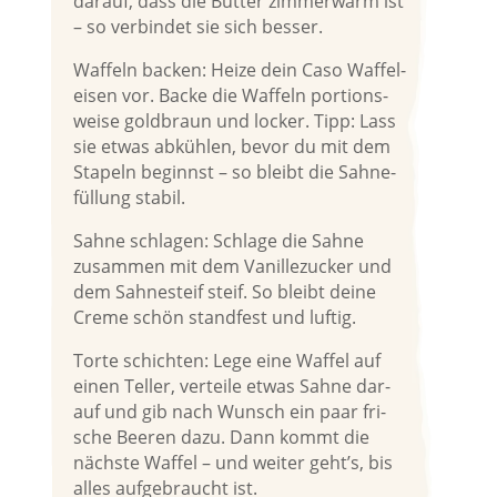
dar­auf, dass die But­ter zim­mer­warm ist
– so ver­bin­det sie sich besser.
Waf­feln backen: Hei­ze dein Caso Waf­fel­
ei­sen vor. Backe die Waf­feln por­ti­ons­
wei­se gold­braun und locker. Tipp: Lass
sie etwas abküh­len, bevor du mit dem
Sta­peln beginnst – so bleibt die Sahne­
fül­lung stabil.
Sah­ne schla­gen: Schla­ge die Sah­ne
zusam­men mit dem Vanil­le­zu­cker und
dem Sah­nesteif steif. So bleibt dei­ne
Creme schön stand­fest und luftig.
Tor­te schich­ten: Lege eine Waf­fel auf
einen Tel­ler, ver­tei­le etwas Sah­ne dar­
auf und gib nach Wunsch ein paar fri­
sche Bee­ren dazu. Dann kommt die
nächs­te Waf­fel – und wei­ter geht’s, bis
alles auf­ge­braucht ist.