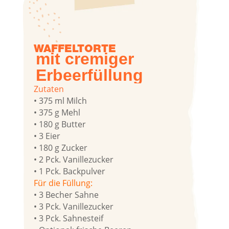
WAFFELTORTE
mit cre­mi­ger
Erbeerfüllung
Zuta­ten
• 375 ml Milch
• 375 g Mehl
• 180 g But­ter
• 3 Eier
• 180 g Zucker
• 2 Pck. Vanil­le­zu­cker
• 1 Pck. Back­pul­ver
Für die Fül­lung:
• 3 Becher Sah­ne
• 3 Pck. Vanil­le­zu­cker
• 3 Pck. Sah­nesteif