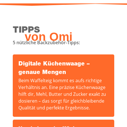
TIPPS
von Omi
5 nütz­li­che Backzubehör-Tipps:
Digi­ta­le Küchen­waa­ge –
genaue Mengen
Beim Waf­fel­teig kommt es aufs rich­ti­ge
Ver­hält­nis an. Eine prä­zi­se Küchen­waa­ge
hilft dir, Mehl, But­ter und Zucker exakt zu
dosie­ren – das sorgt für gleich­blei­ben­de
Qua­li­tät und per­fek­te Ergebnisse.