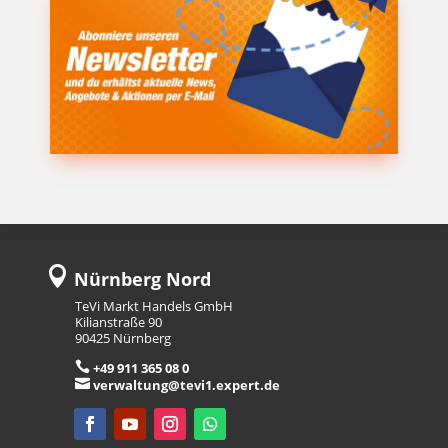

Nürnberg Nord
TeVi Markt Handels GmbH
Kilianstraße 90
90425 Nürnberg

+49 911 365 08 0

verwaltung@tevi1.expert.de