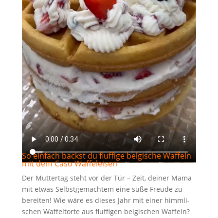
So ein­fach backst du fluf­fi­ge bel­gi­sche Waf­feln
mit dem Caso Waffeleisen
Der Mut­ter­tag steht vor der Tür – Zeit, dei­ner Mama
mit etwas Selbst­ge­mach­tem eine süße Freu­de zu
berei­ten! Wie wäre es die­ses Jahr mit einer himm­li­
schen Waf­fel­tor­te aus fluf­fi­gen bel­gi­schen Waf­feln?