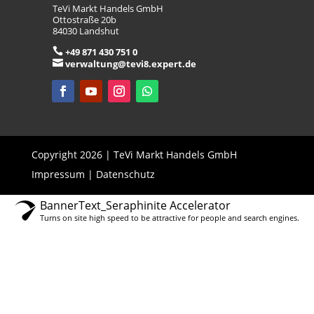
TeVi Markt Handels GmbH
Ottostraße 20b
84030 Landshut

+49 871 430 751 0

verwaltung@tevi8.expert.de
Copyright 2026 | TeVi Markt Handels GmbH
Impressum
|
Datenschutz
BannerText_Seraphinite Accelerator
Turns on site high speed to be attractive for people and search engines.