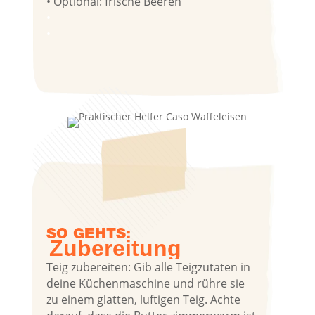
• Optio­nal: fri­sche Bee­ren
•
•
SO GEHTS:
Zube­rei­tung
Teig zube­rei­ten: Gib alle Teig­zu­ta­ten in
dei­ne Küchen­ma­schi­ne und rüh­re sie
zu einem glat­ten, luf­ti­gen Teig. Ach­te