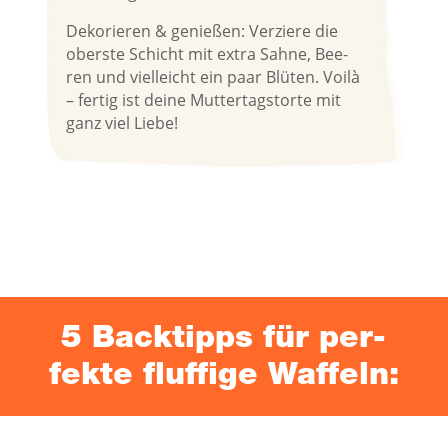
Deko­rie­ren & genie­ßen: Ver­zie­re die
obers­te Schicht mit extra Sah­ne, Bee­
ren und viel­leicht ein paar Blü­ten. Voi­là
– fer­tig ist dei­ne Mut­ter­tags­tor­te mit
ganz viel Liebe!
5 Back­tipps für per­
fek­te fluf­fi­ge Waffeln: