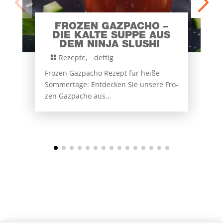
FRO­ZEN GAZ­PA­CHO –
DIE KAL­TE SUP­PE AUS
DEM NIN­JA SLUSHI
Rezep­te
,
def­tig

Fro­zen Gaz­pa­cho Rezept für hei­ße
Som­mer­ta­ge: Ent­de­cken Sie unse­re Fro­
zen Gaz­pa­cho aus…