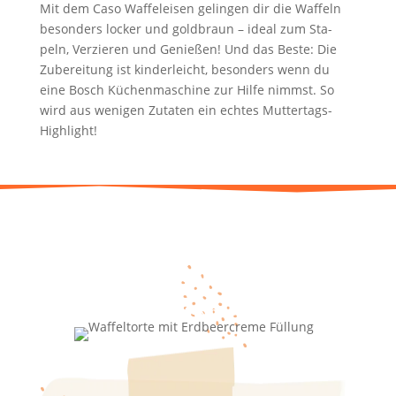
Mit dem Caso Waf­fel­ei­sen gelin­gen dir die Waf­feln
beson­ders locker und gold­braun – ide­al zum Sta­
peln, Ver­zie­ren und Genie­ßen! Und das Bes­te: Die
Zube­rei­tung ist kin­der­leicht, beson­ders wenn du
eine Bosch Küchen­ma­schi­ne zur Hil­fe nimmst. So
wird aus weni­gen Zuta­ten ein ech­tes Muttertags-
Highlight!
* Mit KI bear­bei­tet (Magni­fic)