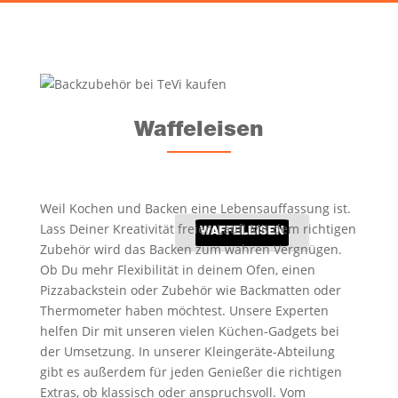
Klingt komisch, ist aber wich­tig: Wenn du den
Teig zu lan­ge schlägst, wird er zäh. Rüh­re nur so
lan­ge, bis sich alle Zuta­ten gut ver­bun­den haben.
4. Waf­fel­ei­sen gut vorheizen
Nur in einem rich­tig hei­ßen Waf­fel­ei­sen (wie dem
Waf­fel­ei­sen
Caso Waf­fel­ei­sen) bekom­men dei­ne Waf­feln die­se
gleich­mä­ßi­ge gold­brau­ne Far­be und eine leich­te
Krus­te außen – wäh­rend sie innen weich bleiben.
Weil Kochen und Backen eine Lebensauffassung ist.
5. Waf­feln nicht zu früh öffnen
Lass Deiner Kreativität freien Lauf! Mit dem richtigen
WAF­FEL­EI­SEN
Zubehör wird das Backen zum wahren Vergnügen.
Geduld zahlt sich aus! Öff­ne das Waf­fel­ei­sen erst,
Ob Du mehr Flexibilität in deinem Ofen, einen
wenn der Teig nicht mehr sicht­bar dampft und
Pizzabackstein oder Zubehör wie Backmatten oder
sich die Waf­feln leicht lösen las­sen. So reißt
Thermometer haben möchtest. Unsere Experten
nichts und die Form bleibt schön.
helfen Dir mit unseren vielen Küchen-Gadgets bei
der Um­setzung. In unserer Kleingeräte-Abteilung
gibt es außerdem für jeden Genießer die richtigen
Extras, ob klassisch oder anspruchsvoll. Vom