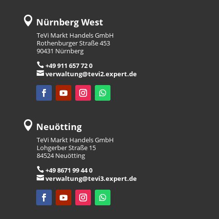

Nürnberg West
TeVi Markt Handels GmbH
Rothenburger Straße 453
90431 Nürnberg

+49 911 657 72 0

verwaltung@tevi2.expert.de

Neuötting
TeVi Markt Handels GmbH
Lohgerber Straße 15
84524 Neuötting

+49 8671 99 44 0

verwaltung@tevi3.expert.de