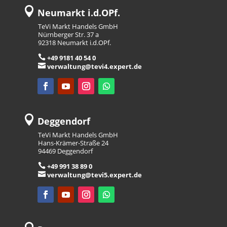

Neumarkt i.d.OPf.
TeVi Markt Handels GmbH
Nürnberger Str. 37 a
92318 Neumarkt i.d.OPf.

+49 9181 40 54 0

verwaltung@tevi4.expert.de

Deggendorf
TeVi Markt Handels GmbH
Hans-Krämer-Straße 24
94469 Deggendorf

+49 991 38 89 0

verwaltung@tevi5.expert.de