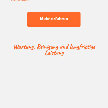
Weiterlesen
✔️ Deut­li­che Strom­kos­ten­er­spar­nis
✔️ Hohe Eigen­pro­duk­ti­on (bis zu 65 % möglich)
Mehr erfah­ren
War­tung, Rei­ni­gung und lang­fris­ti­ge
Leistung