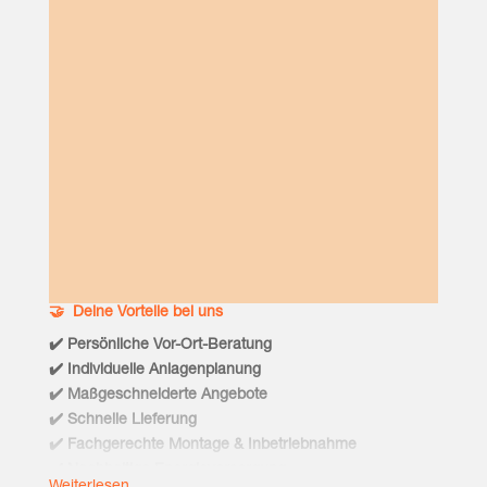
🤝 Dei­ne Vor­tei­le bei uns
✔️ Per­sön­li­che Vor-Ort-Bera­tung
✔️ Indi­vi­du­el­le Anla­gen­pla­nung
✔️ Maß­ge­schnei­der­te Ange­bo­te
✔️ Schnel­le Lie­fe­rung
✔️ Fach­ge­rech­te Mon­ta­ge & Inbe­trieb­nah­me
✔️ Nach­hal­ti­ge Ener­gie­ver­sor­gung