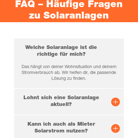
FAQ – Häu­fi­ge Fra­gen
zu Solaranlagen
Wel­che Solar­an­la­ge ist die
rich­ti­ge für mich?
Das hängt von dei­ner Wohn­si­tua­ti­on und dei­nem
Strom­ver­brauch ab. Wir hel­fen dir, die pas­sen­de
Lösung zu finden.
Lohnt sich eine Solar­an­la­ge
aktuell?
Kann ich auch als Mie­ter
Solar­strom nutzen?