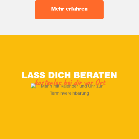
Mehr erfah­ren
LASS DICH BERATEN
kos­ten­los bei dir vor Ort