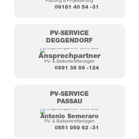
Pla­nung & Projektierung
09181 40 54 ‑31
PV-SER­VICE
DEG­GEN­DORF
Ansprech­part­ner
PV- & Balkonkraftanlagen
0991 38 89 ‑124
PV-SER­VICE
PAS­SAU
Anto­nio Semeraro
PV- & Balkonkraftanlagen
0851 959 62 ‑31