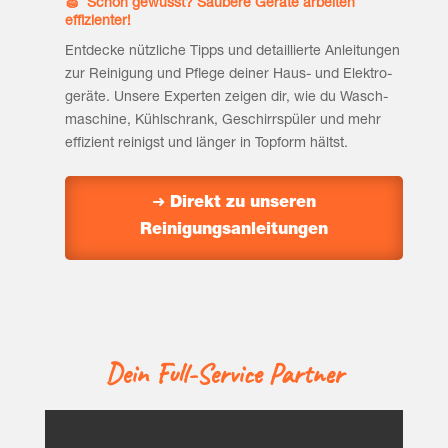
🧽 Schon gewusst? Sau­be­re Gerä­te arbei­ten
effizienter!
Ent­de­cke nütz­li­che Tipps und detail­lier­te Anlei­tun­gen
zur Rei­ni­gung und Pfle­ge dei­ner Haus- und Elek­tro­
ge­rä­te. Unse­re Exper­ten zei­gen dir, wie du Wasch­
ma­schi­ne, Kühl­schrank, Geschirr­spü­ler und mehr
effi­zi­ent rei­nigst und län­ger in Top­form hältst.
➜ Direkt zu unse­ren
Reinigungsanleitungen
Dein Full-Ser­vice Partner