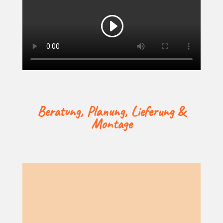
Bera­tung, Pla­nung, Lie­fe­rung &
Montage