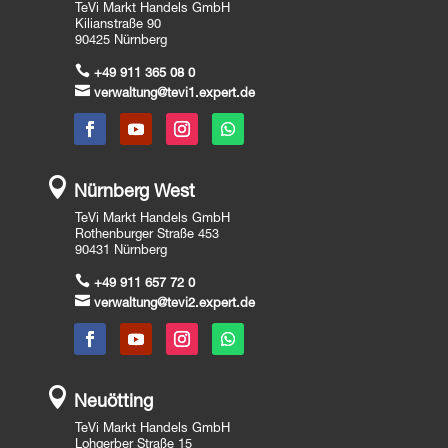
TeVi Markt Handels GmbH
Kilianstraße 90
90425 Nürnberg

+49 911 365 08 0

verwaltung@tevi1.expert.de

Nürnberg West
TeVi Markt Handels GmbH
Rothenburger Straße 453
90431 Nürnberg

+49 911 657 72 0

verwaltung@tevi2.expert.de

Neuötting
TeVi Markt Handels GmbH
Lohgerber Straße 15