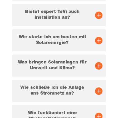
Bie­tet expert TeVi auch
Instal­la­ti­on an?
Wie star­te ich am bes­ten mit
Solarenergie?
Was brin­gen Solar­an­la­gen für
Umwelt und Klima?
Wie schlie­ße ich die Anla­ge
ans Strom­netz an?
Wie funk­tio­niert eine