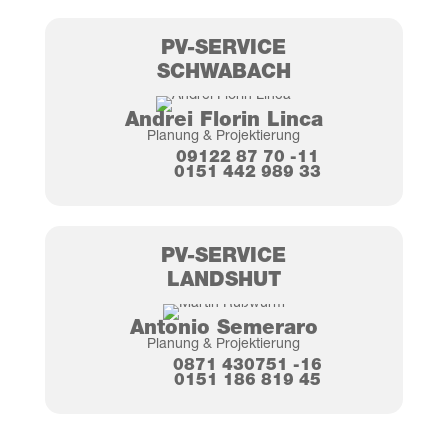
PV-SER­VICE
SCHWA­BACH
And­rei Flo­rin Linca
Pla­nung & Projektierung
09122 87 70 ‑11
0151 442 989 33
PV-SER­VICE
LANDS­HUT
Anto­nio Semeraro
Pla­nung & Projektierung
0871 430751 ‑16
0151 186 819 45