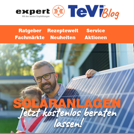
Ratgeber
Rezeptewelt
Service
Fachmärkte
Neuheiten
Aktionen
SOLAR­AN­LA­GEN
Jetzt kos­ten­los bera­ten
lassen!