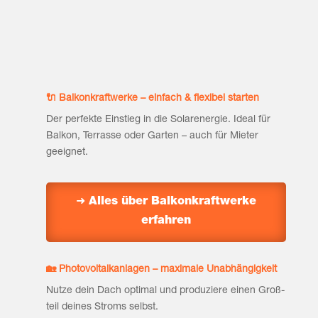
für dei­nen Alltag.
🔌 Bal­kon­kraft­wer­ke – ein­fach & fle­xi­bel starten
Der per­fek­te Ein­stieg in die Solar­ener­gie. Ide­al für
Bal­kon, Ter­ras­se oder Gar­ten – auch für Mie­ter
geeignet.
➜ Alles über Bal­kon­kraft­wer­ke
erfahren
🏡 Pho­to­vol­ta­ik­an­la­gen – maxi­ma­le Unabhängigkeit
Nut­ze dein Dach opti­mal und pro­du­zie­re einen Groß­
teil dei­nes Stroms selbst.