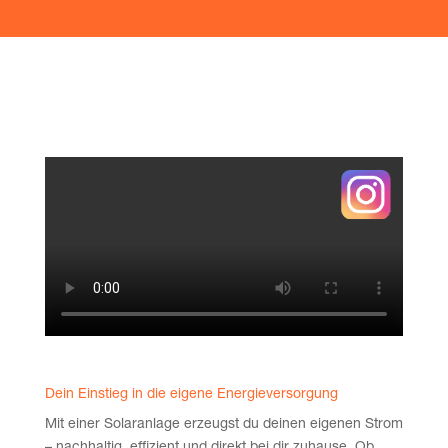
Dein Ein­stieg in die eige­ne Energieversorgung
Mit einer Solar­an­la­ge erzeugst du dei­nen eige­nen Strom
– nach­hal­tig, effi­zi­ent und direkt bei dir zuhau­se. Ob