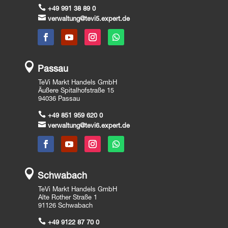

+49 991 38 89 0

verwaltung@tevi5.expert.de

Passau
TeVi Markt Handels GmbH
Äußere Spitalhofstraße 15
94036 Passau

+49 851 959 620 0

verwaltung@tevi6.expert.de

Schwabach
TeVi Markt Handels GmbH
Alte Rother Straße 1
91126 Schwabach

+49 9122 87 70 0