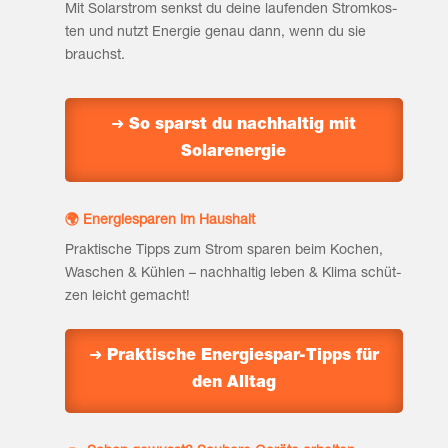
Mit Solar­strom senkst du dei­ne lau­fen­den Strom­kos­
ten und nutzt Ener­gie genau dann, wenn du sie
brauchst.
➜ So sparst du nach­hal­tig mit
Solarenergie
🌍 Ener­gie­spa­ren im Haushalt
Prak­ti­sche Tipps zum Strom spa­ren beim Kochen,
Waschen & Küh­len – nach­hal­tig leben & Kli­ma schüt­
zen leicht gemacht!
➜ Prak­ti­sche Ener­gie­spar-Tipps für
den Alltag