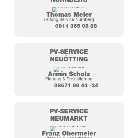
NÜRN­BERG
Tho­mas Meier
Lei­tung Ser­vice Nürnberg
0911 365 08 88
PV-SER­VICE
NEUÖT­TING
Armin Scholz
Pla­nung & Projektierung
08671 99 44 ‑24
PV-SER­VICE
NEU­MARKT
Franz Ober­mei­er