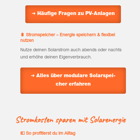
➜ Häu­fi­ge Fra­gen zu PV-Anlagen
🔋 Strom­spei­cher – Ener­gie spei­chern & fle­xi­bel
nutzen
Nut­ze dei­nen Solar­strom auch abends oder nachts
und erhö­he dei­nen Eigenverbrauch.
➜ Alles über modu­la­re Solar­spei­
cher erfahren
Strom­kos­ten spa­ren mit Solarenergie
💶 So pro­fi­tierst du im Alltag