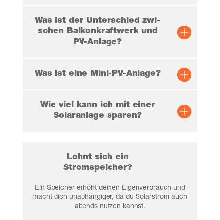
Was ist der Unter­schied zwi­
schen Bal­kon­kraft­werk und
PV-Anlage?
Was ist eine Mini-PV-Anlage?
Wie viel kann ich mit einer
Solar­an­la­ge sparen?
Lohnt sich ein
Stromspeicher?
Ein Spei­cher erhöht dei­nen Eigen­ver­brauch und
macht dich unab­hän­gi­ger, da du Solar­strom auch
abends nut­zen kannst.