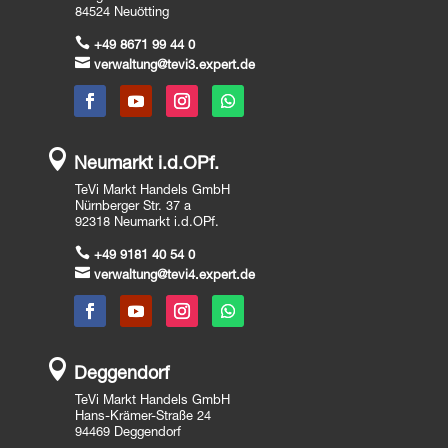
84524 Neuötting

+49 8671 99 44 0

verwaltung@tevi3.expert.de

Neumarkt i.d.OPf.
TeVi Markt Handels GmbH
Nürnberger Str. 37 a
92318 Neumarkt i.d.OPf.

+49 9181 40 54 0

verwaltung@tevi4.expert.de

Deggendorf
TeVi Markt Handels GmbH
Hans-Krämer-Straße 24
94469 Deggendorf