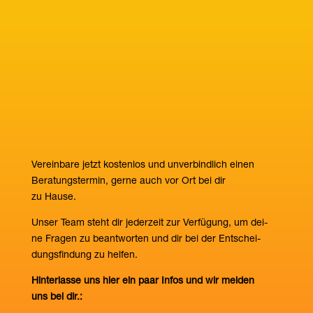
Ver­ein­ba­re jetzt kos­ten­los und unver­bind­lich einen
Bera­tungs­ter­min, ger­ne auch vor Ort bei dir
zu Hause.
Unser Team steht dir jeder­zeit zur Ver­fü­gung, um dei­
ne Fra­gen zu beant­wor­ten und dir bei der Ent­schei­
dungs­fin­dung zu helfen.
Hin­ter­las­se uns hier ein paar Infos und wir mel­den
uns bei dir.: