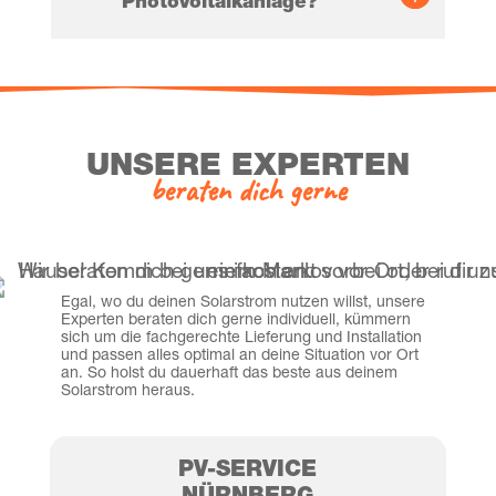
Photovoltaikanlage?
UNSE­RE EXPERTEN
bera­ten dich gerne
Egal, wo du dei­nen Solar­strom nut­zen willst, unse­re
Exper­ten bera­ten dich ger­ne indi­vi­du­ell, küm­mern
sich um die fach­ge­rech­te Lie­fe­rung und Instal­la­ti­on
und pas­sen alles opti­mal an dei­ne Situa­ti­on vor Ort
an. So holst du dau­er­haft das bes­te aus dei­nem
Solar­strom heraus.
PV-SER­VICE