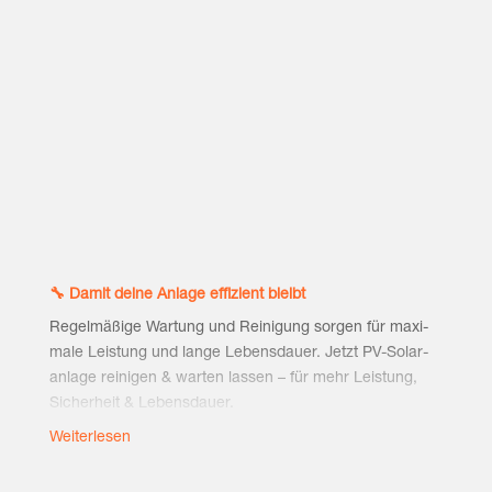
🔧 Damit dei­ne Anla­ge effi­zi­ent bleibt
Regel­mä­ßi­ge War­tung und Rei­ni­gung sor­gen für maxi­
ma­le Leis­tung und lan­ge Lebens­dau­er. Jetzt PV-Solar­
an­la­ge rei­ni­gen & war­ten las­sen – für mehr Leis­tung,
Sicher­heit & Lebensdauer.
Weiterlesen