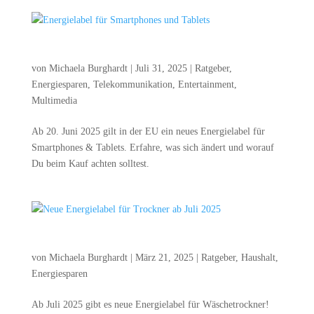
Ener­gie­la­bel für Smart­phones und Tablets
von
Michaela Burghardt
|
Juli 31, 2025
|
Ratgeber
,
Energiesparen
,
Telekommunikation
,
Entertainment
,
Multimedia
Ab 20. Juni 2025 gilt in der EU ein neu­es Ener­gie­la­bel für
Smart­phones & Tablets. Erfah­re, was sich ändert und wor­auf
Du beim Kauf ach­ten solltest.
Neue Ener­gie­la­bel für Trock­ner ab Juli 2025
von
Michaela Burghardt
|
März 21, 2025
|
Ratgeber
,
Haushalt
,
Energiesparen
Ab Juli 2025 gibt es neue Ener­gie­la­bel für Wäsche­trock­ner!