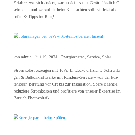
Erfah­re, was sich ändert, war­um dein A+++ Gerät plötz­lich C
sein kann und wor­auf du beim Kauf ach­ten soll­test. Jetzt alle
Infos & Tipps im Blog!
Solar­an­la­gen bei TeVi – Kos­ten­los bera­ten lassen!
von
admin
|
Juli 19, 2024
|
Energiesparen
,
Service
,
Solar
Strom selbst erzeu­gen mit TeVi: Ent­de­cke effi­zi­en­te Solar­an­la­
gen & Bal­kon­kraft­wer­ke mit Rund­um-Ser­vice – von der kos­
ten­lo­sen Bera­tung vor Ort bis zur Instal­la­ti­on. Spa­re Ener­gie,
redu­zie­re Strom­kos­ten und pro­fi­tie­re von unse­rer Exper­ti­se im
Bereich Photovoltaik.
Ener­gie­spa­ren beim Spülen