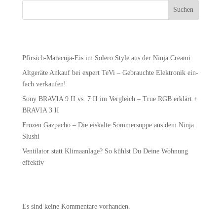
Suchen
Recent Posts
Pfir­sich-Mara­cu­ja-Eis im Sole­ro Style aus der Nin­ja Creami
Alt­ge­rä­te Ankauf bei expert TeVi – Gebrauch­te Elek­tro­nik ein­
fach verkaufen!
Sony BRAVIA 9 II vs. 7 II im Ver­gleich – True RGB erklärt +
BRAVIA 3 II
Fro­zen Gaz­pa­cho – Die eis­kal­te Som­mer­sup­pe aus dem Nin­ja
Slushi
Ven­ti­la­tor statt Kli­ma­an­la­ge? So kühlst Du Dei­ne Woh­nung
effektiv
Recent Comments
Es sind keine Kommentare vorhanden.