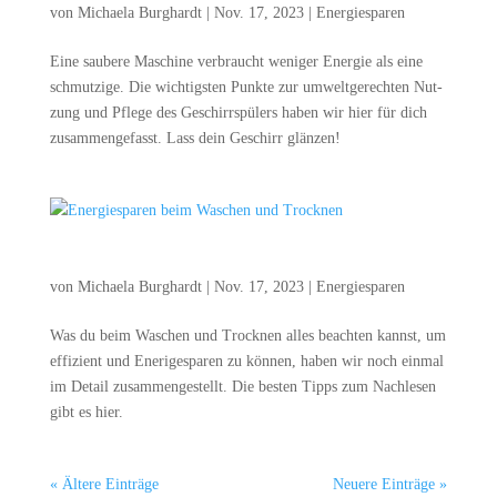
von
Michaela Burghardt
|
Nov. 17, 2023
|
Energiesparen
Eine sau­be­re Maschi­ne ver­braucht weni­ger Ener­gie als eine
schmut­zi­ge. Die wich­tigs­ten Punk­te zur umwelt­ge­rech­ten Nut­
zung und Pfle­ge des Geschirr­spü­lers haben wir hier für dich
zusam­men­ge­fasst. Lass dein Geschirr glänzen!
Ener­gie­spa­ren beim Waschen und Trocknen
von
Michaela Burghardt
|
Nov. 17, 2023
|
Energiesparen
Was du beim Waschen und Trock­nen alles beach­ten kannst, um
effi­zi­ent und Ene­ri­ge­spa­ren zu kön­nen, haben wir noch ein­mal
im Detail zusam­men­ge­stellt. Die bes­ten Tipps zum Nach­le­sen
gibt es hier.
« Ältere Einträge
Neuere Einträge »