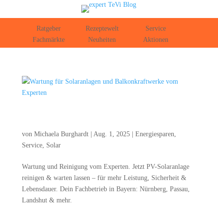
Ratgeber
Rezeptewelt
Service
Fachmärkte
Neuheiten
Aktionen
War­tung für Solar­an­la­gen und Bal­kon­kraft­wer­ke vom
Experten
von
Michaela Burghardt
|
Aug. 1, 2025
|
Energiesparen
,
Service
,
Solar
War­tung und Rei­ni­gung vom Exper­ten. Jetzt PV-Solar­an­la­ge
rei­ni­gen & war­ten las­sen – für mehr Leis­tung, Sicher­heit &
Lebens­dau­er. Dein Fach­be­trieb in Bay­ern: Nürn­berg, Pas­sau,
Lands­hut & mehr.