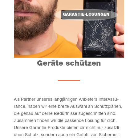
GARAN­TIE-LÖSUN­GEN
Gerä­te schützen
Als Part­ner unse­res lang­jäh­ri­gen Anbie­ters Inter­Assu­
rance, haben wir eine brei­te Aus­wahl an Schutz­plä­nen,
die genau auf dei­ne Bedürf­nis­se zuge­schnit­ten sind.
Zusam­men fin­den wir die pas­sen­de Lösung für dich.
Unse­re Garan­tie-Pro­duk­te bie­ten dir nicht nur zusätz­li­
chen Schutz, son­dern auch ein Gefühl von Sicher­heit.