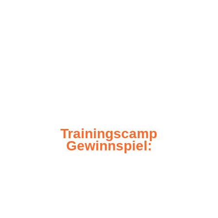
www.philips.de/ambilight-tv-testen.
Trai­nings­camp
Gewinnspiel: