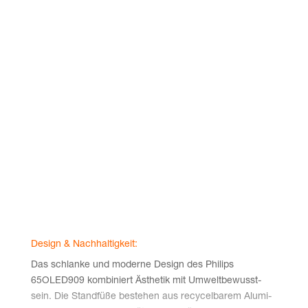
Design & Nachhaltigkeit:
Das schlan­ke und moder­ne Design des Phil­ips
65OLED909 kom­bi­niert Ästhe­tik mit Umwelt­be­wusst­
sein. Die Stand­fü­ße bestehen aus recy­cel­ba­rem Alu­mi­