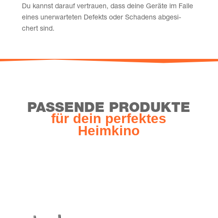
Du kannst dar­auf ver­trau­en, dass dei­ne Gerä­te im Fal­le
eines uner­war­te­ten Defekts oder Scha­dens abge­si­
chert sind.
PAS­SEN­DE PRODUKTE
für dein per­fek­tes
Heimkino