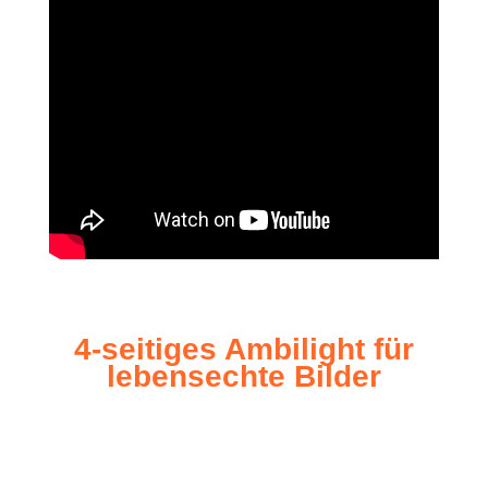
4‑seitiges Ambi­light für
lebens­ech­te Bilder