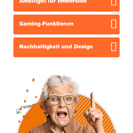
Ambi­light für Immersion
Gam­ing-Funk­tio­nen
Nach­hal­tig­keit und Design