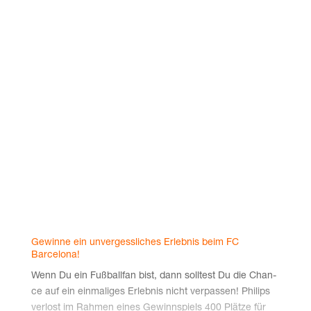
Gewin­ne ein unver­gess­li­ches Erleb­nis beim FC
Barcelona!
Wenn Du ein Fuß­ball­fan bist, dann soll­test Du die Chan­
ce auf ein ein­ma­li­ges Erleb­nis nicht ver­pas­sen! Phil­ips
ver­lost im Rah­men eines Gewinn­spiels 400 Plät­ze für