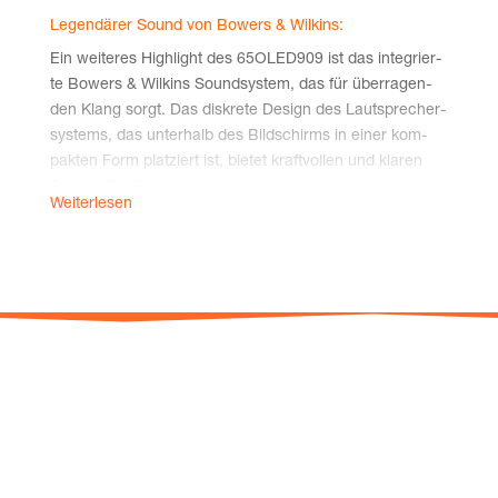
Legen­dä­rer Sound von Bowers & Wilkins:
Ein wei­te­res High­light des 65OLED909 ist das inte­grier­
te Bowers & Wil­kins Sound­sys­tem, das für über­ra­gen­
den Klang sorgt. Das dis­kre­te Design des Laut­spre­cher­
sys­tems, das unter­halb des Bild­schirms in einer kom­
pak­ten Form plat­ziert ist, bie­tet kraft­vol­len und kla­ren
Sound. Das Sound­sys­tem wird von einem dun­kel
Weiterlesen
melier­ten Kva­drat-Akus­tik­stoff aus nach­hal­ti­ger Wol­le
umhüllt, der nicht nur optisch über­zeugt, son­dern auch
den Klang unver­fälscht trans­por­tiert. Der grö­ße­re Sub­
woo­fer befin­det sich auf der Rück­sei­te des Geräts und
run­det das Sound­er­leb­nis mit tie­fen, sat­ten Bäs­sen ab.