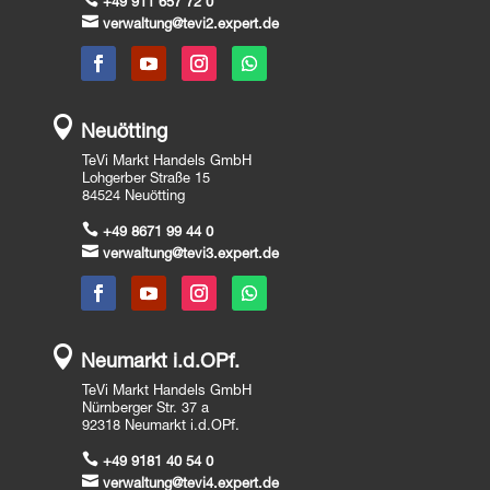
+49 911 657 72 0

verwaltung@tevi2.expert.de

Neuötting
TeVi Markt Handels GmbH
Lohgerber Straße 15
84524 Neuötting

+49 8671 99 44 0

verwaltung@tevi3.expert.de

Neumarkt i.d.OPf.
TeVi Markt Handels GmbH
Nürnberger Str. 37 a
92318 Neumarkt i.d.OPf.

+49 9181 40 54 0

verwaltung@tevi4.expert.de