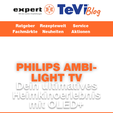
Ratgeber
Rezeptewelt
Service
Fachmärkte
Neuheiten
Aktionen
PHIL­IPS AMBI­
LIGHT TV
Dein ulti­ma­ti­ves
Heim­ki­no­er­leb­nis
mit OLED+