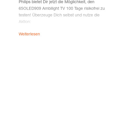
Phil­ips bie­tet Dir jetzt die Mög­lich­keit, den
fekt für Dei­ne Gaming-Sessions!
65OLED909 Ambi­light TV 100 Tage risi­ko­frei zu
tes­ten! Über­zeu­ge Dich selbst und nut­ze die
Aktion:
So funk­tio­niert es:
Weiterlesen
1.
Kau­fe Dei­nen Phil­ips Ambi­light TV
zwi­schen dem 01.08.2024 und
dem 31.03.2026.
2.
Regis­trie­re Dich inner­halb von
100 Tagen nach Kauf­da­tum unter
www.registrierung-ambilight-tv.com.
3.
Du erhältst eine Bestä­ti­gungs-E-Mail
mit einem Link zum Rückgabeformular.
Falls Du nicht über­zeugt bist, kannst Du den TV
inner­halb von 100 Tagen nach Kauf­da­tum
zurückgeben.
Mehr Infor­ma­tio­nen fin­dest Du unter: