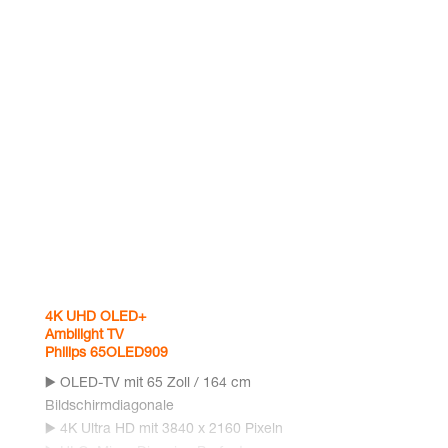
4K UHD OLED+
Ambi­light TV
Phil­ips 65OLED909
▶️ OLED-TV mit 65 Zoll / 164 cm
Bild­schirm­dia­go­na­le
▶️ 4K Ultra HD mit 3840 x 2160 Pixeln