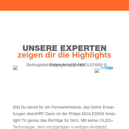
UNSE­RE EXPERTEN
zei­gen dir die Highlights
Bist Du bereit für ein Fern­seh­erleb­nis, das Dei­ne Erwar­
tun­gen über­trifft? Dann ist der Phil­ips 65OLED909 Ambi­
light TV genau das Rich­ti­ge für Dich. Mit sei­ner OLED+
Tech­no­lo­gie, dem ein­zig­ar­ti­gen 4‑seitigen Ambi­light,