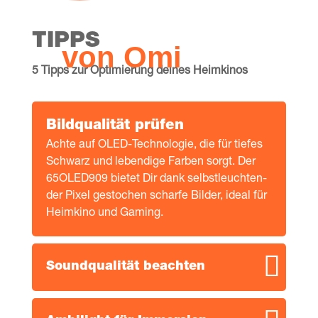
mis­sen möch­test. Und mit der 100 Tage Test­ak­ti­on und
dem Gewinn­spiel gibt es kei­nen bes­se­ren Zeit­punkt, um
TIPPS
von Omi
Dir Dei­nen neu­en Ambi­light TV zu sichern!
5 Tipps zur Opti­mie­rung dei­nes Heimkinos
Bild­qua­li­tät prüfen
Ach­te auf OLED-Tech­no­lo­gie, die für tie­fes
Schwarz und leben­di­ge Far­ben sorgt. Der
65OLED909 bie­tet Dir dank selbst­leuch­ten­
der Pixel gesto­chen schar­fe Bil­der, ide­al für
Heim­ki­no und Gaming.
Sound­qua­li­tät beachten