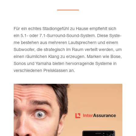
Für ein ech­tes Sta­di­on­ge­fühl zu Hau­se emp­fiehlt sich
ein 5.1- oder 7.1‑Surround-Sound-System. Die­se Sys­te­
me bestehen aus meh­re­ren Laut­spre­chern und einem
Sub­woo­fer, die stra­te­gisch im Raum ver­teilt wer­den, um
einen räum­li­chen Klang zu erzeu­gen. Mar­ken wie Bose,
Sonos und Yama­ha bie­ten her­vor­ra­gen­de Sys­te­me in
ver­schie­de­nen Preis­klas­sen an.