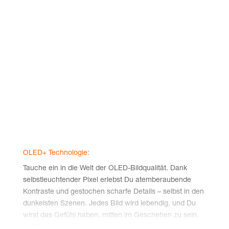
tisch gestal­tet, dass das Bild naht­los mit dem Licht
über­geht. Mit Ambi­light wird Dein Fern­seh­erleb­nis so
immersiv, dass es sich anfühlt, als wür­de das Bild direkt
in Dei­nen Raum hineinwachsen.
Ambi­light steht für 20 Jah­re Erfolgs­ge­schich­te
und bleibt
eine der belieb­tes­ten Tech­no­lo­gien auf dem TV-Markt –
und mit dem Phil­ips 65OLED909 kannst Du es jetzt in
sei­ner bes­ten Form erleben!
OLED+ Tech­no­lo­gie:
Tau­che ein in die Welt der OLED-Bild­qua­li­tät. Dank
selbst­leuch­ten­der Pixel erlebst Du atem­be­rau­ben­de
Kon­tras­te und gesto­chen schar­fe Details – selbst in den
dun­kels­ten Sze­nen. Jedes Bild wird leben­dig, und Du
wirst das Gefühl haben, mit­ten im Gesche­hen zu sein.
OLED+ ist eine erwei­ter­te Ver­si­on der her­kömm­li­chen