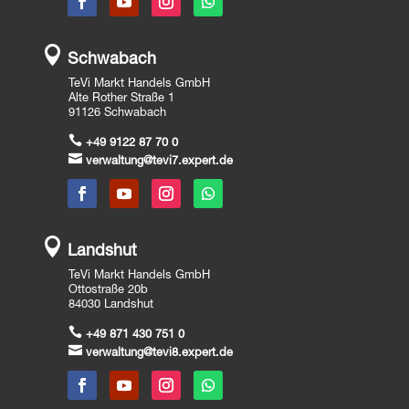

Schwabach
TeVi Markt Handels GmbH
Alte Rother Straße 1
91126 Schwabach

+49 9122 87 70 0

verwaltung@tevi7.expert.de

Landshut
TeVi Markt Handels GmbH
Ottostraße 20b
84030 Landshut

+49 871 430 751 0

verwaltung@tevi8.expert.de