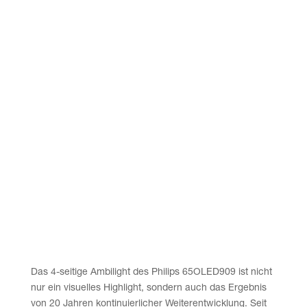
Das 4‑seitige Ambi­light des Phil­ips 65OLED909 ist nicht
nur ein visu­el­les High­light, son­dern auch das Ergeb­nis
von 20 Jah­ren kon­ti­nu­ier­li­cher Wei­ter­ent­wick­lung. Seit