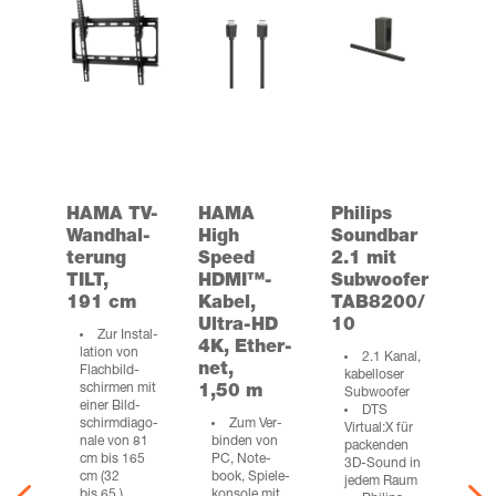
HAMA TV-
HAMA
Phil­ips
Wand­hal­
High
Sound­bar
te­rung
Speed
2.1 mit
TILT,
HDMI™-
Sub­woo­fer
191 cm
Kabel,
TAB8200/
Ultra-HD
10
Zur Instal­
4K, Ether­
la­ti­on von
2.1 Kanal,
net,
Flach­bild­
kabel­lo­ser
schir­men mit
1,50 m
Subwoofer
einer Bild­
DTS
schirm­dia­go­
Zum Ver­
Virtual:X für
na­le von 81
bin­den von
packen­den
cm bis 165
PC, Note­
3D-Sound in
4
cm (32
book, Spie­le­
jedem Raum
bis 65 )
kon­so­le mit