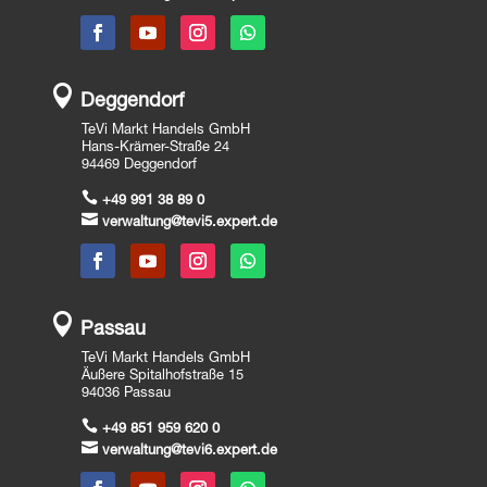

Deggendorf
TeVi Markt Handels GmbH
Hans-Krämer-Straße 24
94469 Deggendorf

+49 991 38 89 0

verwaltung@tevi5.expert.de

Passau
TeVi Markt Handels GmbH
Äußere Spitalhofstraße 15
94036 Passau

+49 851 959 620 0

verwaltung@tevi6.expert.de