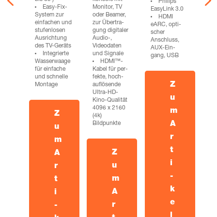
Phil­ips
Easy-Fix-
Moni­tor, TV
Easy­L­ink 3.0
Sys­tem zur
oder Bea­mer,
HDMI
ein­fa­chen und
zur Über­tra­
eARC, opti­
stu­fen­lo­sen
gung digi­ta­ler
scher
Aus­rich­tung
Audio‑,
Anschluss,
des TV-Geräts
Video­da­ten
AUX-Ein­
Inte­grier­te
und Signale
gang, USB
Was­ser­waa­ge
HDMI™-
für ein­fa­che
Kabel für per­
und schnel­le
fek­te, hoch­
Z
Montage
auf­lö­sen­de
Ultra-HD-
u
Kino-Qua­li­tät
4096 x 2160
m
Z
(4k)
Bildpunkte
A
u
r
m
t
Z
A
i
u
r
­
m
t
k
A
i
e
r
­
l