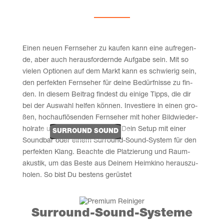
Einen neu­en Fern­se­her zu kau­fen kann eine auf­re­gen­
de, aber auch her­aus­for­dern­de Auf­ga­be sein. Mit so
vie­len Optio­nen auf dem Markt kann es schwie­rig sein,
den per­fek­ten Fern­se­her für dei­ne Bedürf­nis­se zu fin­
den. In die­sem Bei­trag fin­dest du eini­ge Tipps, die dir
bei der Aus­wahl hel­fen kön­nen. Inves­tie­re in einen gro­
ßen, hoch­auf­lö­sen­den Fern­se­her mit hoher Bild­wie­der­
hol­ra­te und HDR, und ergän­ze Dein Set­up mit einer
SUR­ROUND SOUND
Sound­bar oder einem Sur­round-Sound-Sys­tem für den
per­fek­ten Klang. Beach­te die Plat­zie­rung und Raum­
akus­tik, um das Bes­te aus Dei­nem Heim­ki­no her­aus­zu­
ho­len. So bist Du bes­tens gerüstet
Sur­round-Sound-Sys­te­me