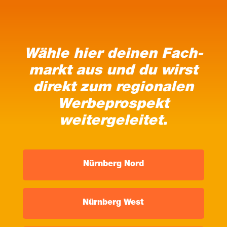
Wäh­le hier dei­nen Fach­
markt aus und du wirst
direkt zum regio­na­len
Wer­be­pro­spekt
weitergeleitet.
Nürn­berg Nord
Nürn­berg West