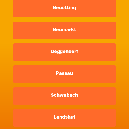
Neuöt­ting
Neu­markt
Deg­gen­dorf
Pas­sau
Schwa­bach
Lands­hut