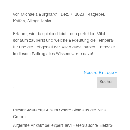
Der per­fek­te Milchschaum
von
Michaela Burghardt
|
Dez. 7, 2023
|
Ratgeber
,
Kaffee
,
AlltagsHacks
Erfah­re, wie du spie­lend leicht den per­fek­ten Milch­
schaum zau­berst und wel­che Bedeu­tung die Tem­pe­ra­
tur und der Fett­ge­halt der Milch dabei haben. Ent­de­cke
in die­sem Bei­trag alles Wis­sens­wer­te dazu!
Neuere Einträge »
Suchen
Recent Posts
Pfir­sich-Mara­cu­ja-Eis im Sole­ro Style aus der Nin­ja
Creami
Alt­ge­rä­te Ankauf bei expert TeVi – Gebrauch­te Elek­tro­