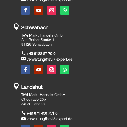
verwaltung@tevi6.expert.de

Schwabach
TeVi Markt Handels GmbH
Alte Rother Straße 1
91126 Schwabach

+49 9122 87 70 0

verwaltung@tevi7.expert.de

Landshut
TeVi Markt Handels GmbH
Ottostraße 20b
84030 Landshut

+49 871 430 751 0

verwaltung@tevi8.expert.de