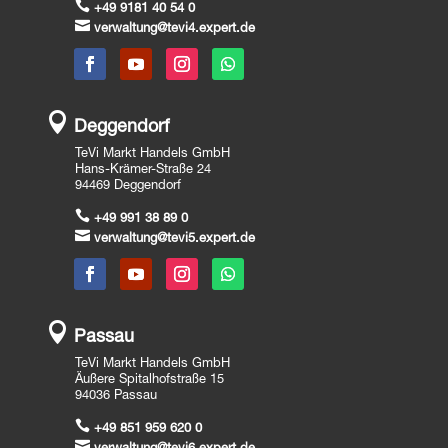

+49 9181 40 54 0

verwaltung@tevi4.expert.de

Deggendorf
TeVi Markt Handels GmbH
Hans-Krämer-Straße 24
94469 Deggendorf

+49 991 38 89 0

verwaltung@tevi5.expert.de

Passau
TeVi Markt Handels GmbH
Äußere Spitalhofstraße 15
94036 Passau

+49 851 959 620 0
