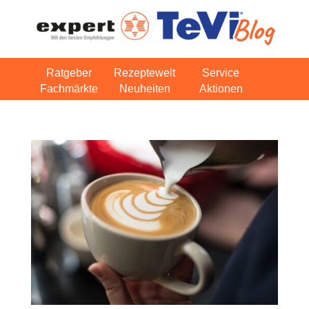
Ratgeber
Rezeptewelt
Service
Fachmärkte
Neuheiten
Aktionen