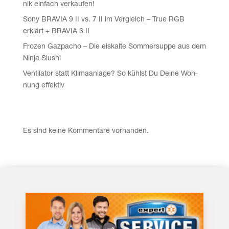
nik ein­fach verkaufen!
Sony BRAVIA 9 II vs. 7 II im Ver­gleich – True RGB
erklärt + BRAVIA 3 II
Fro­zen Gaz­pa­cho – Die eis­kal­te Som­mer­sup­pe aus dem
Nin­ja Slushi
Ven­ti­la­tor statt Kli­ma­an­la­ge? So kühlst Du Dei­ne Woh­
nung effektiv
Recent Comments
Es sind keine Kommentare vorhanden.