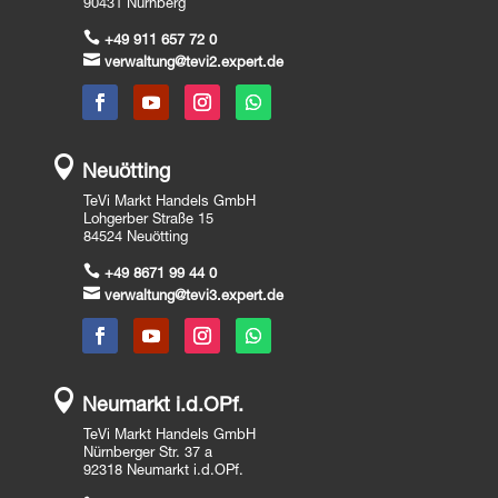
90431 Nürnberg

+49 911 657 72 0

verwaltung@tevi2.expert.de

Neuötting
TeVi Markt Handels GmbH
Lohgerber Straße 15
84524 Neuötting

+49 8671 99 44 0

verwaltung@tevi3.expert.de

Neumarkt i.d.OPf.
TeVi Markt Handels GmbH
Nürnberger Str. 37 a
92318 Neumarkt i.d.OPf.