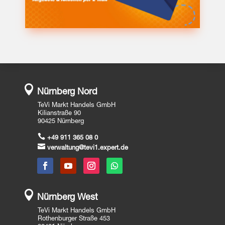

Nürnberg Nord
TeVi Markt Handels GmbH
Kilianstraße 90
90425 Nürnberg

+49 911 365 08 0

verwaltung@tevi1.expert.de

Nürnberg West
TeVi Markt Handels GmbH
Rothenburger Straße 453